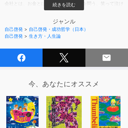
会社とは、お金とは、人生とはなにかを問う、笑って泣け
て考えさせられて最後に元気が出る一冊です。
ジャンル
「まっとうに会社で働く人が日本を支えている。それは本
自己啓発
>
自己啓発・成功哲学（日本）
当にそうだと思う。
自己啓発
>
生き方・人生論
しかし、会社で働いていない人だって日本を支えている。
自営業の人たち、フリーランスで働く人たちは言うまでも
ない。
さらに、お金を稼いでいない人たち、たとえば専業主婦、
仕事をやめた高齢者、何かの事情で働けない人、子どもだ
って、みんな日本を支えているんじゃないだろうか？
食事をつくる、掃除をする、孫と遊ぶ、何かを買う、近所
今、あなたにオススメ
の人にあいさつをする、だれかと友達になる、だれかに笑
顔を見せる――世の中とは要するに「支え合い」である。
必ずしもお金が仲介しなくたって、支え合うことさえでき
ればそこそこに生きていくことができるはずだ。
しかし会社で働いていると、そんなことは忘れてしまう。
毎月給料が振り込まれることに慣れてしまうと、知らず知
らずのうちに、まずお金を稼がなければ何も始められない