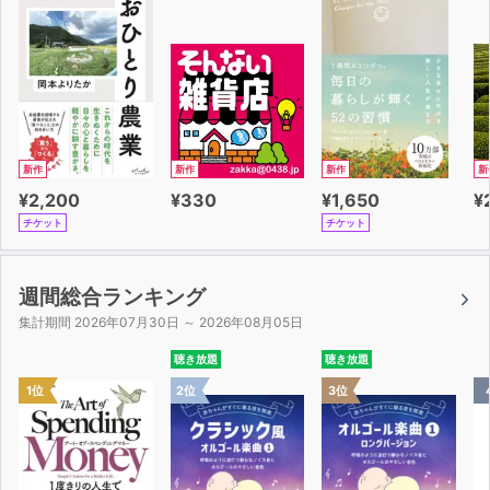
新作
新作
新作
新
¥2,200
¥330
¥1,650
¥
チケット
チケット
週間総合ランキング
集計期間 2026年07月30日 ～ 2026年08月05日
聴き放題
聴き放題
1位
2位
3位