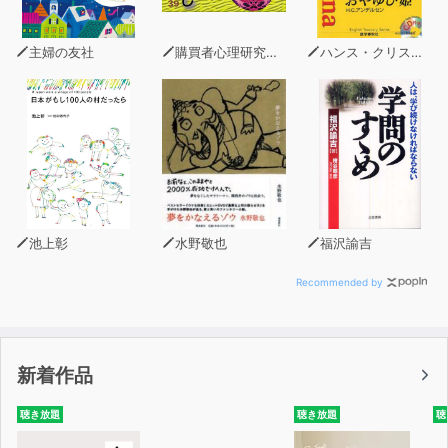
かのように思い込み始める。
そして、高給をもらっている人間がエラいかのようにも思
主婦の友社
購買者心理研究所 株式会社モデンナ 顧問 青木幹和
ハンス・クリスチャン・アンデルセン
い始める。 だから、会社で働いていると、どうしても
「もっと給料よこせ」という感覚になる。これは、どんな
高給をもらっていても同じである。(中略)
しかし私は、もうその争いに意味を感じなくなってしまっ
た」(プロローグより)
そういう著者が選択したのは、会社を辞め、電気代200円
で暮らす清貧生活だった。
池上彰
水野敬也
福沢諭吉
しかし、著者はかつてないほど希望に満ちていると書く。
日々がなにより新しい。それは「お金」や「会社」から自
Recommended by
由になったことで得たものだ。
会社とは、お金とは、人生とはなにかを問う。笑って泣け
て考えさせられて最後に元気が出る本!
新着作品
聴き放題
聴き放題
聴