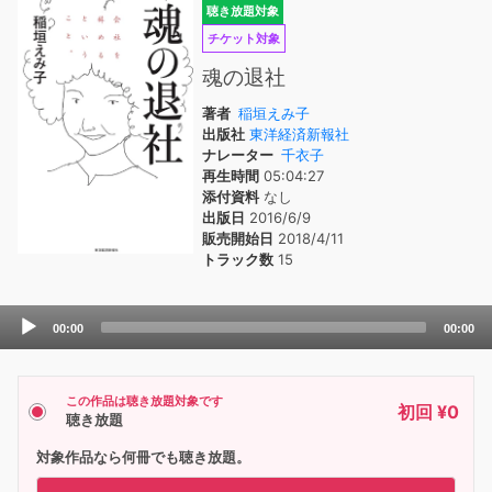
聴き放題対象
チケット対象
魂の退社
著者
稲垣えみ子
出版社
東洋経済新報社
ナレーター
千衣子
再生時間
05:04:27
添付資料
なし
出版日
2016/6/9
販売開始日
2018/4/11
トラック数
15
Audio
00:00
00:00
Player
この作品は聴き放題対象です
初回 ¥0
聴き放題
対象作品なら何冊でも聴き放題。