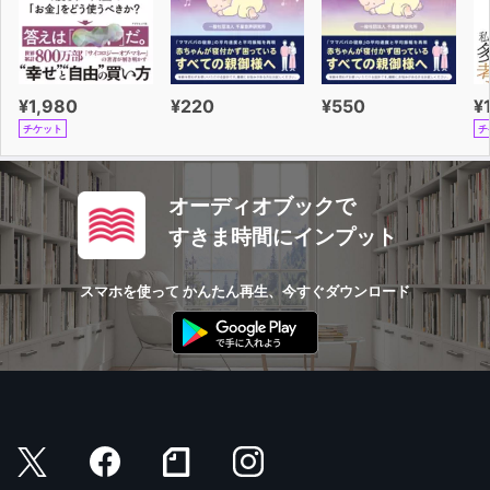
¥1,980
¥220
¥550
¥
チケット
チ
オーディオブックで
すきま時間にインプット
スマホを使って かんたん再生、今すぐダウンロード