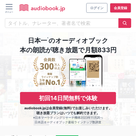
ログイン
会員登録
※
日本一
のオーディオブック
本の朗読が聴き放題で月額833円
初回14日間無料で体験
audiobook.jpは会員登録(無料)でお楽しみいただけます。
聴き放題プランはいつでも解約できます。
※日本マーケティングリサーチ機構2023年11月調べ
日本語オーディオブック書籍ラインナップ数調査