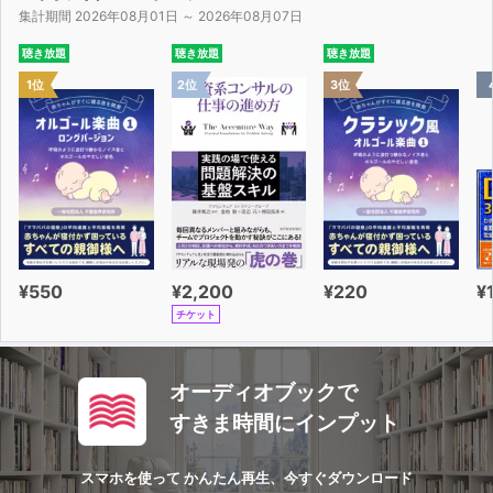
だれでもできる！ 言える！ 書ける！
集計期間 2026年08月01日 ～ 2026年08月07日
ヤマシタ先生の 自力で英語発信 猛特訓 1時間目
聴き放題
聴き放題
聴き放題
山下広司
1位
2位
3位
定期購読
プレゼント
ゼロスタCafé
別冊：外国人が一番知りたい 忍者のひみつ MINI
BOOK
¥550
¥2,200
¥220
¥
チケット
オーディオブックで
すきま時間にインプット
スマホを使って かんたん再生、今すぐダウンロード