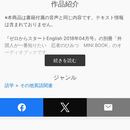
作品紹介
※本商品は書籍付属の音声と同じ内容です。テキスト情報
は含まれておりません。
『ゼロからスタートEnglish 2018年04月号』の別冊「外
国人が一番知りたい 忍者のひみつ MINI BOOK」のオ
ーディオブックです。
■オーディオブックの内容■
ジャンル
別冊「外国人が一番知りたい 忍者のひみつ MINI
語学
>
その他英語関連
BOOK」の音声が収録されています。
■テキストの内容■
通訳案内のプロ・上田敏子先生の大人気企画「あなたもで
きるボランティア通訳ガイド入門」は、日本人の“心”がテ