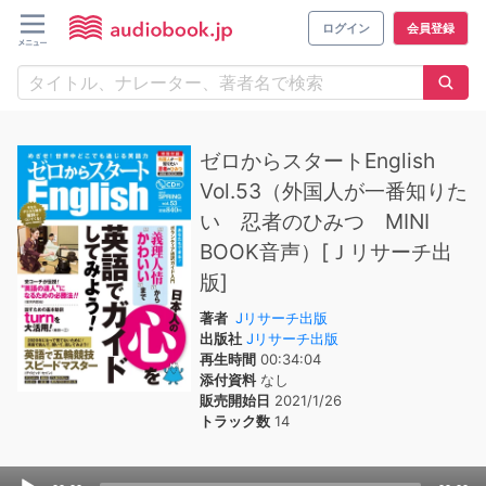
ログイン
会員登録
ゼロからスタートEnglish
Vol.53（外国人が一番知りた
い 忍者のひみつ MINI
BOOK音声）[Ｊリサーチ出
版]
著者
Jリサーチ出版
出版社
Jリサーチ出版
再生時間
00:34:04
添付資料
なし
販売開始日
2021/1/26
トラック数
14
Audio