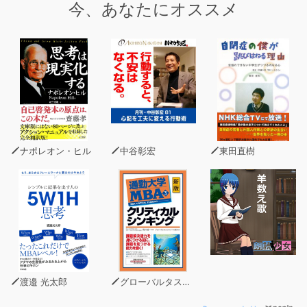
今、あなたにオススメ
ーマ。非常に奥が深いテーマですが、歴史的見地やいくつ
かの重要トピックをふまえて、スッキリ理解でき、5つの
ステップでスムーズに基本情報をご案内できるようになり
ます。
セイン先生の「英語で五輪競技スピードマスター」は、
2020年の東京五輪に登場予定の6競技に迫ります。安河
内哲也先生の「“英語の達人”になるための必勝法」、植田
一三先生の基本動詞講座、そして新登場の山下広司先生に
ナポレオン・ヒル
中谷彰宏
東田直樹
よる「自力で英語発信 猛特訓」など、多角的に英語力が
アップする各コーナーも要・注目!! 飽きずに学習を続け
られます。
■巻頭■
気になるシネマの気になるヒトコト『ラッキー』
JAKEからのメッセージ
本誌の特長と使い方
渡邉 光太郎
グローバルタスクフォース