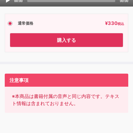
00:00
00:00
Player
¥
330
通常価格
税込
購入する
注意事項
※本商品は書籍付属の音声と同じ内容です。テキス
ト情報は含まれておりません。