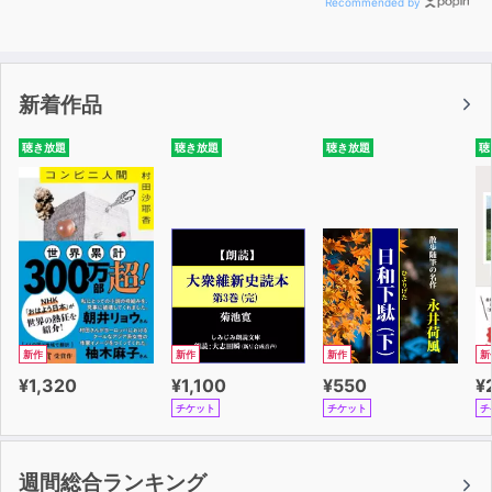
安コーチ直伝！
Recommended by
“英語の達人”になるための必勝法 第1回 達人になる文
法･語彙･読解
安河内哲也
新着作品
あなたもできる！ ボランティア通訳ガイド入門 “義理
聴き放題
聴き放題
聴き放題
聴
人情”から“かわいい”まで日本人の心を英語でガイドして
みよう！
上田敏子
イッチー植田の話すための基本動詞turnを大活用！
植田一三
2020年になって慌てないために！英語で読んで、聞い
新作
新作
新作
新
て、話してみよう！！英語で五輪競技スピードマスター
¥1,320
¥1,100
¥550
¥
デイビッド・セイン
チケット
チケット
チ
西森マリーの Voices from America
週間総合ランキング