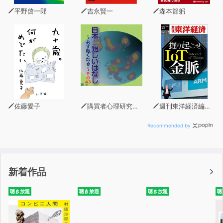
平野啓一郎
吉永賢一
森本節躬
佐藤愛子
購買者心理研究所 株式会社モデンナ 顧問 青木幹和
週刊東洋経済編集部
Recommended by
新着作品
聴き放題
聴き放題
聴き放題
聴