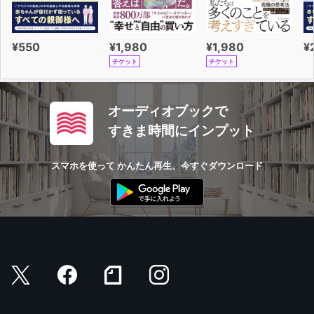
¥550
¥1,980
¥1,980
¥
チケット
チケット
オーディオブックで
すきま時間にインプット
スマホを使って かんたん再生、今すぐダウンロード