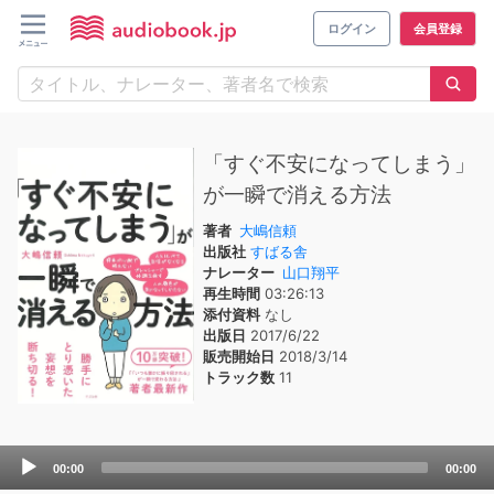
ログイン
会員登録
「すぐ不安になってしまう」
が一瞬で消える方法
著者
大嶋信頼
出版社
すばる舎
ナレーター
山口翔平
再生時間
03:26:13
添付資料
なし
出版日
2017/6/22
販売開始日
2018/3/14
トラック数
11
Audio
00:00
00:00
Player