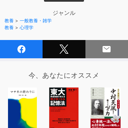
しまったり。
本書で、そんな「不安モード」を解除する簡単なコツをお
ジャンル
教えします。
教養
>
一般教養・雑学
教養
>
心理学
・気のない返事…もしかして嫌われてる？
・誰かがほめられると自信がなくなる
・次の日の会議が気になって眠れない…
・不安と緊張でお腹が痛くなる…
あなたは普段、このようにちょっとしたことで不安になっ
てしまうことはありませんか？
今、あなたにオススメ
思い当たる方は、ぜひ本書を聴いてみてください。
本書はすぐ不安になってしまう仕組みを脳科学の観点から
解説し、
簡単なコツによって解決します。
読めば読むほど不安から解放され、生きやすくなります！