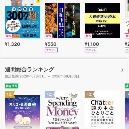
新作
新作
新作
新
¥1,320
¥550
¥1,100
¥
チケット
チケット
チ
週間総合ランキング
集計期間 2026年07月31日 ～ 2026年08月06日
聴き放題
聴
1位
2位
3位