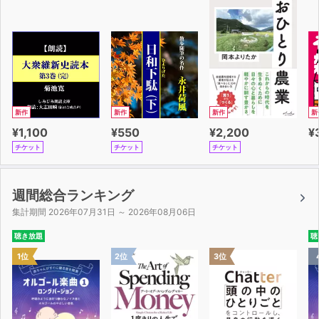
新作
新作
新作
新
¥1,100
¥550
¥2,200
¥
チケット
チケット
チケット
週間総合ランキング
集計期間 2026年07月31日 ～ 2026年08月06日
聴き放題
聴
1位
2位
3位