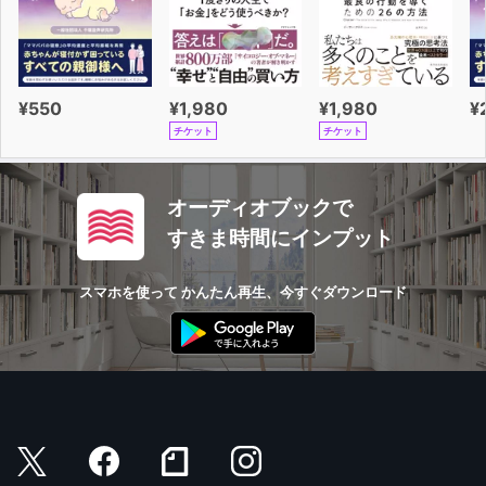
¥550
¥1,980
¥1,980
¥
チケット
チケット
オーディオブックで
すきま時間にインプット
スマホを使って かんたん再生、今すぐダウンロード