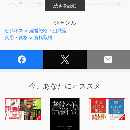
いつも手もとに置いておきたいビジネスパーソンの必携バ
イブルです。
ジャンル
仕事で次の手が浮かばず、迷ってしまったとき。
ビジネス
>
経営戦略・組織論
人の意見を聞くうちに、何が正しいのかわからなくなった
実用・資格
>
資格取得
とき。
初めて取り組む仕事をきちんとやり遂げたいときや、もっ
と質を高めたいと思ったとき。
そんな時に、ビジネスの基本となる考え方を知っていた
り、基礎知識を押さえていると、
物事をスムーズに進めることができます。
今、あなたにオススメ
とはいえ、ビジネスの基本を学ぶためにビジネススクール
などに行くのは難しい。
できればすぐに知識をつけて、日々の仕事で使いたい。
本書は、そんなあなたのための一冊です。