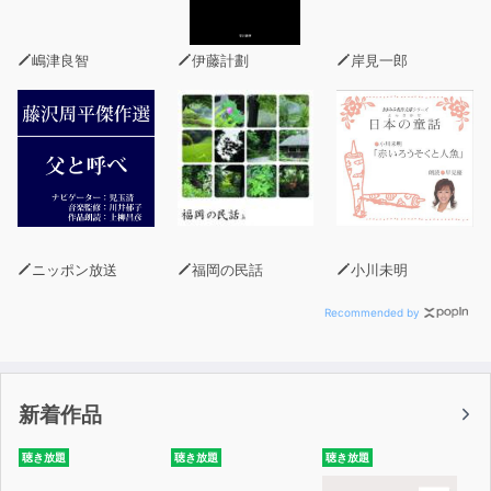
本書では、「グロービス経営大学院」をはじめとする様々
な事業を展開するグロービスが、
嶋津良智
伊藤計劃
岸見一郎
忙しいビジネスパーソンのために、ビジネスの基本をでき
るだけシンプルに解説しています。
ビジネススクール2年間で学ぶ必修基礎＆フレームワーク
を「1フレーズ」ですっきりと紹介。
論理思考、問題解決、経営戦略、マーケティング、リーダ
ーシップ、定量分析、
ニッポン放送
福岡の民話
小川未明
アカウンティング、新事業創造などの各分野を、短時間で
学ぶことができます。
Recommended by
これから社会人としてのキャリアを積んでいくという若い
ビジネスパーソンはもちろん、
新着作品
様々な経験を重ね、自分のやり方を確立してきたベテラン
の方にも、基本を振り返るために活用できる一冊です。
聴き放題
聴き放題
聴き放題