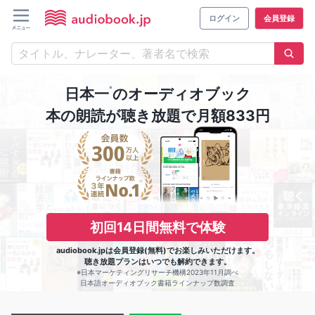
ログイン
会員登録
※
日本一
のオーディオブック
本の朗読が聴き放題で月額833円
初回14日間無料で体験
audiobook.jpは会員登録(無料)でお楽しみいただけます。
聴き放題プランはいつでも解約できます。
※日本マーケティングリサーチ機構2023年11月調べ
日本語オーディオブック書籍ラインナップ数調査