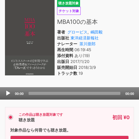
聴き放題対象
チケット対象
MBA100の基本
著者
グロービス
,
嶋田毅
出版社
東洋経済新報社
ナレーター
茶川亜郎
再生時間
06:19:45
添付資料
あり(19)
出版日
2017/1/20
販売開始日
2018/3/9
トラック数
19
Audio
00:00
00:00
Player
この作品は聴き放題対象です
初回 ¥0
聴き放題
対象作品なら何冊でも聴き放題。