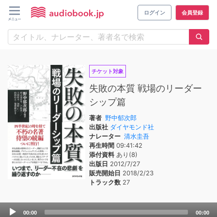
ログイン
会員登録
チケット対象
失敗の本質 戦場のリーダー
シップ篇
著者
野中郁次郎
出版社
ダイヤモンド社
ナレーター
清水圭吾
再生時間
09:41:42
添付資料
あり(8)
出版日
2012/7/27
販売開始日
2018/2/23
トラック数
27
Audio
00:00
00:00