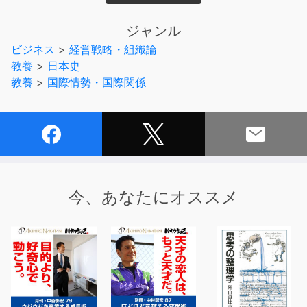
る。
最大の問題は、傑出したリーダーが出現しないことだ。
ジャンル
ビジネス
>
経営戦略・組織論
いまこそ、戦争という有事におけるリーダーシップを検証
教養
>
日本史
すべきである。
教養
>
国際情勢・国際関係
いつまで「リーダー不在の悲劇」を繰り返すのか？
これからの日本を考えるために、今触れておきたい一冊。
今、あなたにオススメ