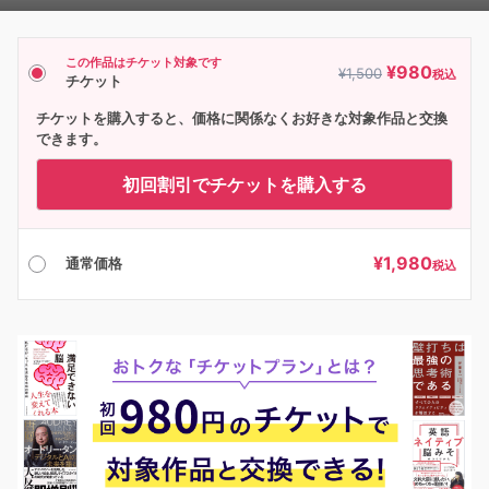
Player
この作品はチケット対象です
¥
980
¥
1,500
税込
チケット
チケットを購入すると、価格に関係なくお好きな対象作品と交換
できます。
初回割引でチケットを購入する
¥
1,980
通常価格
税込