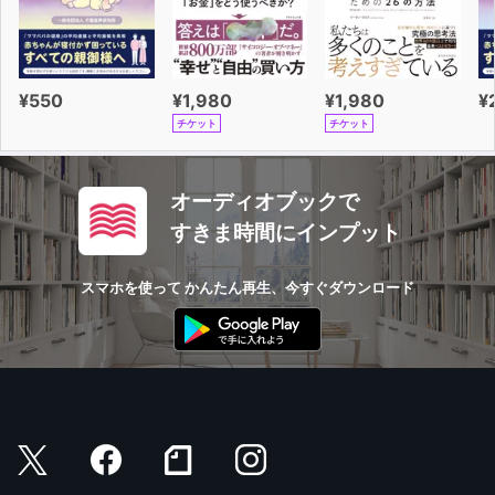
¥550
¥1,980
¥1,980
¥
チケット
チケット
オーディオブックで
すきま時間にインプット
スマホを使って かんたん再生、今すぐダウンロード