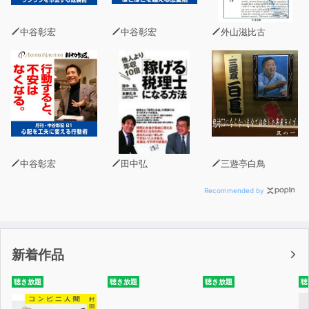
中谷彰宏
中谷彰宏
外山滋比古
中谷彰宏
田中弘
三遊亭白鳥
Recommended by
新着作品
聴き放題
聴き放題
聴き放題
聴