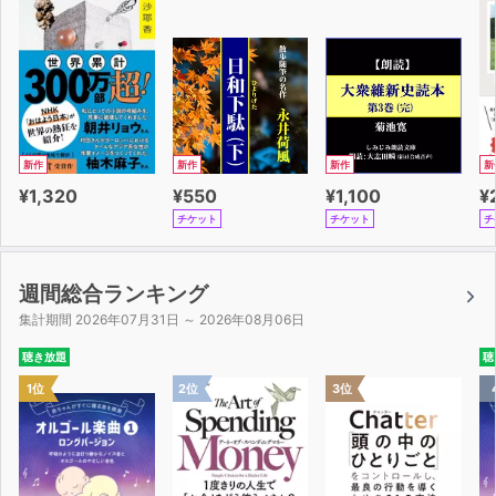
新作
新作
新作
新
¥1,320
¥550
¥1,100
¥
チケット
チケット
チ
週間総合ランキング
集計期間 2026年07月31日 ～ 2026年08月06日
聴き放題
聴
1位
2位
3位