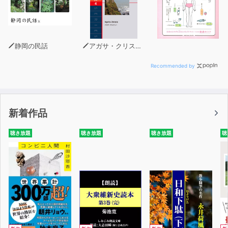
静岡の民話
アガサ・クリスティー
Recommended by
新着作品
聴き放題
聴き放題
聴き放題
聴