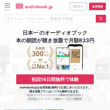
ログイン
会員登録
※
日本一
のオーディオブック
本の朗読が聴き放題で月額833円
初回14日間無料で体験
audiobook.jpは会員登録(無料)でお楽しみいただけます。
聴き放題プランはいつでも解約できます。
※日本マーケティングリサーチ機構2023年11月調べ
日本語オーディオブック書籍ラインナップ数調査