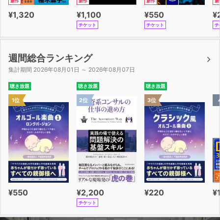
新作
新作
新作
新
¥1,320
¥1,100
¥550
¥
チケット
チケット
チ
週間総合ランキング
集計期間 2026年08月01日 ～ 2026年08月07日
聴き放題
聴き放題
聴き放題
1位
2位
3位
¥550
¥2,200
¥220
¥
チケット