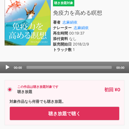
聴き放題対象
免疫力を高める瞑想
著者
志麻絹依
ナレーター
志麻絹依
再生時間
00:19:37
添付資料
なし
販売開始日
2018/2/9
トラック数
1
Audio
00:00
00:00
Player
この作品は聴き放題対象です
初回 ¥0
聴き放題
対象作品なら何冊でも聴き放題。
聴き放題で聴く