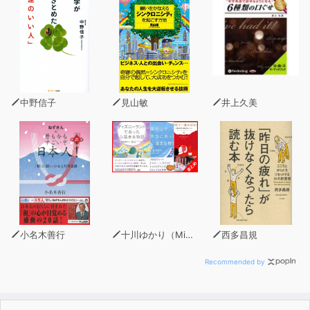
例文はTOEICスタイルのシンプルで良質のもので、読ん
だり、音声で聞いたりすれば、テストに直結する実戦的な
単語学習ができる。
この2018年改訂版で、新形式TOEICにしっかりフォーカ
ス。超定番のTOEIC単語集がさらに進化した！
本書は『TOEIC®TEST英単語スピードマスターNEW
中野信子
見山敏
井上久美
EDITION』
(ISBN：978-4-86392-157-3)の改訂版です。
■目次■
受験者へのメッセージ
英単語スピードマスター 7つの戦略
本書の利用法
動詞
小名木善行
十川ゆかり（MinxZone）
西多昌規
・LEVEL 1
・LEVEL 2
Recommended by
形容詞・副詞
・LEVEL 1