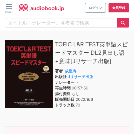
ログイン
会員登録
TOEIC L&R TEST英単語スピ
ードマスター DL2見出し語
+意味[Jリサーチ出版]
著者
成重寿
出版社
Jリサーチ出版
ナレーター
-
再生時間
00:57:59
添付資料
なし
販売開始日
2022/9/6
トラック数
70