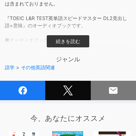
は含まれておりません。
『TOEIC L&R TEST英単語スピードマスター DL2見出し
語+意味』のオーディオブックです。
■オーディオブックの内容■
ビジネス語、生活語、イディオムの「見出し語」：英単
語・日本語の意味の順で読み上げ
ジャンル
＊「見出し語」は例文に組み込まれている単語です。
語学
>
その他英語関連
■テキストの内容■
TOEICによく出る3000語を収録した単語集。
圧倒的なカバー率で、入門者から高得点ねらいにまで対応
する。
「動詞」「形容詞・副詞」「名詞」「イディオム」の頻
出語をバランスよく身につけられるほか、TOEIC必須の
今、あなたにオススメ
「ビジネス語」「生活語」を50の分野別に集中特訓でき
る。また、見出し語とともに派生語・類義語などの関連語
を一挙に覚えられるので、学習効率も抜群だ。