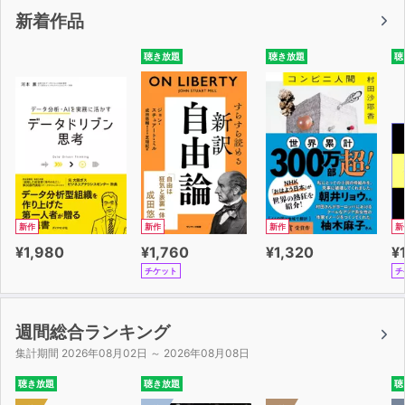
・LEVEL 2
新着作品
名詞
・LEVEL 1
聴き放題
聴き放題
聴
・LEVEL 2
ビジネス語
1) 会社 2) オフィスライフ1 3) オフィスライフ2
4) 人事 5) 求人・採用 6) キャリアパス
7) 学歴 8) 職業1 9) 職業2
10) 財務・会計 11) マネー 12) 電話
13) 会議1 14) 会議2 15) 交渉
16) 経営 17) レター・メール 18) インターネット
新作
新作
新作
新
19) 研究・開発 20) 生産 21) 市場調査
¥1,980
¥1,760
¥1,320
¥
22) プロモーション 23) 販売1 24) 販売2
チケット
チ
25) 電気製品 26) 保証書・マニュアル 27) 物流管
理
28) 産業 29) 不動産 30) 社交
週間総合ランキング
生活語
集計期間 2026年08月02日 ～ 2026年08月08日
1) スーパーマーケット 2) 家庭用品 3) 旅行
聴き放題
聴き放題
聴
4) 観光 5) 空の旅 6) 車・交通事情