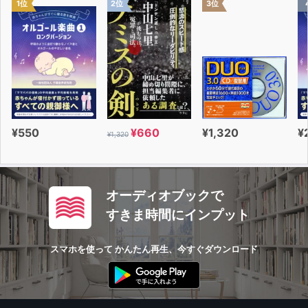
1位
2位
3位
7) 食事 8) 家事 9) 家・インテリア
10) 家族 11) 余暇 12) 美術館・アート
13) 出版 14) 地域社会 15) 天気
16) 環境 17) 健康・医療 18) 風景1
19) 風景2 20) 形・物
イディオム
・LEVEL 1
・LEVEL 2
¥550
¥660
¥1,320
¥
¥1,320
INDEX さくいん
（コラム）
1) Part 5に出る前置詞 2) よく出る相関語句
3) つなぎ言葉1 4) つなぎ言葉2
オーディオブックで
5) 役に立つ接頭辞 6) 品詞がわかる語尾
すきま時間にインプット
（Focus）
1) Part 1の頻出動詞 BEST 40
スマホを使って かんたん再生、今すぐダウンロード
2) コロケーションBEST 40
3) 口語表現BEST 40
4) まぎらわしい単語BEST 25