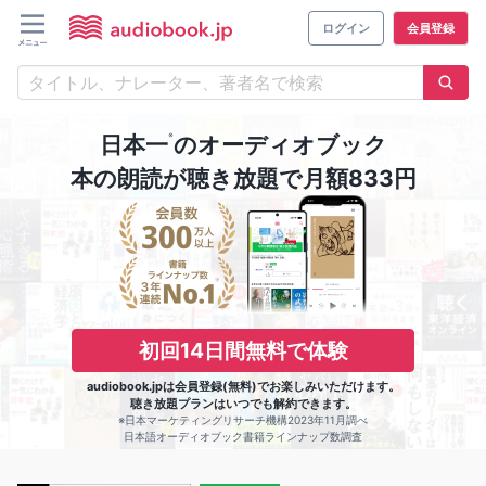
ログイン
会員登録
※
日本一
のオーディオブック
本の朗読が聴き放題で月額833円
初回14日間無料で体験
audiobook.jpは会員登録(無料)でお楽しみいただけます。
聴き放題プランはいつでも解約できます。
※日本マーケティングリサーチ機構2023年11月調べ
日本語オーディオブック書籍ラインナップ数調査