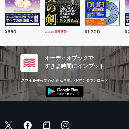
¥550
¥660
¥1,320
¥
¥1,320
オーディオブックで
すきま時間にインプット
スマホを使って かんたん再生、今すぐダウンロード