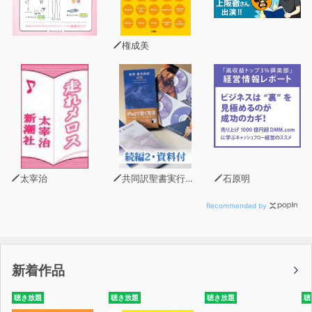
権成美
太宰治
共同訳聖書実行委員会
石原明
Recommended by
新着作品
聴き放題
聴き放題
聴き放題
聴