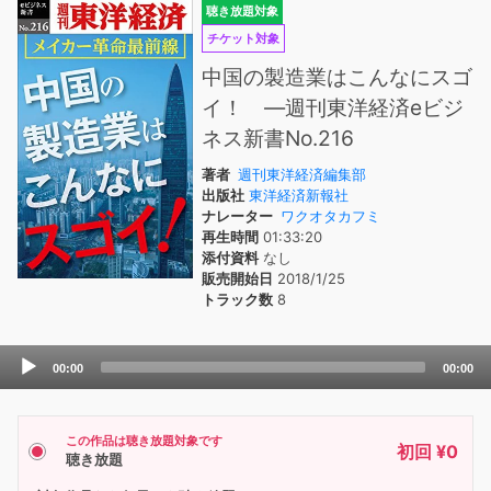
聴き放題対象
チケット対象
中国の製造業はこんなにスゴ
イ！ ―週刊東洋経済eビジ
ネス新書No.216
著者
週刊東洋経済編集部
出版社
東洋経済新報社
ナレーター
ワクオタカフミ
再生時間
01:33:20
添付資料
なし
販売開始日
2018/1/25
トラック数
8
Audio
00:00
00:00
Player
この作品は聴き放題対象です
初回 ¥0
聴き放題