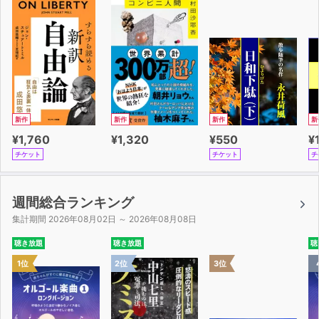
新作
新作
新作
新
¥1,760
¥1,320
¥550
¥
チケット
チケット
チ
週間総合ランキング
集計期間 2026年08月02日 ～ 2026年08月08日
聴き放題
聴き放題
聴
1位
2位
3位