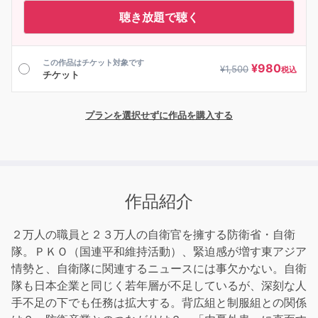
聴き放題で聴く
この作品はチケット対象です
¥
980
¥
1,500
税込
チケット
プランを選択せずに作品を購入する
作品紹介
２万人の職員と２３万人の自衛官を擁する防衛省・自衛
隊。ＰＫＯ（国連平和維持活動）、緊迫感が増す東アジア
情勢と、自衛隊に関連するニュースには事欠かない。自衛
隊も日本企業と同じく若年層が不足しているが、深刻な人
手不足の下でも任務は拡大する。背広組と制服組との関係