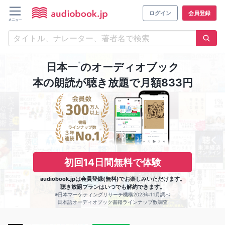
ログイン
会員登録
※
日本一
のオーディオブック
本の朗読が聴き放題で月額833円
初回14日間無料で体験
audiobook.jpは会員登録(無料)でお楽しみいただけます。
聴き放題プランはいつでも解約できます。
※日本マーケティングリサーチ機構2023年11月調べ
日本語オーディオブック書籍ラインナップ数調査