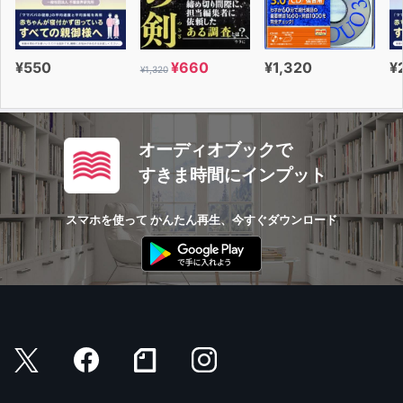
¥550
¥660
¥1,320
¥
¥1,320
オーディオブックで
すきま時間にインプット
スマホを使って かんたん再生、今すぐダウンロード