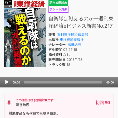
聴き放題対象
チケット対象
自衛隊は戦えるのか―週刊東
洋経済eビジネス新書No.217
著者
週刊東洋経済編集部
出版社
東洋経済新報社
ナレーター
福田結巳
再生時間
02:27:15
添付資料
なし
販売開始日
2018/1/18
トラック数
18
Audio
00:00
00:00
Player
この作品は聴き放題対象です
初回 ¥0
聴き放題
対象作品なら何冊でも聴き放題。