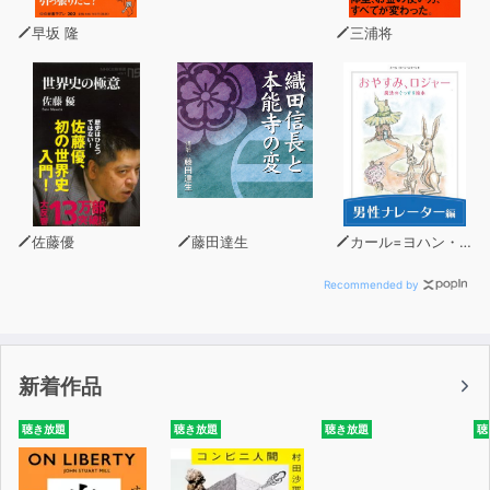
早坂 隆
三浦将
佐藤優
藤田達生
カール=ヨハン・エリーン
Recommended by
新着作品
聴き放題
聴き放題
聴き放題
聴