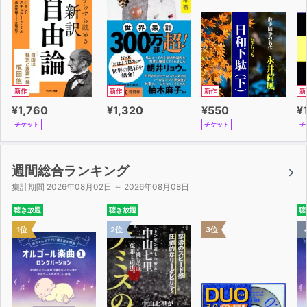
新作
新作
新作
新
¥1,760
¥1,320
¥550
¥
チケット
チケット
チ
週間総合ランキング
集計期間 2026年08月02日 ～ 2026年08月08日
聴き放題
聴き放題
聴
1位
2位
3位