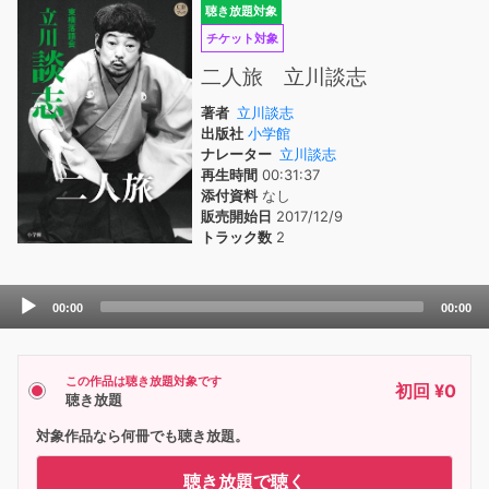
聴き放題対象
チケット対象
二人旅 立川談志
著者
立川談志
出版社
小学館
ナレーター
立川談志
再生時間
00:31:37
添付資料
なし
販売開始日
2017/12/9
トラック数
2
Audio
00:00
00:00
Player
この作品は聴き放題対象です
初回 ¥0
聴き放題
対象作品なら何冊でも聴き放題。
聴き放題で聴く