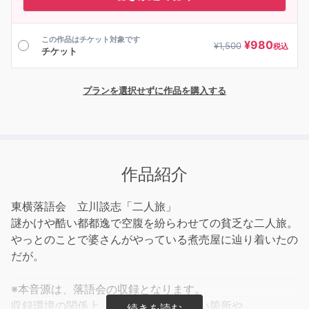
この作品はチケット対象です
¥
980
¥
1,500
税込
チケット
プランを選択せずに作品を購入する
作品紹介
東横落語会 立川談志「二人旅」
謎かけや酷い都都逸で空腹を紛らわせての貧乏な二人旅。
やっとのことで婆さんがやっている煮売屋に辿り着いたの
だが。
※本音源は、落語会の収録となります。
収録環境の関係上、一部聞き取りにくい箇所や