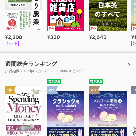
新作
新作
新作
新
¥2,200
¥330
¥2,640
¥
チケット
チ
週間総合ランキング
集計期間 2026年07月30日 ～ 2026年08月05日
聴き放題
聴き放題
1位
2位
3位