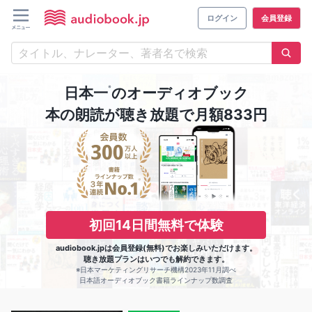
ログイン
会員登録
※
日本一
のオーディオブック
本の朗読が聴き放題で月額833円
初回14日間無料で体験
audiobook.jpは会員登録(無料)でお楽しみいただけます。
聴き放題プランはいつでも解約できます。
※日本マーケティングリサーチ機構2023年11月調べ
日本語オーディオブック書籍ラインナップ数調査