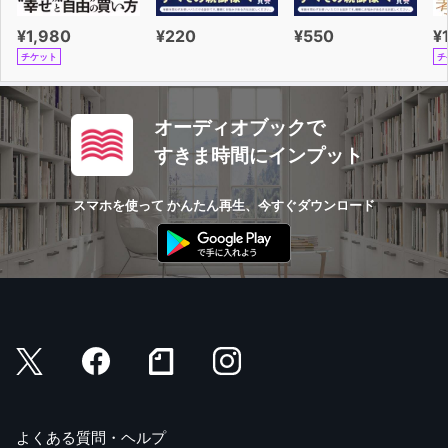
¥1,980
¥220
¥550
¥
チケット
チ
オーディオブックで
すきま時間にインプット
スマホを使って かんたん再生、今すぐダウンロード
よくある質問・ヘルプ