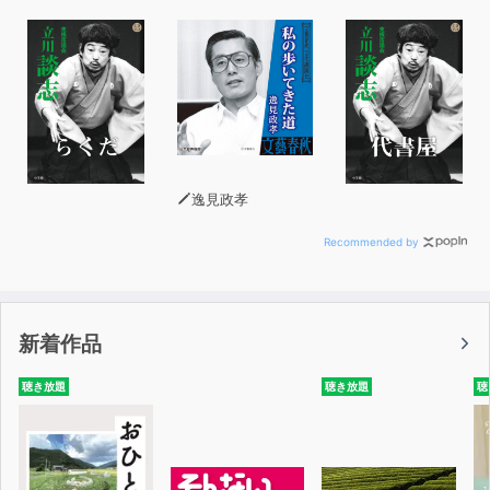
逸見政孝
Recommended by
新着作品
聴き放題
聴き放題
聴