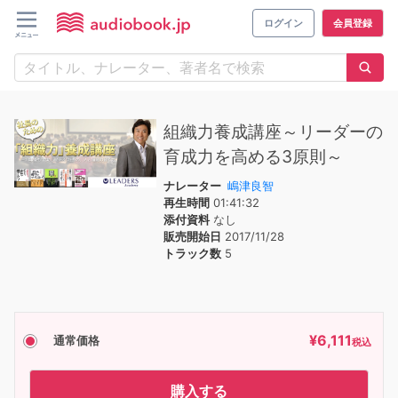
ログイン
会員登録
組織力養成講座～リーダーの
育成力を高める3原則～
ナレーター
嶋津良智
再生時間
01:41:32
添付資料
なし
販売開始日
2017/11/28
トラック数
5
¥
6,111
通常価格
税込
購入する