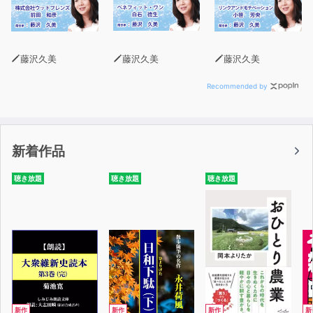
藤沢久美
藤沢久美
藤沢久美
Recommended by
新着作品
聴き放題
聴き放題
聴き放題
新作
新作
新作
新