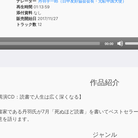
ナレーター
丹羽宇一郎（日中友好協会会長・元駐中国大使）
再生時間
01:13:59
添付資料
なし
販売開始日
2017/11/27
トラック数
12
Use
00:00
Up/D
Arrow
keys
to
incre
作品紹介
or
decre
講演CD：読書で人生は広く深くなる】
volum
書家である丹羽氏が7月「死ぬほど読書」を書いてベストセラ
意を語ります。
ジャンル