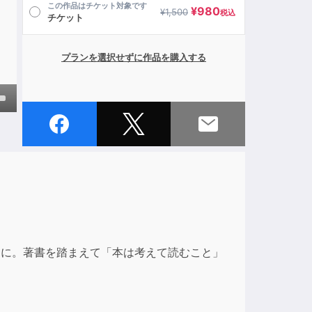
この作品はチケット対象です
¥
980
¥
1,500
税込
チケット
プランを選択せずに作品を購入する
own
ase
ase
e.
ーに。著書を踏まえて「本は考えて読むこと」