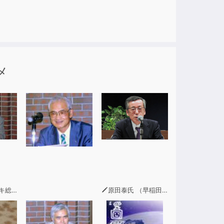
メ
理事)
原田泰氏 （早稲田大学政治経済学部教授）