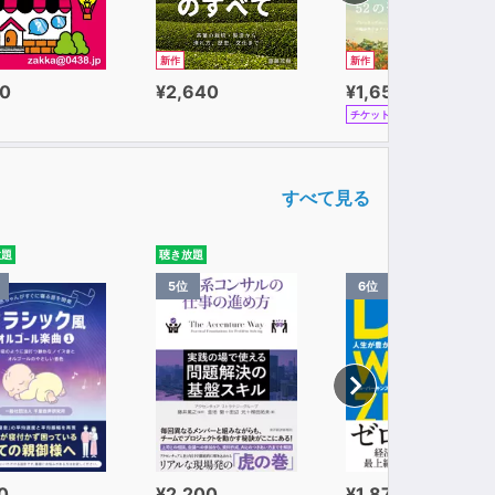
新作
新作
0
¥2,640
¥1,650
チケット
すべて見る
放題
聴き放題
5位
6位
0
¥2,200
¥1,870