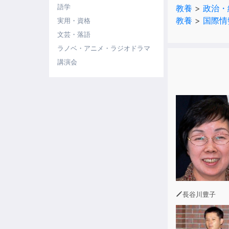
語学
教養
>
政治・
教養
>
国際情
実用・資格
文芸・落語
ラノベ・アニメ・ラジオドラマ
講演会
長谷川豊子