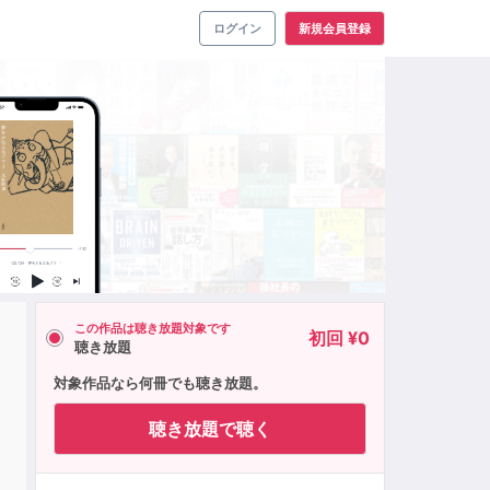
ログイン
新規会員登録
この作品は聴き放題対象です
初回 ¥0
聴き放題
対象作品なら何冊でも聴き放題。
聴き放題で聴く