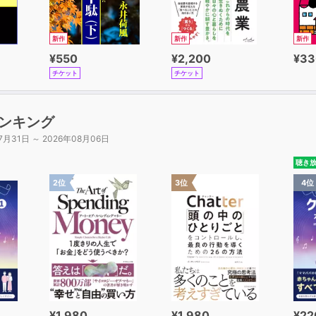
新作
新作
新作
¥550
¥2,200
¥33
チケット
チケット
ンキング
7月31日 ～ 2026年08月06日
聴き
2位
3位
4位
¥1,980
¥1,980
¥22