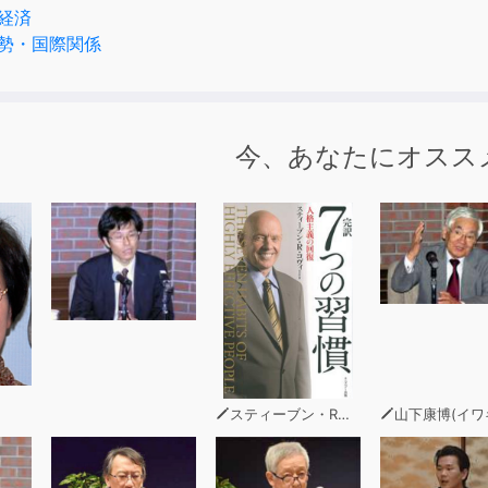
経済
勢・国際関係
今、あなたにオスス
スティーブン・R・コヴィー
山下康博(イワキ総研