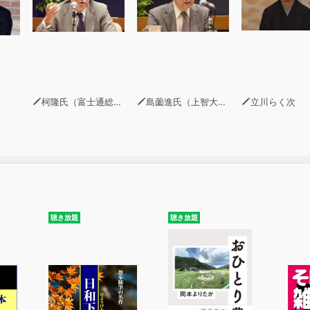
柯隆氏（富士通総研主席研究員）
島薗進氏（上智大学グリーフケア研究所長）
立川らく次
聴き放題
聴き放題