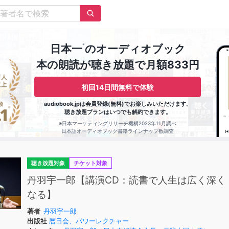
※
日本一
のオーディオブック
本の朗読が聴き放題で月額833円
初回14日間無料で体験
audiobook.jpは会員登録(無料)でお楽しみいただけます。
聴き放題プランはいつでも解約できます。
※日本マーケティングリサーチ機構2023年11月調べ
日本語オーディオブック書籍ラインナップ数調査
聴き放題対象
チケット対象
丹羽宇一郎【講演CD：読書で人生は広く深く
なる】
著者
丹羽宇一郎
出版社
暦日会、パワーレクチャー