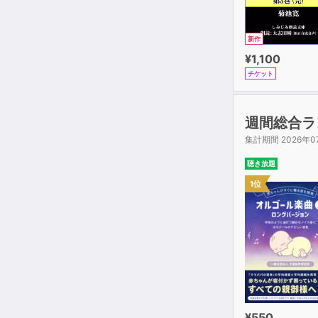
新作
¥1,100
チケット
週間総合ラ
集計期間 2026年0
聴き放題
1位
¥550