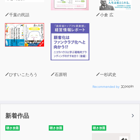
千葉の民話
小倉 広
ひすいこたろう
石原明
一杉武史
Recommended by
新着作品
聴き放題
聴き放題
聴き放題