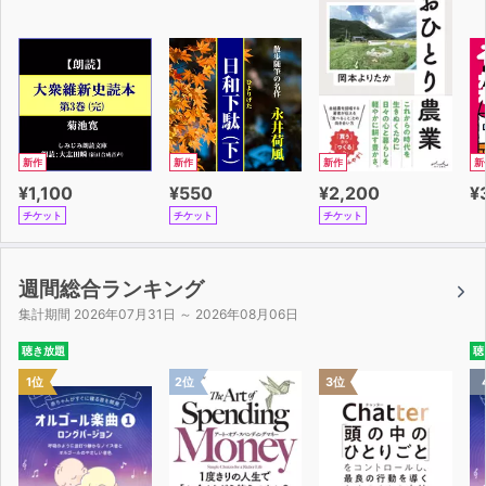
新作
新作
新作
新
¥1,100
¥550
¥2,200
¥
チケット
チケット
チケット
週間総合ランキング
集計期間 2026年07月31日 ～ 2026年08月06日
聴き放題
聴
1位
2位
3位