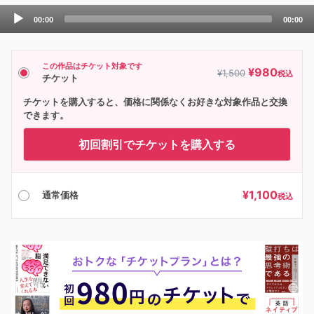
Audio
00:00
00:00
Player
この作品はチケット対象です
¥
980
¥
1,500
税込
チケット
チケットを購入すると、価格に関係なくお好きな対象作品と交換
できます。
初回割引でチケットを購入する
¥
1,100
通常価格
税込