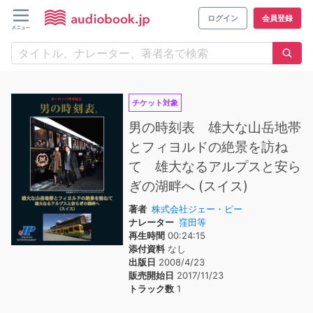
ログイン
会員登録
チケット対象
男の時刻表 雄大な山岳地帯
とフィヨルドの絶景を訪ね
て 雄大なるアルプスと安ら
ぎの湖畔へ (スイス)
著者
株式会社ジェー・ピー
ナレーター
窪田等
再生時間
00:24:15
添付資料
なし
出版日
2008/4/23
販売開始日
2017/11/23
トラック数
1