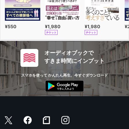
¥550
¥1,980
¥1,980
¥
チケット
チケット
オーディオブックで
すきま時間にインプット
スマホを使って かんたん再生、今すぐダウンロード