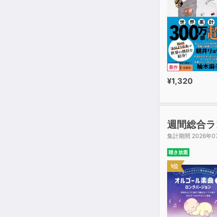
新作
¥1,320
週間総合ラ
集計期間 2026年0
聴き放題
1位