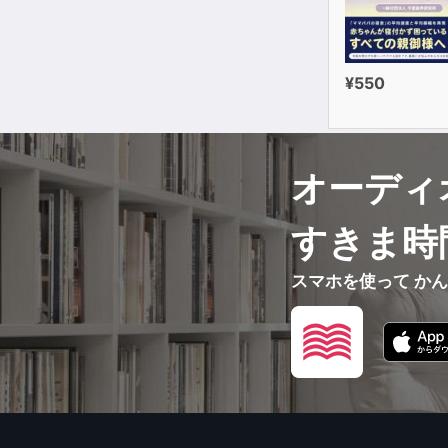
¥550
オーディ
すきま時
スマホを使って か