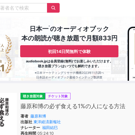
※
日本一
のオーディオブック
本の朗読が聴き放題で月額833円
初回14日間無料で体験
audiobook.jpは会員登録(無料)でお楽しみいただけます。
聴き放題プランはいつでも解約できます。
※日本マーケティングリサーチ機構2023年11月調べ
日本語オーディオブック書籍ラインナップ数調査
聴き放題対象
チケット対象
藤原和博の必ず食える1%の人になる方法
著者
藤原和博
出版社
東洋経済新報社
ナレーター
福田結巳
再生時間
05:24:10