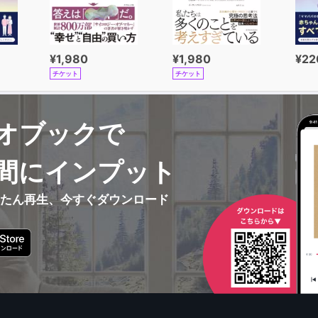
¥1,980
¥1,980
¥22
チケット
チケット
オブックで
間にインプット
んたん再生、今すぐダウンロード