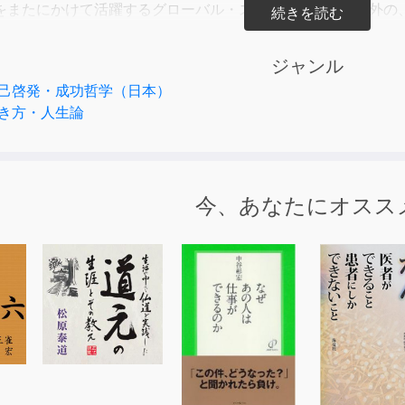
をまたにかけて活躍するグローバル・スーパーエリート以外の
代を生きていくための方法をわかりやすく紹介した一冊です。
ジャンル
代、「必ず食える人」であるためにやるべきことは、
己啓発・成功哲学（日本）
わち「100人に1人」のレアな人になることです。
き方・人生論
人に1人であって、「1万人に1人」でも、「1000人に1人」でも
人になるためには、生まれ持った特殊な才能は必要ありません。
今、あなたにオスス
するたった7つの条件さえクリアできれば、誰でも1%の人にな
【価値観×志向】別に、7つの条件を徹底解説した本書を聴いて
イプで力を伸ばしていくかを考え、これからの人生を生き抜く