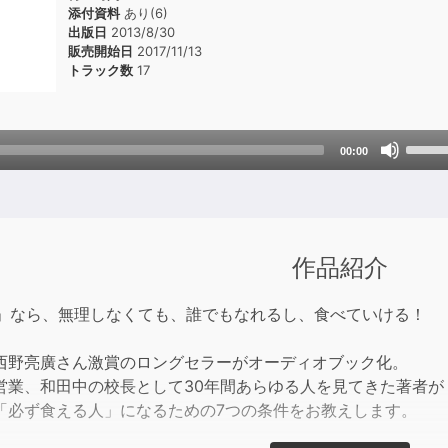
添付資料
あり(6)
出版日
2013/8/30
販売開始日
2017/11/13
トラック数
17
Use
00:00
Up/D
Arrow
keys
to
incre
作品紹介
or
decre
1人」なら、無理しなくても、誰でもなれるし、食べていける！
volum
西野亮廣さん激賞のロングセラーがオーディオブック化。
営業、和田中の校長として30年間あらゆる人を見てきた著者が
「必ず食える人」になるための7つの条件をお教えします。