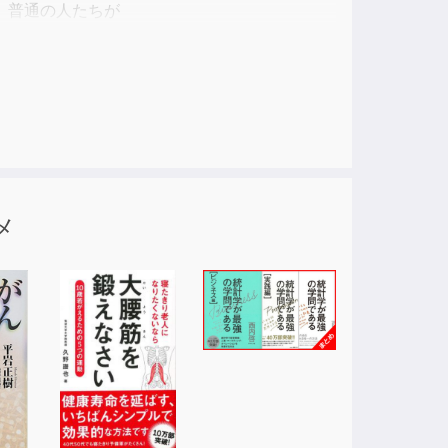
、普通の人たちが
ありません。
メ
れます。
、
力を身につけましょう。