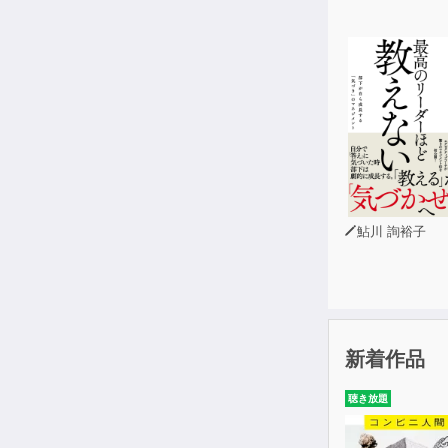
鮎川 詢裕子
新着作品
聴き放題