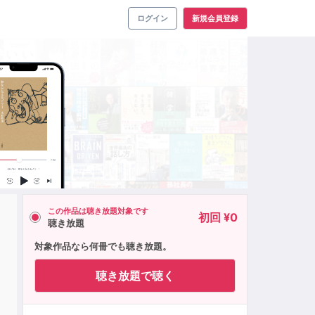
ログイン
新規会員登録
この作品は聴き放題対象です
初回 ¥0
聴き放題
対象作品なら何冊でも聴き放題。
聴き放題で聴く