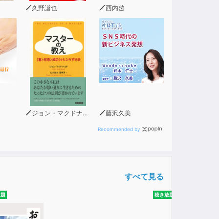
久野譜也
西内啓
ジョン・マクドナルド
藤沢久美
Recommended by
すべて見る
放題
聴き放題