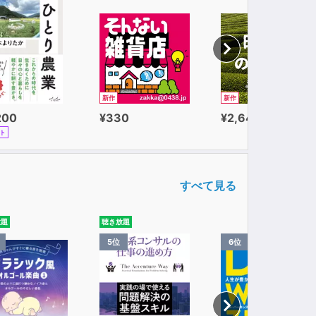
新作
新作
200
¥330
¥2,640
ト
すべて見る
放題
聴き放題
5位
6位