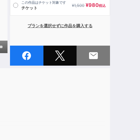
この作品はチケット対象です
¥
980
¥
1,500
税込
チケット
プランを選択せずに作品を購入する
own
ase
ase
e.