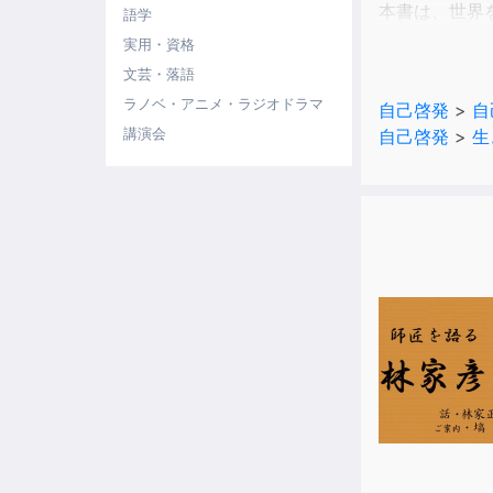
本書は、世界
語学
これからの時
実用・資格
文芸・落語
これからの時
ラノベ・アニメ・ラジオドラマ
自己啓発
>
自
1%の人、すな
講演会
自己啓発
>
生
あくまで100
100人に1
この本で紹介
4つのタイプ
自分がどのタ