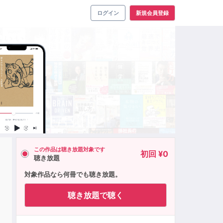
ログイン
新規会員登録
この作品は聴き放題対象です
初回 ¥0
聴き放題
対象作品なら何冊でも聴き放題。
聴き放題で聴く