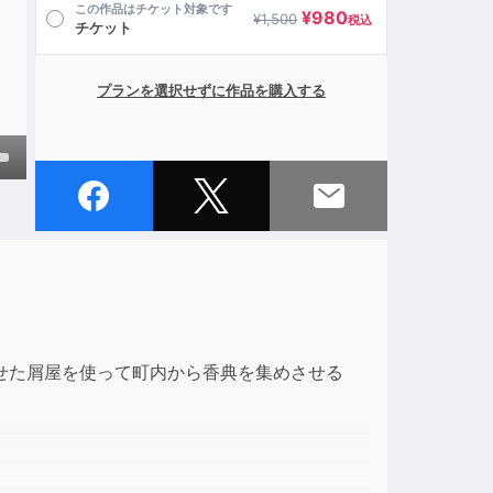
この作品はチケット対象です
¥
980
¥
1,500
税込
チケット
プランを選択せずに作品を購入する
own
ase
ase
e.
せた屑屋を使って町内から香典を集めさせる