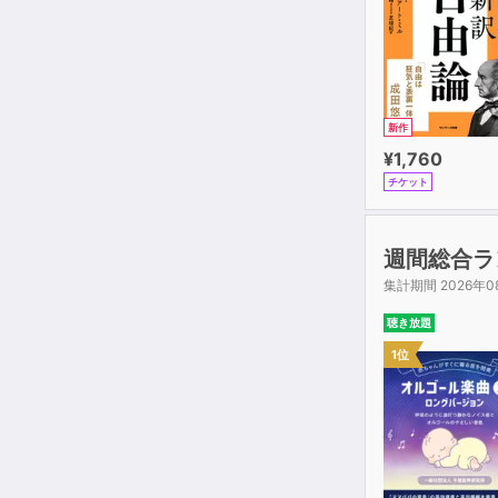
新作
¥1,760
チケット
週間総合ラ
集計期間 2026年0
聴き放題
1位