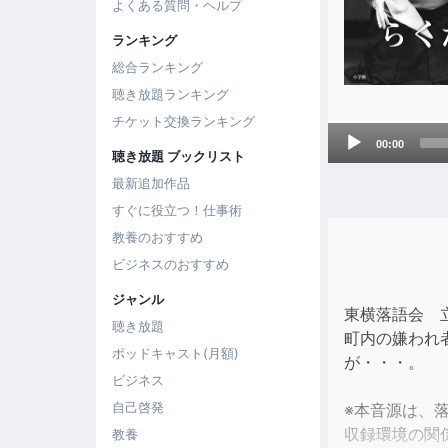
よくある質問・ヘルプ
ランキング
総合ランキング
聴き放題ランキング
チケット交換ランキング
Audio
00:00
聴き放題 ブックリスト
Player
最新追加作品
すぐに役立つ！仕事術
教養のおすすめ
ビジネスのおすすめ
ジャンル
東横落語会 
聴き放題
町内の嫌われ
ポッドキャスト(月額)
が・・・。
ビジネス
自己啓発
※本音源は、
収録環境の関
教養