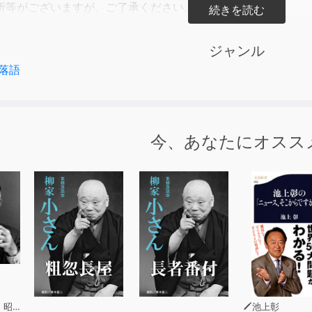
所等がございますが、ご了承ください。
確認の上、お求めいただけますと幸いです。
ジャンル
落語
今、あなたにオスス
究家)
池上彰