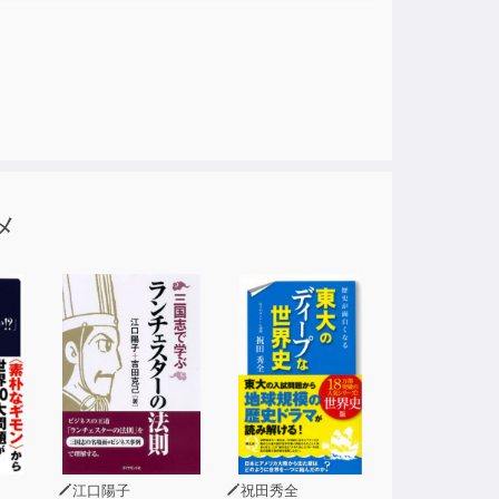
メ
江口陽子
祝田秀全