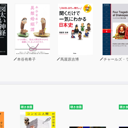
本谷有希子
馬屋原吉博
チャールズ・
聴き放題
聴き放題
聴き