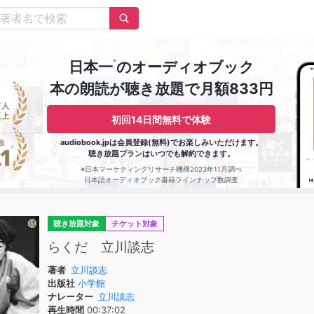
※
日本一
のオーディオブック
本の朗読が聴き放題で月額833円
初回14日間無料で体験
audiobook.jpは会員登録(無料)でお楽しみいただけます。
聴き放題プランはいつでも解約できます。
※日本マーケティングリサーチ機構2023年11月調べ
日本語オーディオブック書籍ラインナップ数調査
聴き放題対象
チケット対象
らくだ 立川談志
著者
立川談志
出版社
小学館
ナレーター
立川談志
再生時間
00:37:02