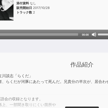
添付資料
なし
販売開始日
2017/10/28
トラック数
2
Use
00:00
Up/D
Arrow
keys
to
incre
作品紹介
or
decre
立川談志「らくだ」
volum
者、らくだが河豚にあたって死んだ。兄貴分の半次が、居合わ
落語会の収録となります。
係上、一部聞き取りにくい箇所や