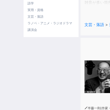
雑音が多い箇
語学
サンプルをご
実用・資格
文芸・落語
ラノベ・アニメ・ラジオドラマ
文芸・落語
>
講演会
半藤一利(作家・昭和史研