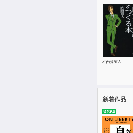
内藤誼人
新着作品
聴き放題