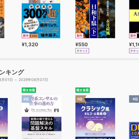
新作
新作
新作
¥1,320
¥550
¥1,
チケット
チケッ
ンキング
8月01日 ～ 2026年08月07日
聴き放題
聴き放題
2位
3位
4位