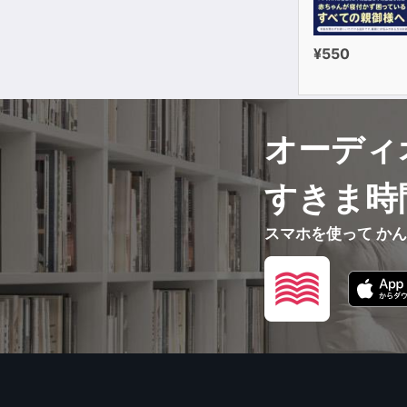
¥550
オーディ
すきま時
スマホを使って か