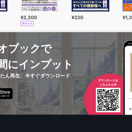
¥2,200
¥220
¥1,
チケット
オブックで
間にインプット
んたん再生、今すぐダウンロード