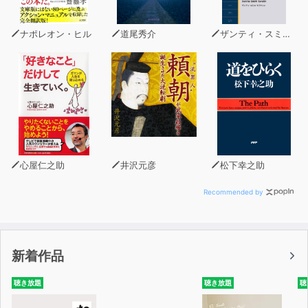
誰もがうすうす気づいているが書かれることはなかった、
洛中の人間が今まで封じてきた、洛外の人間による批判的
ナポレオン・ヒル
道尾秀介
ザンティ・スミス・セラフィン
な言論の数々が語られます。
他県に生まれ育った人には新たな京都の一面を知ることが
できる一冊です。
そして京都府に生まれ育った人には、改めて京都人には他
とは違う思考があるのだと実感することでしょう。
本作品を通じて京都について、そして京都に住む人々の心
心屋仁之助
井沢元彦
松下幸之助
のうちについて、
理解を深めてみませんか。
Recommended by
新着作品
聴き放題
聴き放題
聴