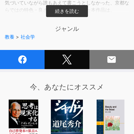
気づいていながら誰もあえて書こうとしなかった、京都な
らではの特色・良さ・悪さをちりばめた本作品は、
京都という街を良く知る人にも、あまり深く知らないとい
う人にも、様々な気づきを与えてくれるでしょう。
ジャンル
教養
>
社会学
あなたは京都に対してどのようなイメージを持っています
か？
良いイメージを持っている方、憧れを抱いている方も多い
と思いますが、
実際に住む人にとって、京都とはどのような街なのでしょ
うか。
今、あなたにオススメ
本作品では、京都の中心部＝洛中の外側にある、いわゆる
洛外に生まれ育った著者が、
京都人のおそろしい一面、いやらしい一面を、数々の事実
をもとに語った一冊です。
他人に見抜けないものを著者が初めてつきとめたというわ
けではありません。