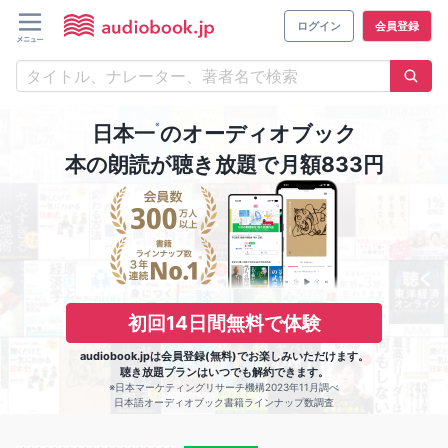
ログイン
会員登録
※
日本一
のオーディオブック
本の朗読が聴き放題で月額833円
初回14日間無料で体験
audiobook.jpは会員登録(無料)でお楽しみいただけます。
聴き放題プランはいつでも解約できます。
※日本マーケティングリサーチ機構2023年11月調べ
日本語オーディオブック書籍ラインナップ数調査