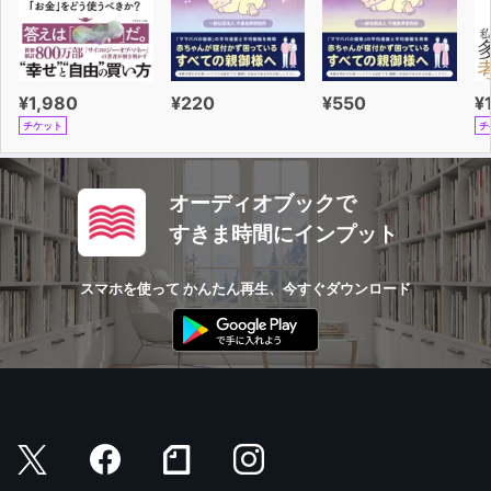
¥1,980
¥220
¥550
¥
チケット
チ
オーディオブックで
すきま時間にインプット
スマホを使って かんたん再生、今すぐダウンロード