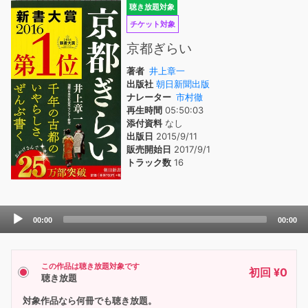
聴き放題対象
チケット対象
京都ぎらい
著者
井上章一
出版社
朝日新聞出版
ナレーター
市村徹
再生時間
05:50:03
添付資料
なし
出版日
2015/9/11
販売開始日
2017/9/1
トラック数
16
Audio
00:00
00:00
Player
この作品は聴き放題対象です
初回 ¥0
聴き放題
対象作品なら何冊でも聴き放題。