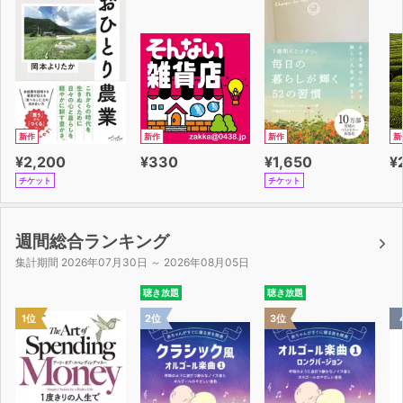
新作
新作
新作
新
¥2,200
¥330
¥1,650
¥
チケット
チケット
週間総合ランキング
集計期間 2026年07月30日 ～ 2026年08月05日
聴き放題
聴き放題
1位
2位
3位