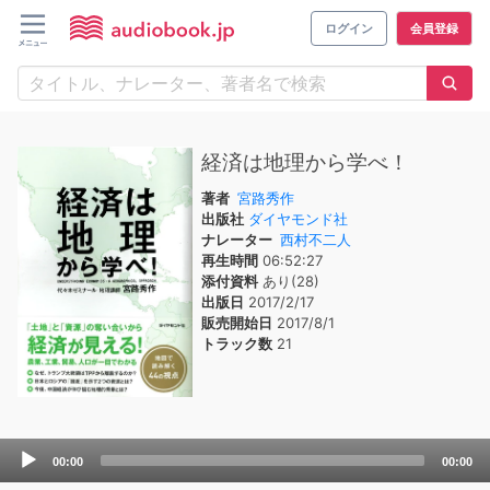
ログイン
会員登録
経済は地理から学べ！
著者
宮路秀作
出版社
ダイヤモンド社
ナレーター
西村不二人
再生時間
06:52:27
添付資料
あり(28)
出版日
2017/2/17
販売開始日
2017/8/1
トラック数
21
Audio
00:00
00:00
Player