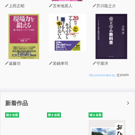
います。
上田正昭
苫米地英人
芥川龍之介
地理では、地形や気候といった自然環境を学ぶだけではな
く、
農業や工業、貿易、交通、人工、宗教、言語、村落・都市
に至るまで、
現代世界で目にする「ありとあらゆる分野」を学びます。
そして経済とは、土地と資源の奪い合いなのです。
遠藤功
若鍋孝司
守屋洋
土地と資源には限りがあり、需要と供給によって価値が決
まります。
Recommended by
だからこそ、地理を学ぶことで、土地と資源の奪い合いで
示される人間の行動に
新着作品
より深い解釈を加えることが可能となり、それらの背景を
知ることで、世界はもっと面白くなるのです。
聴き放題
聴き放題
聴き放題
本作品を通して世界の「今」を見定め、そして「未来」を
先取りしてください。