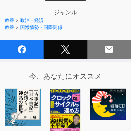
ればもっとわかるようになります。
ジャンル
ビジネスパーソンとして知っておきたい、仕事にも生活に
教養
>
政治・経済
も役立つ経済と地理の知識が身につく一冊です。
教養
>
国際情勢・国際関係
経済を動かしているのは地理である。
世界の経済情報を観察していると、そう思えることが多々
あります。
「なぜ、トランプ大統領はTPPから離脱するのか？」
今、あなたにオススメ
「なぜ、土地も資源もない日本が経済大国になれたの
か？」
「なぜ、中国は2015年に一人っ子政策をやめたのか？」
「なぜ、インドの若者はIT技術者を目指すのか？」
「なぜ、日本はロシアとの経済的結びつきを強めるの
か？」
これらの因果関係を解明するヒントは「地理」に隠されて