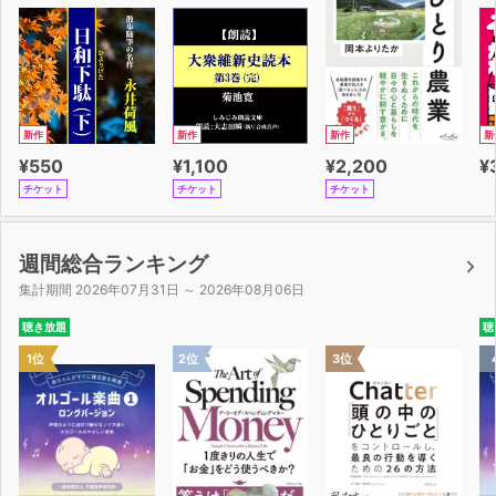
本作品を聴いた後なら、経済ニュースを見て、その話題を
誰かに話したくなるに違いありません。
新作
新作
新作
新
¥550
¥1,100
¥2,200
¥
チケット
チケット
チケット
週間総合ランキング
集計期間 2026年07月31日 ～ 2026年08月06日
聴き放題
聴
1位
2位
3位