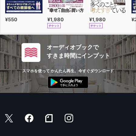
¥550
¥1,980
¥1,980
¥
チケット
チケット
オーディオブックで
すきま時間にインプット
スマホを使って かんたん再生、今すぐダウンロード