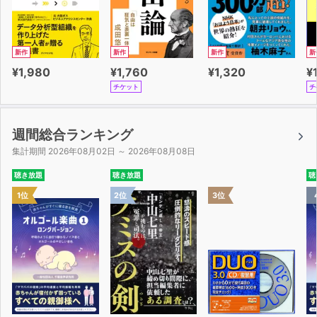
新作
新作
新作
新
¥1,980
¥1,760
¥1,320
¥
チケット
チ
週間総合ランキング
集計期間 2026年08月02日 ～ 2026年08月08日
聴き放題
聴き放題
聴
1位
2位
3位