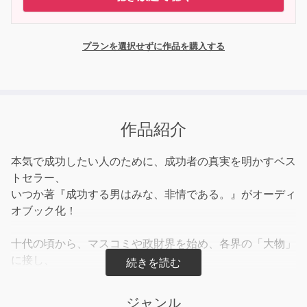
プランを選択せずに作品を購入する
作品紹介
本気で成功したい人のために、成功者の真実を明かすベス
トセラー、
いつか著『成功する男はみな、非情である。』がオーディ
オブック化！
十代の頃から、マスコミや政財界を始め、各界の「大物」
に接し、
その素顔と仕事ぶりを見てきた著者が、
勝者の素顔・行動・倫理・美学・品格を徹底的に解剖。
ジャンル