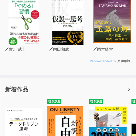
勝ち続けてきた者にしかわからない、強者の理論だ。
彼らは魅力的な紳士たちだが、ただの「いい人」ではな
い。
目的のためには、邪魔するものを排除する。たとえそれが
仲間や恋人であっても。
それでも真の成功者になりたいあなたへ、この本を贈る。
古川 武士
内田和成
岡本綺堂
◆著者からのご案内◆
Recommended by
「いつかの個人コンサルティング」
を受け付けております。
新着作品
詳細はこちらをご覧下さい。
http://itsuka-k.com/mail-magazine/
聴き放題
聴き放題
聴
「いつか 公式メールマガジン」
を創刊しました（無料）。
下記登録フォームからお申し込みください。
https://1lejend.com/stepmail/kd.php?no=ylTezozA