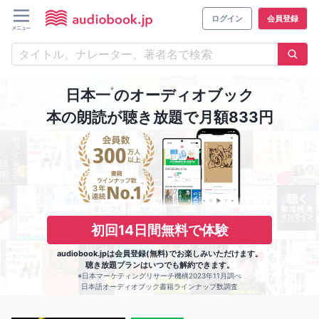
ログイン
会員登録
※
日本一
のオーディオブック
本の朗読が聴き放題で月額833円
初回14日間無料で体験
audiobook.jpは会員登録(無料)でお楽しみいただけます。
聴き放題プランはいつでも解約できます。
※日本マーケティングリサーチ機構2023年11月調べ
日本語オーディオブック書籍ラインナップ数調査