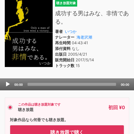
聴き放題対象
成功する男はみな、非情であ
る。
著者
いつか
ナレーター
海老沢潮
再生時間
04:43:41
添付資料
なし
出版日
2005/4/21
販売開始日
2017/5/14
トラック数
15
Audio
00:00
00:00
Player
この作品は聴き放題対象です
初回 ¥0
聴き放題
対象作品なら何冊でも聴き放題。
聴き放題で聴く