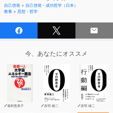
成功する男の本質と、真の成功法則に迫る一冊。
自己啓発
>
自己啓発・成功哲学（日本）
教養
>
思想・哲学
あなたは、心の底から成功を望んでいるだろうか。
もし答えが“Yes”なら、覚悟が必要だ。
なぜなら、その道は決して平坦ではないからだ。
一見華々しく見える成功者たちの栄光の裏には、数々の非
情の決断がある。
今、あなたにオススメ
本書では、著者が様々な世界のトップと接する中で、
女性だからこそ知り得た「帝王学の舞台裏」が明かされて
いる。
普段はクールな彼らが、ふと見せた孤独な横顔。
他人には絶対に漏らさなかった本当の成功法則。
それは「成功に夢は要らない」「ものごとは悪いほうに考
える」
「『笑顔』と『親切』は技術として使うべき」「お客様は
柴村恵美子
赤羽 雄二
赤羽 雄二
悪魔、と思え」など、