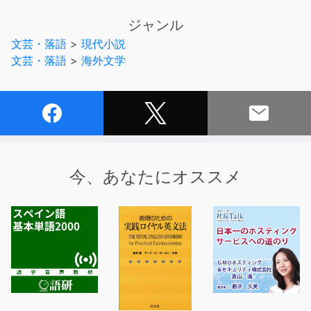
ジャンル
【あらすじ】
文芸・落語
>
現代小説
冥王星の彼方から<巨人たちの星>のガニメアンの通信が
文芸・落語
>
海外文学
再び届きはじめた。
地球を知っているガニメアンとは接触していないにもかか
わらず、相手は地球人の言葉のみならず、データ伝送コー
ドを知り尽くしている。
ということは、この地球という惑星そのものが、どこかか
ら監視されてるに違いない……
それも、もうかなり以前から……!!
今、あなたにオススメ
五万年前月面で死んだ男たちの謎、月が地球の衛星になっ
た謎など、
からまったすべての謎の糸玉が、みごとに解きほぐされ
る。
入魂の《巨人たちの星》シリーズ第三弾！
【朗読】