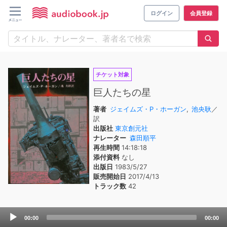
ログイン
会員登録
チケット対象
巨人たちの星
著者
ジェイムズ・P・ホーガン
,
池央耿
／
訳
出版社
東京創元社
ナレーター
森田順平
再生時間
14:18:18
添付資料
なし
出版日
1983/5/27
販売開始日
2017/4/13
トラック数
42
Audio
00:00
00:00
Player