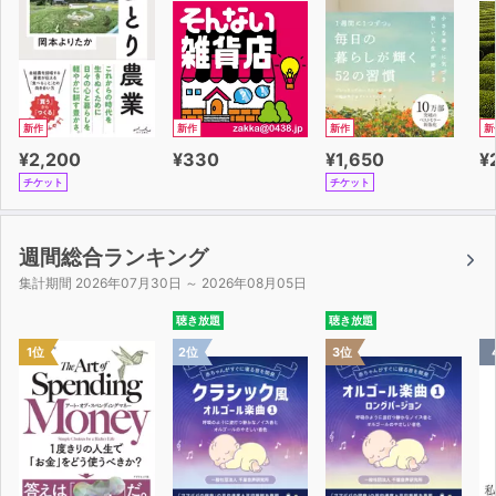
新作
新作
新作
新
¥2,200
¥330
¥1,650
¥
チケット
チケット
週間総合ランキング
集計期間 2026年07月30日 ～ 2026年08月05日
聴き放題
聴き放題
1位
2位
3位