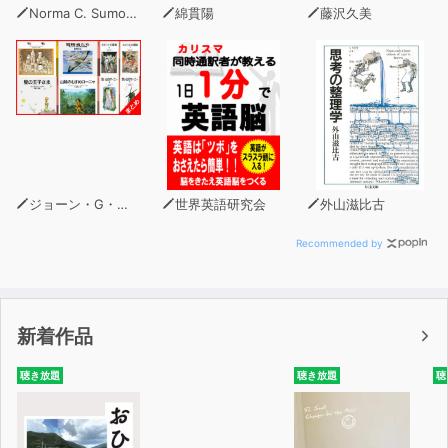
Norma C. Sumomo
綿貫陽
藤沢久美
森田順平
【収録】
スタジオ竜の洞窟
ジョーン・G・ロビンソン
世界英語研究会
外山滋比古
Recommended by
新着作品
聴き放題
聴き放題
聴