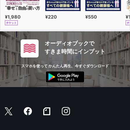
¥1,980
¥220
¥550
¥
チケット
チ
オーディオブックで
すきま時間にインプット
スマホを使って かんたん再生、今すぐダウンロード