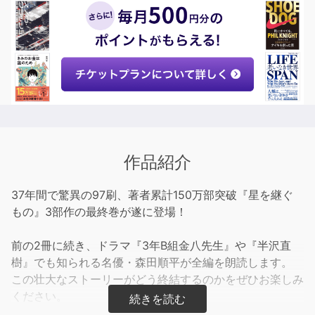
作品紹介
37年間で驚異の97刷、著者累計150万部突破『星を継ぐ
もの』3部作の最終巻が遂に登場！
前の2冊に続き、ドラマ『3年B組金八先生』や『半沢直
樹』でも知られる名優・森田順平が全編を朗読します。
この壮大なストーリーがどう終結するのかをぜひお楽しみ
ください。