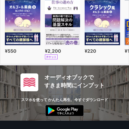
¥550
¥2,200
¥220
¥
チケット
オーディオブックで
すきま時間にインプット
スマホを使って かんたん再生、今すぐダウンロード