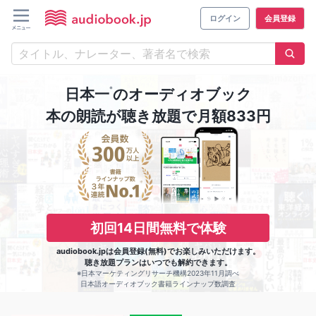
ログイン
会員登録
※
日本一
のオーディオブック
本の朗読が聴き放題で月額833円
初回14日間無料で体験
audiobook.jpは会員登録(無料)でお楽しみいただけます。
聴き放題プランはいつでも解約できます。
※日本マーケティングリサーチ機構2023年11月調べ
日本語オーディオブック書籍ラインナップ数調査