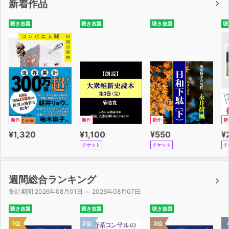
新着作品
まずは本作品を通して「恥ずかしがり屋」の心理を客観的
聴き放題
聴き放題
聴き放題
聴
に知り、
円滑な人間関係を作るための第一歩を踏み出しましょう。
新作
新作
新作
新
¥1,320
¥1,100
¥550
¥
チケット
チケット
チ
週間総合ランキング
集計期間 2026年08月01日 ～ 2026年08月07日
聴き放題
聴き放題
聴き放題
1位
2位
3位