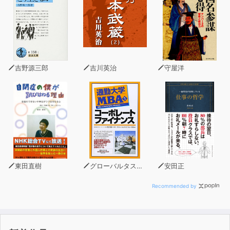
そんなもどかしい気持ちを持っている「恥ずかしがり屋」
の人は、
どんな風にしたら、気持ちよく人づきあいができるように
なるのでしょうか。
吉野源三郎
吉川英治
守屋洋
本作品では、多くの著書で心の健康について語り続けてき
た著者が「恥ずかしがり屋」の深層心理に迫ります。
恥ずかしがり屋の人が、自分で自分の感情をコントロール
できないとき、
深層心理ではどのようなことを考えているのか、
なぜそうなってしまうのか、冷静かつわかりやすく分析し
ています。
東田直樹
グローバルタスクフォース
安田正
自身が恥ずかしがり屋だという方も、
Recommended by
職場や家庭、友人の中に自分をうまく出せない人がいて、
その人と良い関係を築きたいという方にもおススメの1作
です。