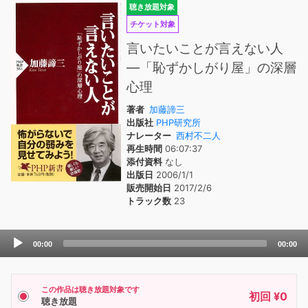
聴き放題対象
チケット対象
言いたいことが言えない人
―「恥ずかしがり屋」の深層
心理
著者
加藤諦三
出版社
PHP研究所
ナレーター
西村不二人
再生時間
06:07:37
添付資料
なし
出版日
2006/1/1
販売開始日
2017/2/6
トラック数
23
Audio
00:00
00:00
Player
この作品は聴き放題対象です
初回 ¥0
聴き放題