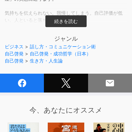
気持ちを伝えられない。我慢してしまう。自己評価が低
い。人といると落ち着かない。
感情を表に出すのが苦手なすべての人に、その原因と、ど
うしたら人づきあいが楽になるかを教えてくれる一冊で
ジャンル
す。
ビジネス
>
話し方・コミュニケーション術
自己啓発
>
自己啓発・成功哲学（日本）
・人と話していて、会話がとぎれるのが怖い
自己啓発
>
生き方・人生論
・怒られると、自分が悪いことをしている気になる
・気まずいことがあると、自分が我慢して取りつくろって
しまう
・相手から非難されると、憂うつで不機嫌になる
・嫌われることを恐れて、自分の意見を言わない
・人に対して「臆病・警戒心・不信感」を抱いている
今、あなたにオススメ
あなたは日常生活の中で、こんな体験をしていませんか？
認めてもらえたいのに気持ちをハッキリと伝えられない。