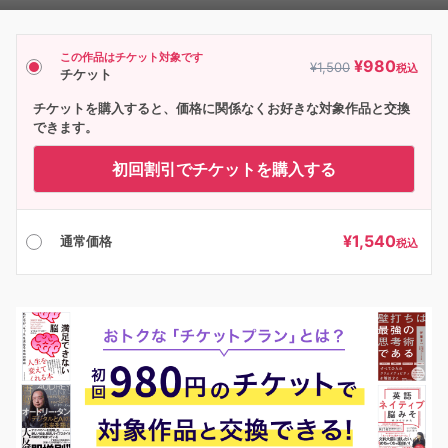
Player
この作品はチケット対象です
¥
980
¥
1,500
税込
チケット
チケットを購入すると、価格に関係なくお好きな対象作品と交換
できます。
初回割引でチケットを購入する
¥
1,540
通常価格
税込