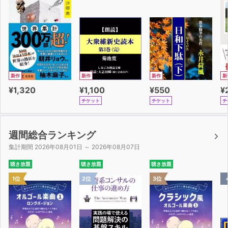
新作
新作
新作
新
¥1,320
¥1,100
¥550
¥
チケット
チケット
チ
週間総合ランキング
集計期間 2026年08月01日 ～ 2026年08月07日
聴き放題
聴き放題
聴き放題
1位
2位
3位