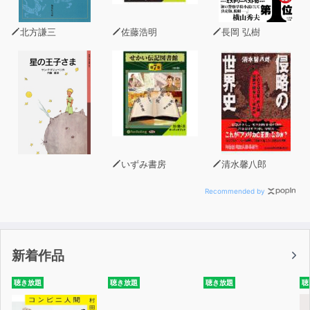
心、感情に振り回されない人生の作り方、
北方謙三
佐藤浩明
長岡 弘樹
人々にサマディからの愛を届ける活動を続けているヨグマ
タの優しく深い言葉の数々を、
オーディオブックでお楽しみください。
いずみ書房
清水馨八郎
Recommended by
新着作品
聴き放題
聴き放題
聴き放題
聴