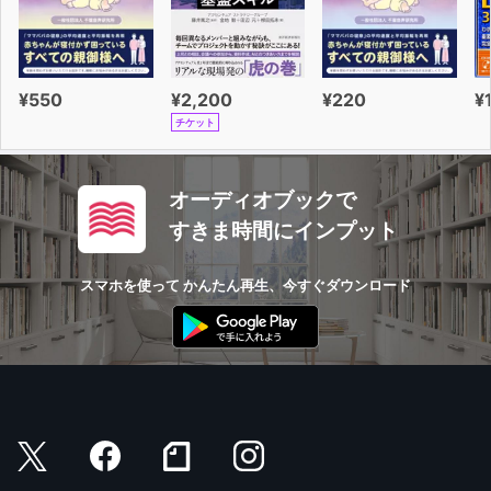
¥550
¥2,200
¥220
¥
チケット
オーディオブックで
すきま時間にインプット
スマホを使って かんたん再生、今すぐダウンロード