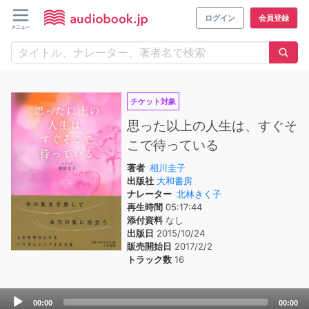
ログイン
会員登録
チケット対象
思った以上の人生は、すぐそ
こで待っている
著者
相川圭子
出版社
大和書房
ナレーター
北林きく子
再生時間
05:17:44
添付資料
なし
出版日
2015/10/24
販売開始日
2017/2/2
トラック数
16
Audio
00:00
00:00