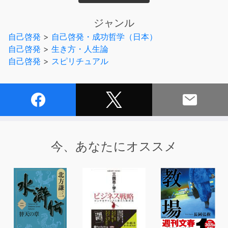
・何のために生まれてきたのか
・自分に何ができるのか
ジャンル
自己啓発
>
自己啓発・成功哲学（日本）
あなたは普段から、このようなことに思いをはせ、自分を
自己啓発
>
生き方・人生論
見つめられていますか？
自己啓発
>
スピリチュアル
多くの人が、多忙な毎日の中で、自分のことはよくわから
ないまま過ごしていると思います。
しかし、このような問いを投げかけ、自分自身を知ること
が、
幸せな人生への第一歩なのです。
今、あなたにオススメ
本作品では、世界でたった2人のシッダーマスターとなっ
た著者が、
本当の自分の見つけ方、そして人生を幸せにするいちばん
シンプルな方法をお教えします。
幸せになるということは、人生の目的をしるということ。
あなたの人生の目的は何ですか？