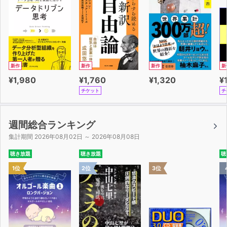
生を変える一作です。
新作
新作
新作
新
¥1,980
¥1,760
¥1,320
¥
チケット
チ
週間総合ランキング
集計期間 2026年08月02日 ～ 2026年08月08日
聴き放題
聴き放題
聴
1位
2位
3位