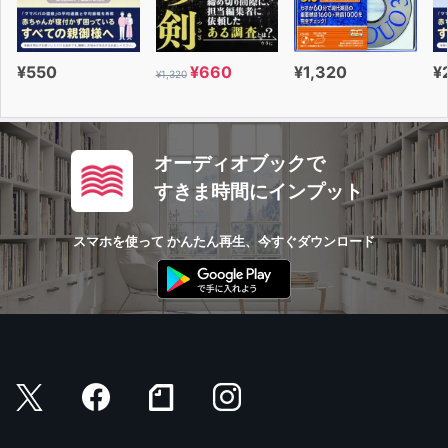
¥550
¥660
¥1,320
¥
¥1,320
オーディオブックで
すきま時間にインプット
スマホを使って かんたん再生、今すぐダウンロード