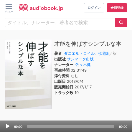
ログイン
会員登録
才能を伸ばすシンプルな本
著者
ダニエル・コイル
,
弓場隆
／訳
出版社
サンマーク出版
ナレーター
佐々木健
再生時間
02:31:49
添付資料
なし
出版日
2013/6/4
販売開始日
2017/1/17
トラック数
10
Audio
00:00
00:00
Player