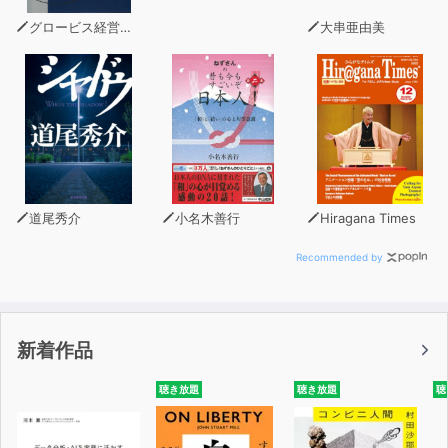
と”なのです。
グロービス経営大学院
大串亜由美
・どうやって自分と周囲の人の才能をみいだすか？
・どうやって最小の時間で最大の上達をとげるか？
・どうやって様々な戦略、方式、教師のなかから自分にも
っとも合うものを選ぶか？
本作品では、多くの「才能開発」機関のつぶさな観察から
著者が学んだ、
道尾秀介
小名木善行
Hiragana Times
才能を開発する最高の方法を伝授します。
Recommended by
娘が算数の九九を覚えるのを手伝うにはどうすればいい
か？
部下のモチベーションを高めるには？
新着作品
自分を磨く方法、そしてあなたの子どもや部下を成長させ
聴き放題
聴き放題
聴
る方法を身につけてみませんか？
多くの人が知らずに終わる「才能の伸ばし方」を知る、人