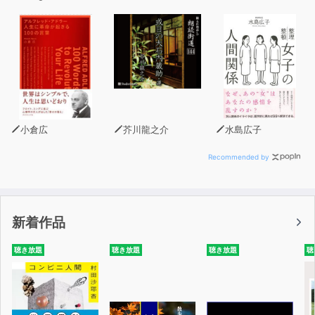
小倉広
芥川龍之介
水島広子
Recommended by
新着作品
聴き放題
聴き放題
聴き放題
聴