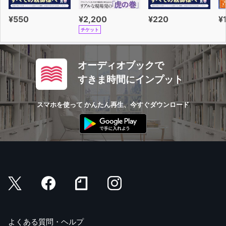
¥550
¥2,200
¥220
¥
チケット
オーディオブックで
すきま時間にインプット
スマホを使って かんたん再生、今すぐダウンロード
よくある質問・ヘルプ