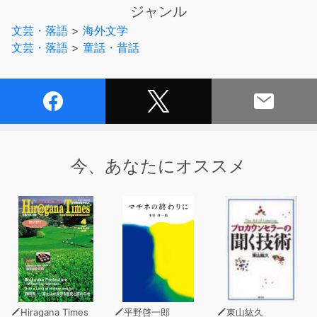
つも木こりがやって来て、いちばん大きい木を二、三本切
ジャンル
り出します。これは毎年のおきまりでした。若い小さなも
文芸・落語
>
海外文学
みの木は、切り倒されて荷車につまれ、森を出ていく他の
文芸・落語
>
童話・昔話
もみの木たちを見て不思議がります。みんな、どこへいく
んだろう…。もみの木は、じぶんも早くよその世界へ出た
がって、毎日毎日、気が気でありません。そしてある年の
クリスマスの季節、ついにこのもみの木にも切り倒される
日がやってきました。クリスマスツリーとして見事に飾り
付けられた、もみの木。しかし、やがてクリスマスも終わ
り……。「楽しめるときに、楽しんでおけばよかっ
今、あなたにオススメ
た…」、もみの木のため息が聞こえてきます。ちょっぴり
せつなく、心にしみる「もみの木」のお話をオーディオブ
ックで味わってください。
本作品は発表時の未熟な時代背景から、今日の社会では一
般的でなく、不適切と思われる表現が含まれている箇所が
ございます。
しかし作品のオリジナル性を最大限に尊重し、なるべく当
時のまま忠実に再現することを優先いたしました。
Hiragana Times
平野啓一郎
東山紘久