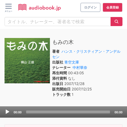
ログイン
会員登録
もみの木
著者
ハンス・クリスティアン・アンデル
セン
出版社
青空文庫
ナレーター
中村華奈
再生時間
00:43:05
添付資料
なし
出版日
2007/12/28
販売開始日
2007/12/25
トラック数
1
Audio
00:00
00:00
Player