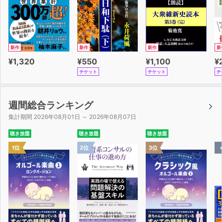
新作
新作
新作
新
¥1,320
¥550
¥1,100
¥
チケット
チケット
チ
週間総合ランキング
集計期間 2026年08月01日 ～ 2026年08月07日
聴き放題
聴き放題
聴き放題
1位
2位
3位