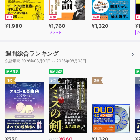
新作
新作
新作
新
¥1,980
¥1,760
¥1,320
¥
チケット
チ
週間総合ランキング
集計期間 2026年08月02日 ～ 2026年08月08日
聴き放題
聴き放題
聴
1位
2位
3位
¥550
¥660
¥1,320
¥
¥1,320