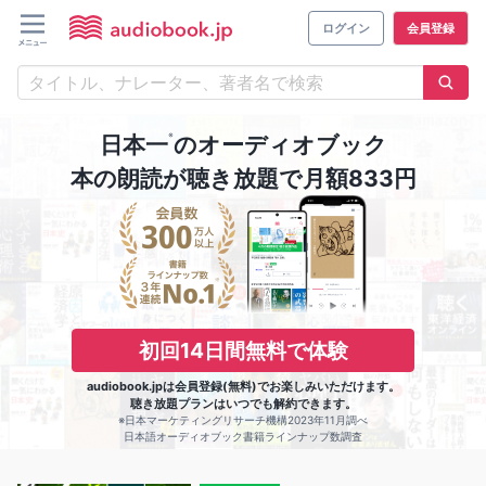
ログイン
会員登録
※
日本一
のオーディオブック
本の朗読が聴き放題で月額833円
初回14日間無料で体験
audiobook.jpは会員登録(無料)でお楽しみいただけます。
聴き放題プランはいつでも解約できます。
※日本マーケティングリサーチ機構2023年11月調べ
日本語オーディオブック書籍ラインナップ数調査