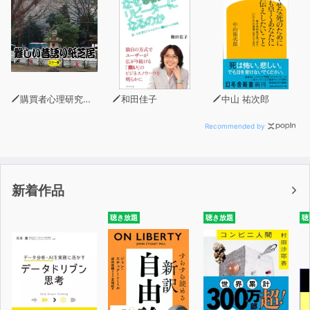
購買者心理研究所 株式会社モデンナ 顧問 青木幹和
和田佳子
中山 祐次郎
Recommended by
新着作品
聴き放題
聴き放題
聴