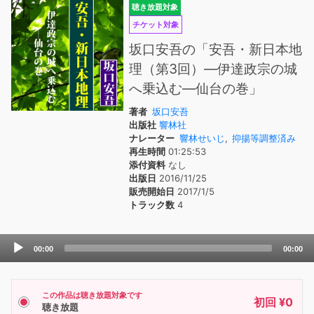
聴き放題対象
チケット対象
坂口安吾の「安吾・新日本地
理（第3回）―伊達政宗の城
へ乗込む―仙台の巻」
著者
坂口安吾
出版社
響林社
ナレーター
響林せいじ
,
抑揚等調整済み
再生時間
01:25:53
添付資料
なし
出版日
2016/11/25
販売開始日
2017/1/5
トラック数
4
Audio
00:00
00:00
Player
この作品は聴き放題対象です
初回 ¥0
聴き放題