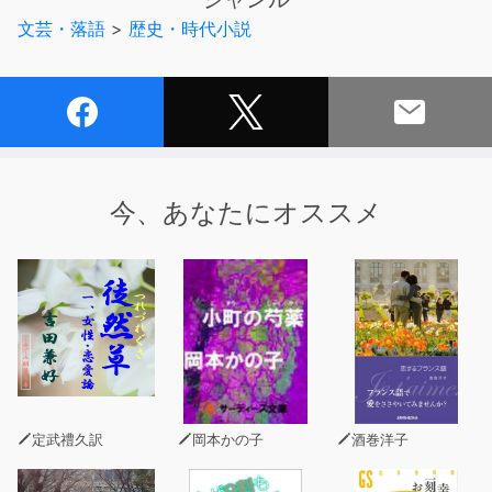
文芸・落語
>
歴史・時代小説
今、あなたにオススメ
定武禮久訳
岡本かの子
酒巻洋子