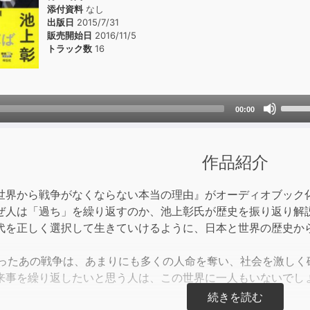
添付資料
なし
出版日
2015/7/31
販売開始日
2016/11/5
トラック数
16
Use
00:00
Up/D
Arrow
keys
作品紹介
to
incre
世界から戦争がなくならない本当の理由』がオーディオブック
or
ぜ人は「過ち」を繰り返すのか、池上彰氏が歴史を振り返り解
decre
代を正しく選択して生きていけるように、日本と世界の歴史か
volum
わったあの戦争は、あまりにも多くの人命を奪い、社会を激しく
来事を繰り返したいと思う人は、この世界に一人もいないでし