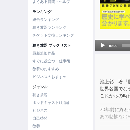
よくある質問・ヘルプ
ランキング
総合ランキング
聴き放題ランキング
チケット交換ランキング
Audio
聴き放題 ブックリスト
00:00
Player
最新追加作品
すぐに役立つ！仕事術
教養のおすすめ
ビジネスのおすすめ
池上彰 著『
ジャンル
世界各国でな
聴き放題
これからの時
ポッドキャスト(月額)
70年前に終
ビジネス
あの悲惨な出
自己啓発
教養