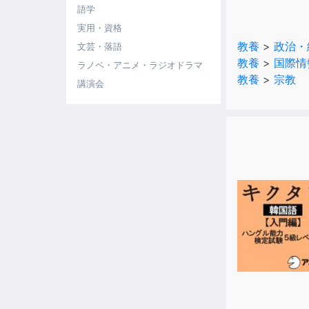
そこで必要な
語学
戦争の教訓を
実用・資格
本作品では、
教養
>
政治・
文芸・落語
教養
>
国際情
ラノベ・アニメ・ラジオドラマ
戦後70年の
教養
>
宗教
多くの人は当
講演会
これらの書物
ですが、戦争
・なぜ戦争が
・なぜ戦争を
・戦争からど
これらをきち
人間はなんと
戦争と戦後の
そして、戦後