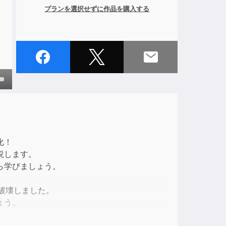
プランを選択せずに作品を購入する
own
ase
化！
説します。
ase
ら学びましょう。
e.
破壊しました。
ょう。