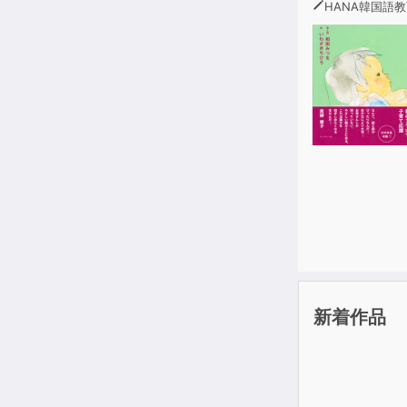
池上彰氏がわ
HANA韓国語教育研
新着作品