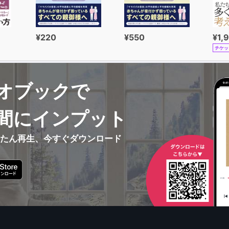
¥220
¥550
¥1,
チケッ
オブックで
間にインプット
んたん再生、今すぐダウンロード