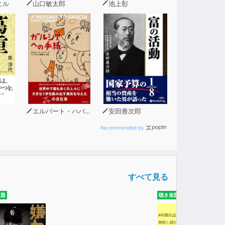
ませんか？
ヒル
山口敏太郎
池上彰
エルバート・ハバード
安田善次郎
Recommended by
すべて見る
放題
聴き放題