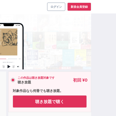
ログイン
新規会員登録
この作品は聴き放題対象です
初回 ¥0
聴き放題
対象作品なら何冊でも聴き放題。
聴き放題で聴く