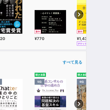
新作
新作
320
¥770
¥1,430
チケット
すべて見る
聴き放題
聴き放題
5位
6位