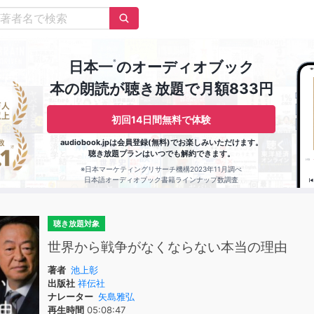
※
日本一
のオーディオブック
本の朗読が聴き放題で月額833円
初回14日間無料で体験
audiobook.jpは会員登録(無料)でお楽しみいただけます。
聴き放題プランはいつでも解約できます。
※日本マーケティングリサーチ機構2023年11月調べ
日本語オーディオブック書籍ラインナップ数調査
聴き放題対象
世界から戦争がなくならない本当の理由
著者
池上彰
出版社
祥伝社
ナレーター
矢島雅弘
再生時間
05:08:47