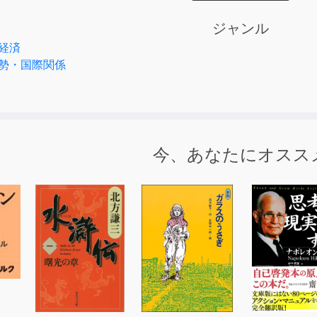
のは、しっかりと過去から学び、反省をして、現在と未来に活
将来に活かすには、歴史に学ぶしかありません。
ジャンル
戦後70年間の日本と世界を振り返ることで、そのヒントを提示
経済
勢・国際関係
いま、戦争当事者から直接話を聞くことができる機会は減ってお
事者の体験記や聞き書きを基にした書籍で戦争に触れることに
を読むと、戦争がいかに悲惨なものであるかを知ることになり
を二度と起こさないようにするためには、それだけでは不十分
今、あなたにオスス
起きたのか。
途中でやめることができなかったのか。
んな教訓を得たのか。
んと受け止め、分析することが必要です。
愚かな存在であることか。現代史を振り返ることで、冷酷な現
歴史から、私たちは何を学ぶことができるのか、
が「戦前」へと転化することがないようにするためには、どう