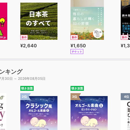
新作
新作
新作
¥2,640
¥1,650
¥1,
チケット
ンキング
7月30日 ～ 2026年08月05日
聴き放題
聴き放題
2位
3位
4位