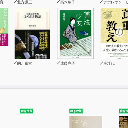
かりやすく解説する本作品をきっかけに、じっくりと考えてみ
究会
北方謙三
高木敏子
ナポレオン・
的川泰宣
遠藤寛子
車浮代
聴き放題
聴き放題
聴き