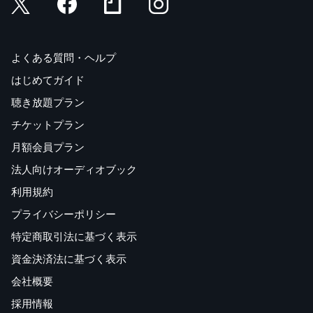
よくある質問・ヘルプ
はじめてガイド
聴き放題プラン
チケットプラン
月額会員プラン
法人向けオーディオブック
利用規約
プライバシーポリシー
特定商取引法に基づく表示
資金決済法に基づく表示
会社概要
採用情報