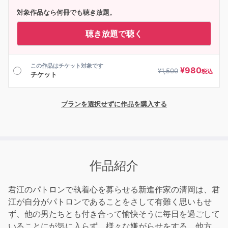
対象作品なら何冊でも聴き放題。
聴き放題で聴く
この作品はチケット対象です
¥
980
¥
1,500
税込
チケット
プランを選択せずに作品を購入する
作品紹介
君江のパトロンで執着心を募らせる新進作家の清岡は、君
江が自分がパトロンであることをさして有難く思いもせ
ず、他の男たちとも付き合って愉快そうに毎日を過ごして
いることにが気に入らず、様々な嫌がらせをする。他方、