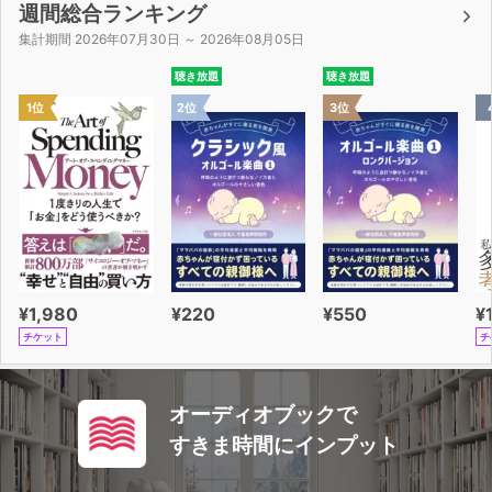
週間総合ランキング
集計期間 2026年07月30日 ～ 2026年08月05日
聴き放題
聴き放題
1位
2位
3位
¥1,980
¥220
¥550
¥
チケット
チ
オーディオブックで
すきま時間にインプット