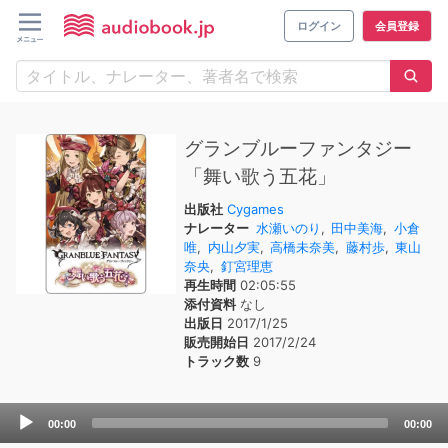
ログイン
会員登録
グランブルーファンタジー
「舞い歌う五花」
出版社
Cygames
ナレーター
水瀬いのり
,
田中美海
,
小倉
唯
,
内山夕実
,
高橋未奈美
,
藤村歩
,
東山
奈央
,
釘宮理恵
再生時間
02:05:55
添付資料
なし
出版日
2017/1/25
販売開始日
2017/2/24
トラック数
9
Audio
00:00
00:00
Player