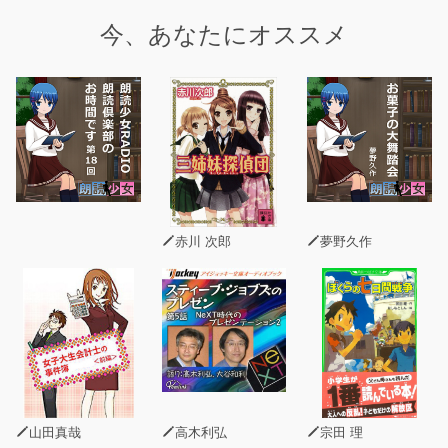
“ティクニウトリ・ショロトル”――
今、あなたにオススメ
今宵も古の呪文が開幕を告げる。
５つの可憐な輝きが、祭壇を、島を、そして人々の心を鮮
やかに照らす…！
新録ドラマ『祭壇の外で』も収録。休日の巫女達に訪れた
奇妙な事件とは…？
キャスト一覧
ディアンサ …水瀬いのり
赤川 次郎
夢野久作
リナリア …田中美海
ハリエ …小倉唯
カンナ …内山夕実
ジオラ …高橋未奈美
祭司 …藤村歩
ルリア …東山奈央
ビィ …釘宮理恵
山田真哉
高木利弘
宗田 理