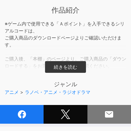
作品紹介
※ゲーム内で使用できる「Ａポイント」を入手できるシリ
アルコードは、
ご購入商品のダウンロードページよりご確認いただけま
す。
ご購入後、「本棚」のページより、ご購入商品の「ダウン
ロードする」をお選びいただき、ご確認ください。
ショチトル島――
ジャンル
古き時代より、五人の巫女の力が繁栄と平和をもたらした
アニメ
>
ラノベ・アニメ・ラジオドラマ
場所。
神秘の力を持つ少女達は、信奉者の振るう灯を受け
輝き纏い舞い歌う。
巨石の祭壇に五輪の花が咲いた時、