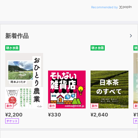
Recommended by
新着作品
聴き放題
聴き放題
聴
新作
新作
新作
新
¥2,200
¥330
¥2,640
¥
チケット
チ