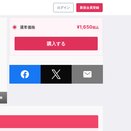
ログイン
新規会員登録
¥
1,650
通常価格
税込
購入する
own
ase