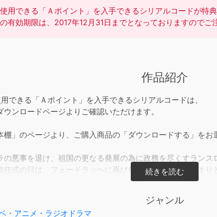
使用できる「Ａポイント」を入手できるシリアルコードが特典
or
の有効期限は、2017年12月31日までとなっておりますのでご
decre
volum
作品紹介
使用できる「Ａポイント」を入手できるシリアルコードは、
ダウンロードページよりご確認いただけます。
本棚」のページより、ご購入商品の「ダウンロードする」をお
ラの悪事を退け、祖国の更なる発展の為に政務を尽くすランス
叙任式の日は、フェードラッヘに再び脅威が襲う悪夢の始まり
騎士団の副団長であったパーシヴァルと共にフェードラッヘへ
ジャンル
ベ・アニメ・ラジオドラマ
き戦友・ヴェインと再会を果たした彼らは、共に王都へと急ぐ