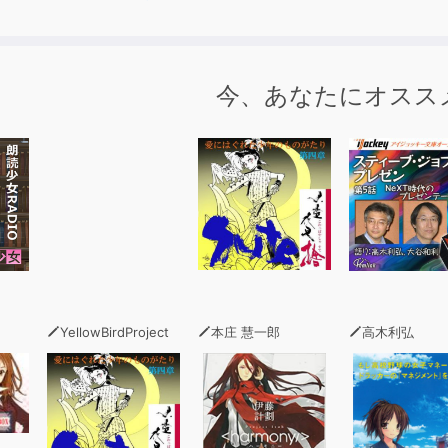
らを待ち受ける試練とは……
為、忠義に厚き四騎士が再び集う！
今、あなたにオスス
祝宴の終わりに』も収録されている、ファン待望の物語。
…… 小野友樹
 江口拓也
…… 逢坂良太
ト …… 井上和彦
東山奈央
宮理恵
… 楠見尚己
 藤村歩
YellowBirdProject
本庄 慧一郎
高木利弘
皆川純子