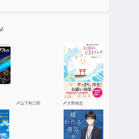
メ
山下利三郎
大野靖志