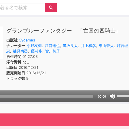
グランブルーファンタジー 「亡国の四騎士」
出版社
Cygames
ナレーター
小野友樹
,
江口拓也
,
逢坂良太
,
井上和彦
,
東山奈央
,
釘宮理
恵
,
楠見尚己
,
藤村歩
,
皆川純子
再生時間
01:27:08
添付資料
なし
出版日
2016/12/21
販売開始日
2016/12/21
トラック数
9
Use
00:00
Up/D
Arrow
keys
to
incre