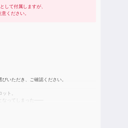
として付属しますが、
注意ください。
ase
e.
選びいただき、ご確認ください。
ロット。
となってしまった――
と向かうルリア達一行。
。