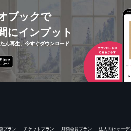
オブックで
間にインプット
んたん再生、今すぐダウンロード
題プラン
チケットプラン
月額会員プラン
法人向けオーデ