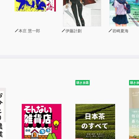
本庄 慧一郎
伊藤計劃
岩崎夏海
聴き放題
聴き