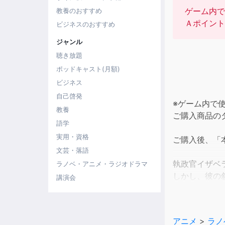
ゲーム内で
教養のおすすめ
Ａポイント
ビジネスのおすすめ
ジャンル
聴き放題
ポッドキャスト(月額)
ビジネス
自己啓発
※ゲーム内で
教養
ご購入商品の
語学
実用・資格
ご購入後、「
文芸・落語
執政官イザベ
ラノベ・アニメ・ラジオドラマ
しかし、彼の
講演会
一方、元黒竜
アニメ
>
ラノ
道中、懐かし