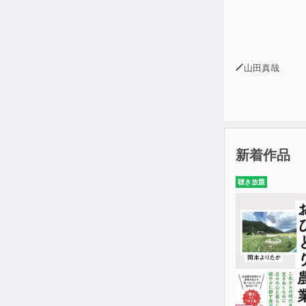
山田真哉
新着作品
聴き放題