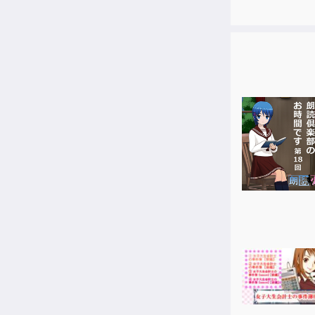
果たして、彼
国の為、友の
新録ドラマ『
【出演】
ランスロット 
ヴェイン ……
パーシヴァル 
ジークフリー
ルリア …… 
ビィ …… 釘
カール国王…
イザベラ……
ガレス…… 