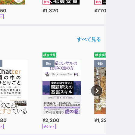
新作
新作
650
¥1,320
¥770
ト
すべて見る
聴き放題
聴き放題
5位
6位
980
¥2,200
¥1,320
ト
チケット