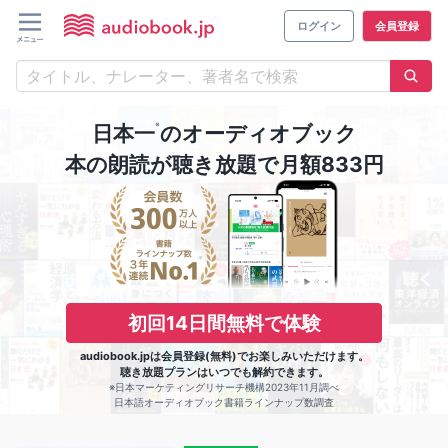
ログイン
会員登録
※
日本一
のオーディオブック
本の朗読が聴き放題で月額833円
初回14日間無料で体験
audiobook.jpは会員登録(無料)でお楽しみいただけます。
聴き放題プランはいつでも解約できます。
※日本マーケティングリサーチ機構2023年11月調べ
日本語オーディオブック書籍ラインナップ数調査