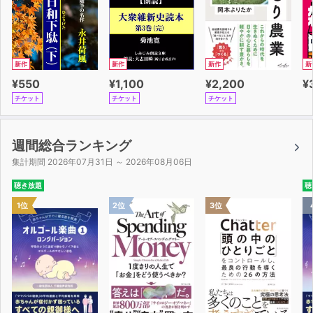
新作
新作
新作
新
¥550
¥1,100
¥2,200
¥
チケット
チケット
チケット
週間総合ランキング
集計期間 2026年07月31日 ～ 2026年08月06日
聴き放題
聴
1位
2位
3位