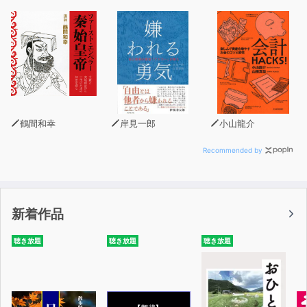
鶴間和幸
岸見一郎
小山龍介
Recommended by
新着作品
聴き放題
聴き放題
聴き放題