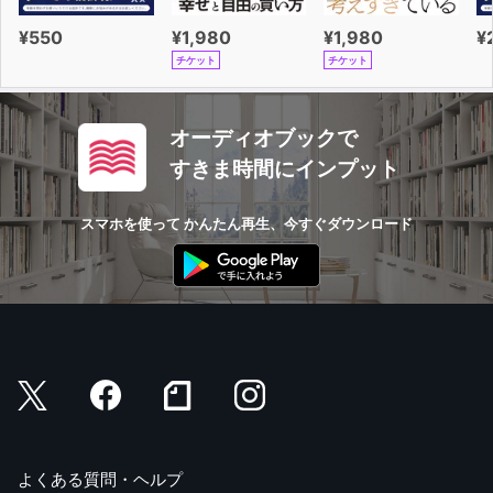
¥550
¥1,980
¥1,980
¥
チケット
チケット
オーディオブックで
すきま時間にインプット
スマホを使って かんたん再生、今すぐダウンロード
よくある質問・ヘルプ