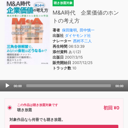
聴き放題対象
M&A時代 企業価値のホン
トの考え方
著者
保田隆明
,
田中慎一
出版社
ダイヤモンド社
ナレーター
西村不二人
再生時間
06:53:39
添付資料
あり(2)
出版日
2007/3/15
販売開始日
2007/12/25
トラック数
10
Audio
00:00
00:00
Player
この作品は聴き放題対象です
初回 ¥0
聴き放題
対象作品なら何冊でも聴き放題。