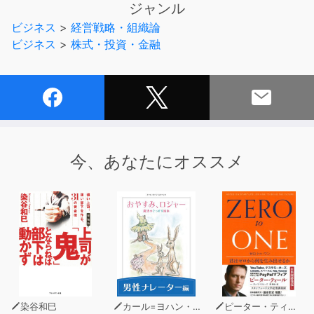
ジャンル
これからの時代は株式市場と向き合っていかなければなり
ビジネス
>
経営戦略・組織論
ません。
ビジネス
>
株式・投資・金融
M&Aが次々に進み、変動していく社会の中で、企業はそ
れに対応していかなくてはなりません。
しかし実際には、まだまだよくわからないという方も多い
のではないでしょうか?
投資家が評価するM&Aと資金調達とは? 経営者と株主、取
今、あなたにオススメ
締役の関係は? など・・・
経済に関する疑問に、投資銀行出身の現場を知る著者が丁
寧に答えてくれます。
染谷和巳
カール=ヨハン・エリーン
ピーター・ティール