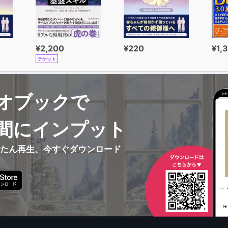
¥2,200
¥220
¥1,
チケット
オブックで
間にインプット
んたん再生、今すぐダウンロード