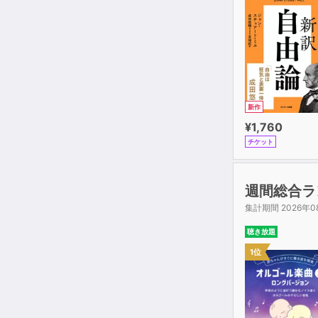
新作
¥1,760
チケット
週間総合ラ
集計期間 2026年0
聴き放題
1位