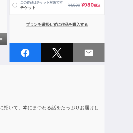
この作品はチケット対象です
¥
980
¥
1,500
税込
チケット
プランを選択せずに作品を購入する
own
ase
ase
e.
トに招いて、本にまつわる話をたっぷりお届けし