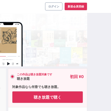
ログイン
新規会員登録
この作品は聴き放題対象です
初回 ¥0
聴き放題
架
対象作品なら何冊でも聴き放題。
聴き放題で聴く