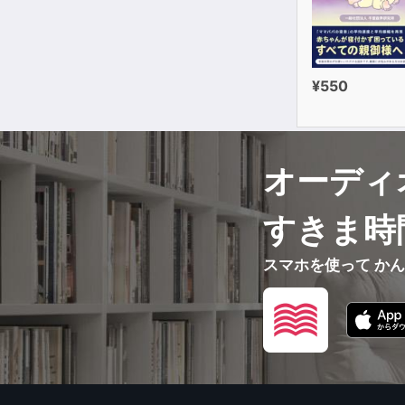
¥550
オーディ
すきま時
スマホを使って か