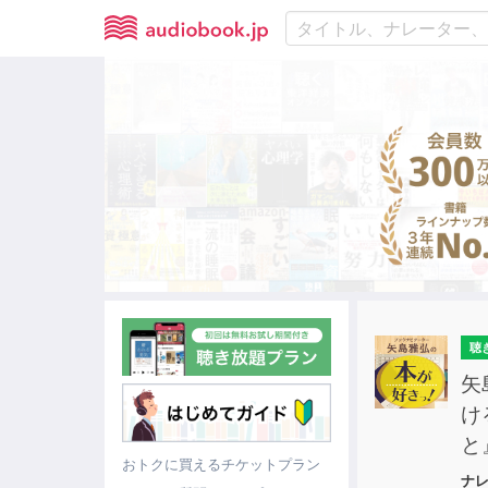
聴
矢
け
と
おトクに買えるチケットプラン
ナ