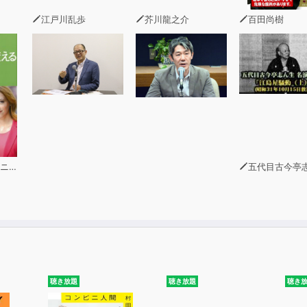
江戸川乱歩
芥川龍之介
百田尚樹
ガル
五代目古今亭
聴き放題
聴き放題
聴き