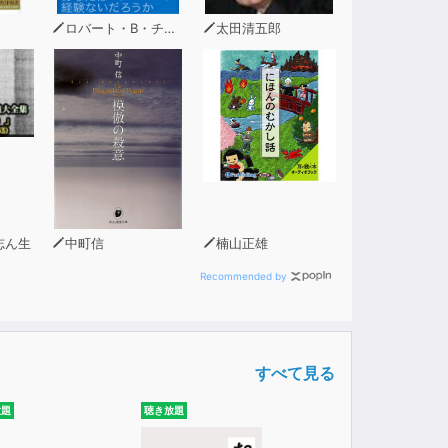
ロバート・B・チャルディーニ
太田清五郎
志ん生
中町信
楠山正雄
Recommended by
すべて見る
放題
聴き放題