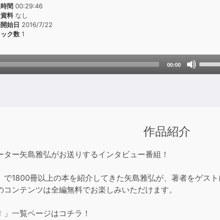
生時間
00:29:46
付資料
なし
売開始日
2016/7/22
ラック数
1
Use
00:00
Up/D
Arrow
keys
to
incre
作品紹介
or
decre
ーター矢島雅弘がお送りするインタビュー番組！
volum
」で1800冊以上の本を紹介してきた矢島雅弘が、著者をゲス
のコンテンツは全編無料でお楽しみいただけます。
！」一覧ページはコチラ！