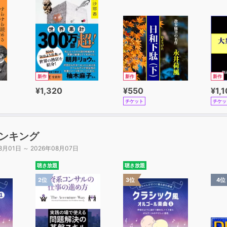
新作
新作
新作
¥1,320
¥550
¥1,
チケット
チケッ
ンキング
8月01日 ～ 2026年08月07日
聴き放題
聴き放題
2位
3位
4位