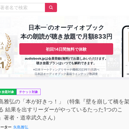
※
日本一
のオーディオブック
本の朗読が聴き放題で月額833円
初回14日間無料で体験
audiobook.jpは会員登録(無料)でお楽しみいただけます。
聴き放題プランはいつでも解約できます。
※日本マーケティングリサーチ機構2023年11月調べ
日本語オーディオブック書籍ラインナップ数調査
き放題対象
チケット対象
島雅弘の「本が好きっ！」（特集『壁を崩して橋を
る 結果を出すリーダーがやっているたった1つのこ
』著者・道幸武久さん）
レーター
矢島雅弘