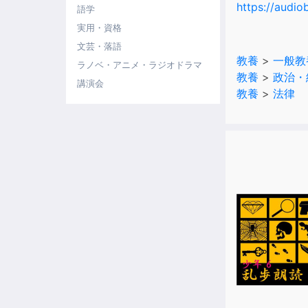
https://au
語学
実用・資格
文芸・落語
教養
>
一般教
ラノベ・アニメ・ラジオドラマ
教養
>
政治・
講演会
教養
>
法律