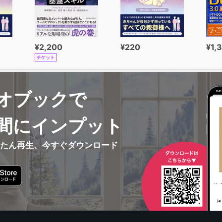
¥2,200
¥220
¥1,
チケット
オブックで
間にインプット
んたん再生、今すぐダウンロード