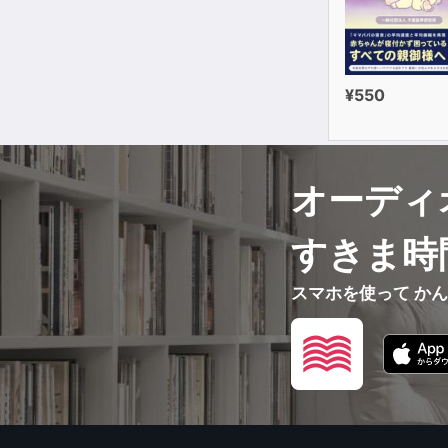
¥550
オーディ
すきま時
スマホを使って か