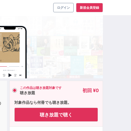
ログイン
新規会員登録
この作品は聴き放題対象です
初回 ¥0
聴き放題
の
対象作品なら何冊でも聴き放題。
聴き放題で聴く