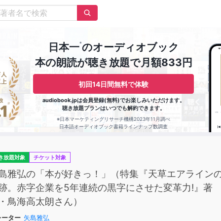
※
日本一
のオーディオブック
本の朗読が聴き放題で月額833円
初回14日間無料で体験
audiobook.jpは会員登録(無料)でお楽しみいただけます。
聴き放題プランはいつでも解約できます。
※日本マーケティングリサーチ機構2023年11月調べ
日本語オーディオブック書籍ラインナップ数調査
き放題対象
チケット対象
島雅弘の「本が好きっ！」（特集『天草エアライン
跡。赤字企業を5年連続の黒字にさせた変革力!』著
・鳥海高太朗さん）
レーター
矢島雅弘