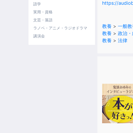
https://au
語学
実用・資格
文芸・落語
教養
>
一般教
ラノベ・アニメ・ラジオドラマ
教養
>
政治・
講演会
教養
>
法律