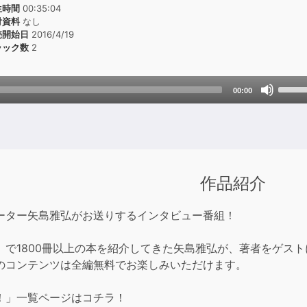
生時間
00:35:04
付資料
なし
売開始日
2016/4/19
ラック数
2
Use
00:00
Up/D
Arrow
keys
to
incre
作品紹介
or
decre
ーター矢島雅弘がお送りするインタビュー番組！
volum
」で1800冊以上の本を紹介してきた矢島雅弘が、著者をゲス
のコンテンツは全編無料でお楽しみいただけます。
！」一覧ページはコチラ！