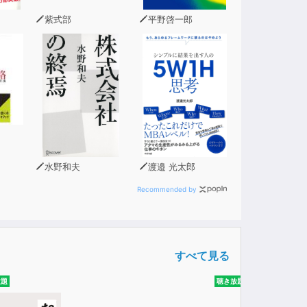
紫式部
平野啓一郎
水野和夫
渡邉 光太郎
Recommended by
すべて見る
放題
聴き放題