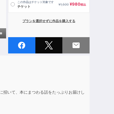
この作品はチケット対象です
¥
980
¥
1,500
税込
チケット
プランを選択せずに作品を購入する
own
ase
ase
e.
トに招いて、本にまつわる話をたっぷりお届けし