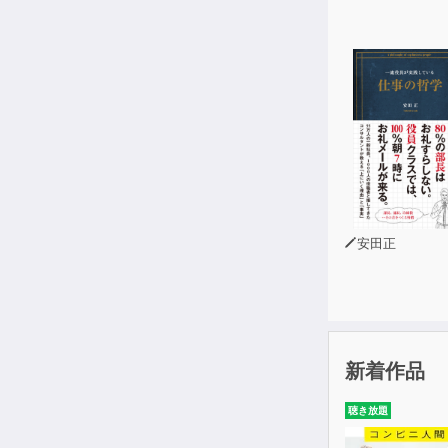
安田正
新着作品
聴き放題