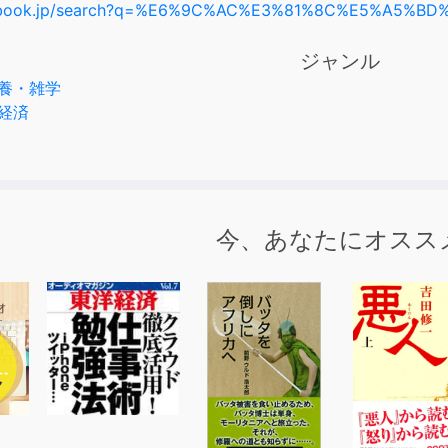
diobook.jp/search?q=%E6%9C%AC%E3%81%8C%E5%A5%B
ジャンル
養・雑学
経済
今、あなたにオスス