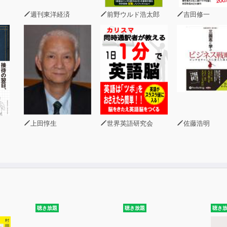
週刊東洋経済
前野ウルド浩太郎
吉田修一
上田惇生
世界英語研究会
佐藤浩明
聴き放題
聴き放題
聴き