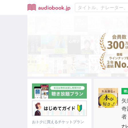
聴
矢
奇
者
おトクに買えるチケットプラン
ナ