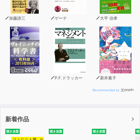
カラダのコンディションがよくなれば、自然と仕事のパフ
ォーマンスも上がります。
体重を落とすだけでなくコンディションを整える方法だか
加藤諦三
ゲーテ
大平 信孝
らこそ、「一度痩せたら二度と太ることはない」のです。
しかも本作品で紹介されている方法では、特別なトレーニ
ングやカロリー計算や食事制限は行いません。
本作で紹介されているのと同じプログラムを実践した多く
の人から
上野氏のもとに「人生が劇的に変わった」とメールが届い
P.F.ドラッカー
新井素子
ているほど、
根本的にカラダの状態を改善する方法なのです。
Recommended by
何事もカラダが資本。そして、調子を整えるには方法があ
り、それを身につければあなたにも実践できます。
新着作品
本作のプログラムで体質を改善して人生や仕事を飛躍的に
前進させてみませんか？
聴き放題
聴き放題
聴き放題
聴