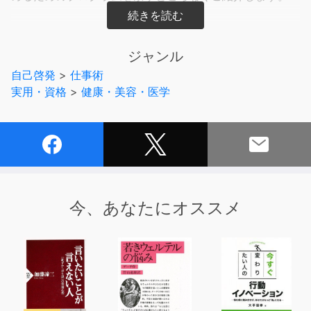
「頭が重くてぼんやり。眠くて仕方がない」
「このごろ、なんとなく体調が悪い」
ジャンル
「がんばってダイエットして痩せたのにリバウンドしてい
自己啓発
>
仕事術
る」
実用・資格
>
健康・美容・医学
あなたには、こんな経験はありませんか？
共通するのはカラダが本来のあるべき姿ではないというこ
と。
毎日の生活で無理をしていたり、体重を減らすことを重視
し過ぎたダイエット法を試していたりするせいで、
今、あなたにオススメ
カラダが本来の力を発揮できない状態になっているので
す。
本作品ではカラダのコンディションを整え、あるべき姿に
戻すための方法をご紹介します。