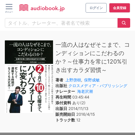
ログイン
会員登録
一流の人はなぜそこまで、コ
ンディションにこだわるの
か？～仕事力を常に120%引
き出すカラダ習慣～
著者
上野啓樹
,
俣野成敏
出版社
クロスメディア・パブリッシング
ナレーター
海老沢潮
再生時間
03:45:44
添付資料
あり(2)
出版日
2014/11/13
販売開始日
2016/4/15
トラック数
12