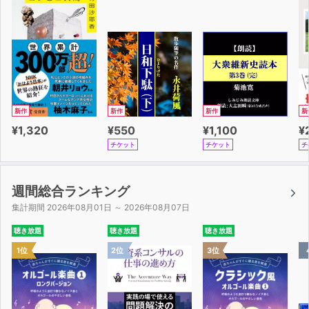
新作
新作
新作
新
¥1,320
¥550
¥1,100
¥
チケット
チケット
チ
週間総合ランキング
集計期間 2026年08月01日 ～ 2026年08月07日
聴き放題
聴き放題
聴き放題
1位
2位
3位