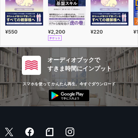
¥550
¥2,200
¥220
¥
チケット
オーディオブックで
すきま時間にインプット
スマホを使って かんたん再生、今すぐダウンロード