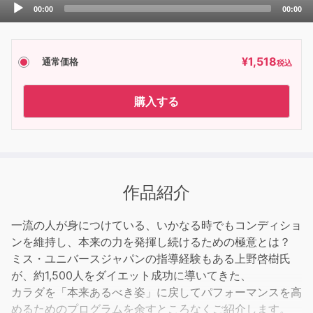
Audio
00:00
00:00
Player
¥
1,518
通常価格
税込
購入する
作品紹介
一流の人が身につけている、いかなる時でもコンディショ
ンを維持し、本来の力を発揮し続けるための極意とは？
ミス・ユニバースジャパンの指導経験もある上野啓樹氏
が、約1,500人をダイエット成功に導いてきた、
カラダを「本来あるべき姿」に戻してパフォーマンスを高
めるためのプログラムを余すところなくご紹介します。