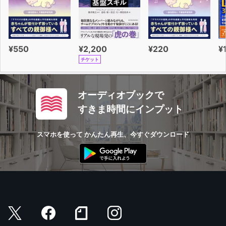
¥550
¥2,200
¥220
¥
チケット
オーディオブックで
すきま時間にインプット
スマホを使って かんたん再生、今すぐダウンロード