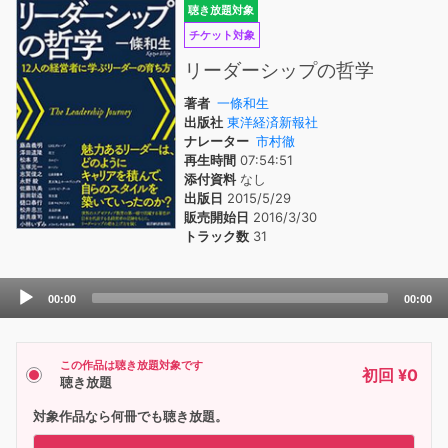
聴き放題対象
チケット対象
リーダーシップの哲学
著者
一條和生
出版社
東洋経済新報社
ナレーター
市村徹
再生時間
07:54:51
添付資料
なし
出版日
2015/5/29
販売開始日
2016/3/30
トラック数
31
Audio
00:00
00:00
Player
この作品は聴き放題対象です
初回 ¥0
聴き放題
対象作品なら何冊でも聴き放題。