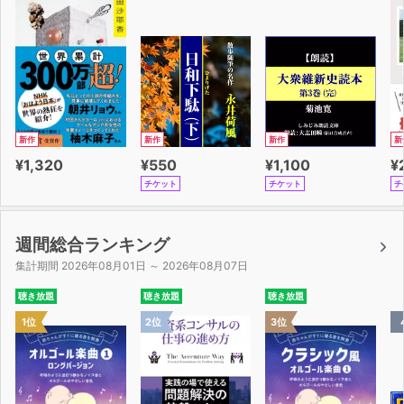
新作
新作
新作
新
¥1,320
¥550
¥1,100
¥
チケット
チケット
チ
週間総合ランキング
集計期間 2026年08月01日 ～ 2026年08月07日
聴き放題
聴き放題
聴き放題
1位
2位
3位