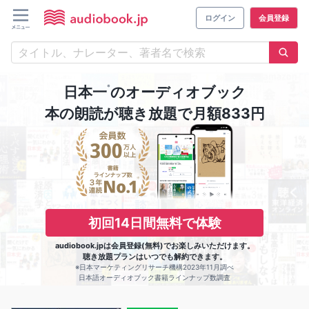
ログイン
会員登録
※
日本一
のオーディオブック
本の朗読が聴き放題で月額833円
初回14日間無料で体験
audiobook.jpは会員登録(無料)でお楽しみいただけます。
聴き放題プランはいつでも解約できます。
※日本マーケティングリサーチ機構2023年11月調べ
日本語オーディオブック書籍ラインナップ数調査