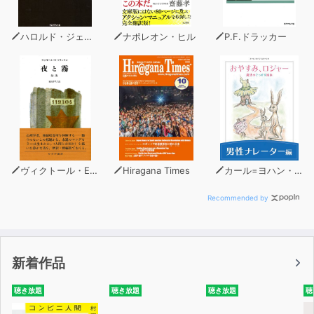
なぜこの経営者はこのような信念を持つに至ったのか。
ハロルド・ジェニーン（著）
ナポレオン・ヒル
P.F.ドラッカー
どんな出来事が、その人の人生を変え、新しいスタイルの
確立につながっていったのか。
本作品では、12人が新卒社員からビジネスリーダーとし
て自らを磨いてきたその道筋が、本人の口から語られま
す。
どの方のインタビューもそれだけで一冊にできるほど、何
冊の本にも匹敵する内容がこの一作に凝縮されています。
ヴィクトール・E・フランクル
Hiragana Times
カール=ヨハン・エリーン
異なるリーダーシップの在り方を確立し活躍している12
Recommended by
人の物語を紐解く中で、
あなた自身のリーダーとしての在り方を考え、自分を磨い
ていくための指針が見えてくることでしょう。
新着作品
聴き放題
聴き放題
聴き放題
聴