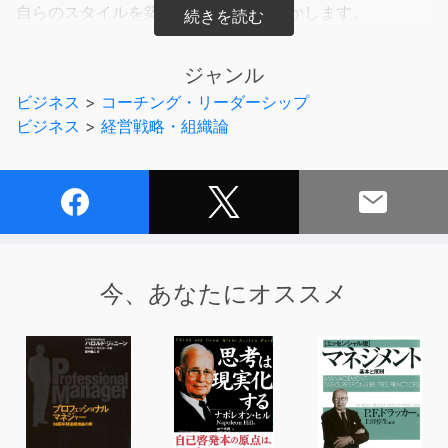
自らのスタイルを築くまでの秘話を明かします。
あなた自身のリーダーシップを形作るうえで大いに参考と
なる、12人の人生の物語がつまった一冊です。
ジャンル
ビジネス
>
コーチング・リーダーシップ
本作品に登場するリーダーは12人。
ビジネス
>
経営戦略・組織論
積極的なM&Aを通じて世界的な住宅設備メーカーとなり
つつあるLIXILの藤森社長、
JTが世界的なたばこ企業になるための先鞭をつけた初貝
社長など、いずれも世界屈指の経営者です。
華々しい経歴に思われる彼らも、順風満帆に現在の地位を
築いたわけではありませんでした。
今、あなたにオススメ
程度の違いこそあれ、その誰もが計画通りにいかない苦難
に直面し、その中で希望を持ち続け乗り越えてきたので
す。
本作品では、これまであまり語られることのなかった、経
営者として現職に就くまでに重ねてきた道筋とともに、
12人のリーダーとしての信念や哲学が語られています。