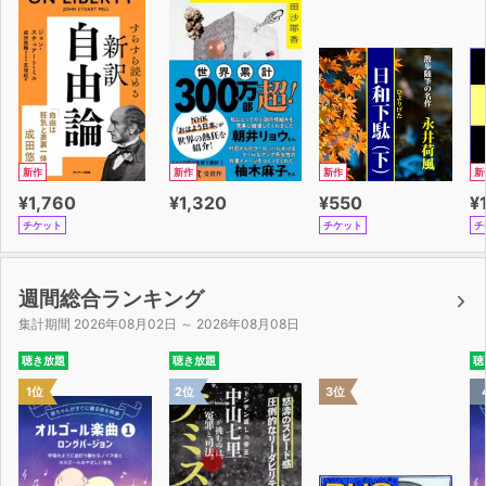
新作
新作
新作
新
¥1,760
¥1,320
¥550
¥
チケット
チケット
チ
週間総合ランキング
集計期間 2026年08月02日 ～ 2026年08月08日
聴き放題
聴き放題
聴
1位
2位
3位