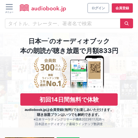
ログイン
会員登録
※
日本一
のオーディオブック
本の朗読が聴き放題で月額833円
初回14日間無料で体験
audiobook.jpは会員登録(無料)でお楽しみいただけます。
聴き放題プランはいつでも解約できます。
※日本マーケティングリサーチ機構2023年11月調べ
日本語オーディオブック書籍ラインナップ数調査