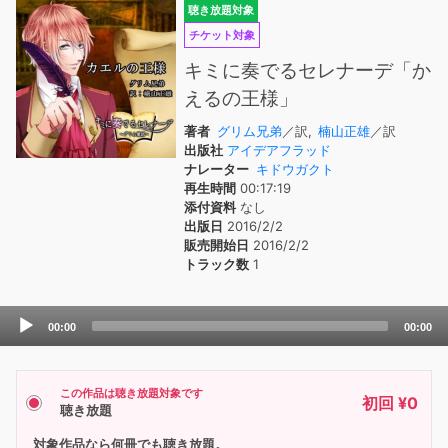
聴き放題対象
チケット対象
キミに奏でるセレナーデ「か
えるの王様」
著者
グリム兄弟
／訳,
楠山正雄
／訳
出版社
アイデアフラッド
ナレーター
キドウガクト
再生時間
00:17:19
添付資料
なし
出版日
2016/2/2
販売開始日
2016/2/2
トラック数
1
Audio
00:00
00:00
Player
この作品は聴き放題対象です
初回 ¥0
聴き放題
対象作品なら何冊でも聴き放題。