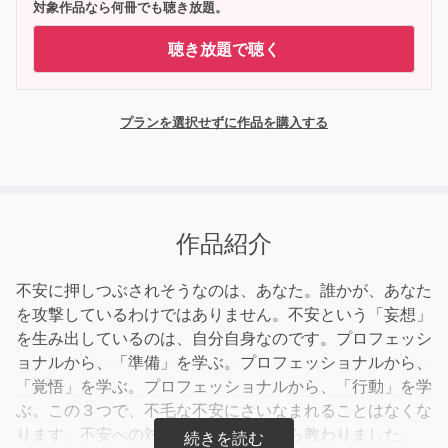
対象作品なら何冊でも聴き放題。
聴き放題で聴く
プランを選択せずに作品を購入する
作品紹介
不安に押しつぶされそうなのは、あなた。誰かが、あなた
を攻撃しているわけではありません。不安という「妄想」
を生み出しているのは、自分自身なのです。プロフェッシ
ョナルから、「準備」を学ぶ。プロフェッショナルから、
「覚悟」を学ぶ。プロフェッショナルから、「行動」を学
ぶ。この３つで、不毛な不安にさいなまれることはなくな
ります。不安への対処法、中谷さんから教わりました。