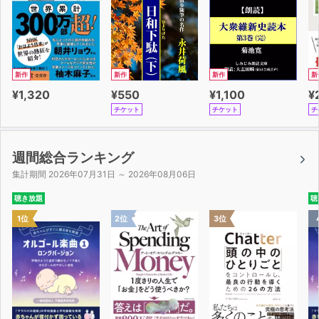
新作
新作
新作
新
¥1,320
¥550
¥1,100
¥
チケット
チケット
チ
週間総合ランキング
集計期間 2026年07月31日 ～ 2026年08月06日
聴き放題
聴
1位
2位
3位