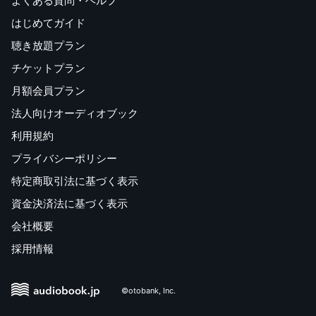
よくある質問・ヘルプ
はじめてガイド
聴き放題プラン
チケットプラン
月額会員プラン
法人向けオーディオブック
利用規約
プライバシーポリシー
特定商取引法に基づく表示
資金決済法に基づく表示
会社概要
採用情報
©otobank, Inc.