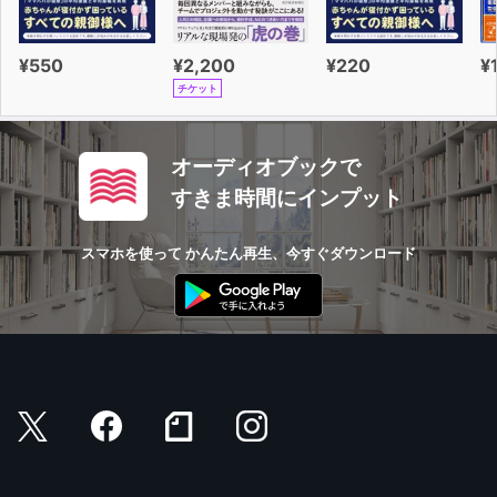
¥550
¥2,200
¥220
¥
チケット
オーディオブックで
すきま時間にインプット
スマホを使って かんたん再生、今すぐダウンロード