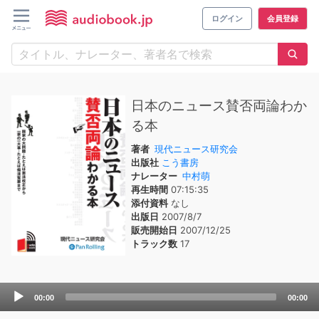
ログイン
会員登録
日本のニュース賛否両論わか
る本
著者
現代ニュース研究会
出版社
こう書房
ナレーター
中村萌
再生時間
07:15:35
添付資料
なし
出版日
2007/8/7
販売開始日
2007/12/25
トラック数
17
Audio
00:00
00:00
Player