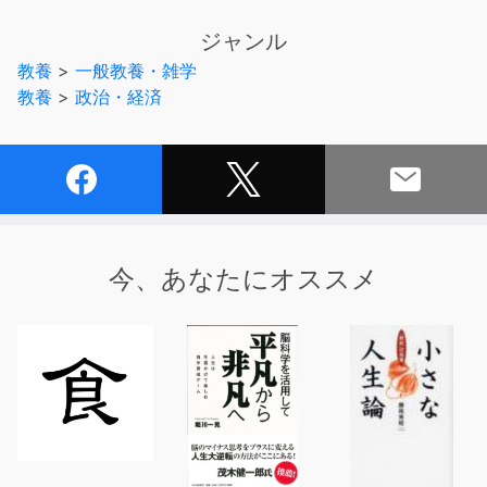
日本を騒がせているさまざまなニュースをわかりやすく解
ジャンル
説している。日本の“いま”と“これから”を理解する一助と
教養
>
一般教養・雑学
なれば幸いである。 ※本商品は「日本のニュース賛否両
教養
>
政治・経済
論わかる本」(こう書房刊 現代ニュース研究会[著]
ISBN:978-4-7696-0942-1 224頁 1,470円(税込))をオ
ーディオ化したものです。 (C)gendai news kenkyukai
2007
今、あなたにオススメ