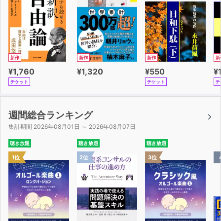
新作
新作
新作
新
¥1,760
¥1,320
¥550
¥
チケット
チケット
チ
週間総合ランキング
集計期間 2026年08月01日 ～ 2026年08月07日
聴き放題
聴き放題
聴き放題
1位
2位
3位