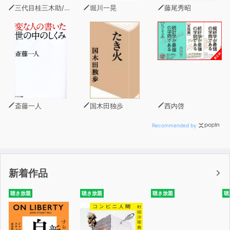
三代目桂三木助/北大路魯山人/古川緑波/坂口安吾
堀川一晃
藤尾秀昭
斎藤一人
国木田独歩
西内啓
Recommended by
新着作品
聴き放題
聴き放題
聴き放題
聴