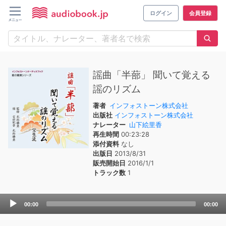
ログイン
会員登録
謡曲「半蔀」 聞いて覚える
謡のリズム
著者
インフォストーン株式会社
出版社
インフォストーン株式会社
ナレーター
山下絵里香
再生時間
00:23:28
添付資料
なし
出版日
2013/8/31
販売開始日
2016/1/1
トラック数
1
Audio
00:00
00:00
Player