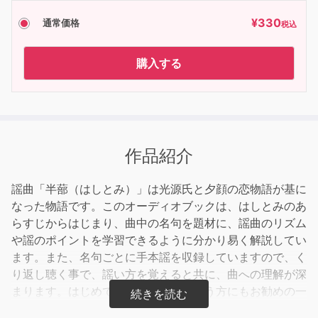
¥
330
通常価格
税込
購入する
作品紹介
謡曲「半蔀（はしとみ）」は光源氏と夕顔の恋物語が基に
なった物語です。このオーディオブックは、はしとみのあ
らすじからはじまり、曲中の名句を題材に、謡曲のリズム
や謡のポイントを学習できるように分かり易く解説してい
ます。また、名句ごとに手本謡を収録していますので、く
り返し聴く事で、謡い方を覚えると共に、曲への理解が深
まります。はじめて謡を学びたいという方にもお勧めの一
冊です。