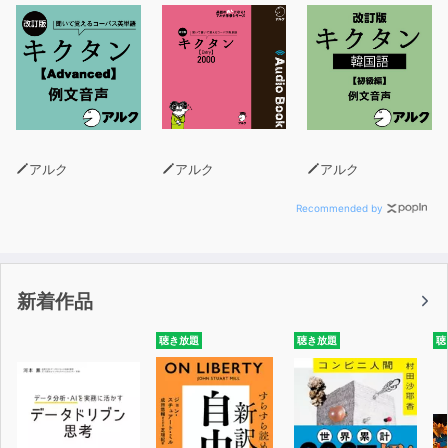
アルク
アルク
アルク
Recommended by
新着作品
聴き放題
聴き放題
聴