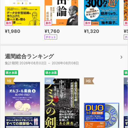
新作
新作
新作
新
¥1,980
¥1,760
¥1,320
¥
チケット
チ
週間総合ランキング
集計期間 2026年08月02日 ～ 2026年08月08日
聴き放題
聴き放題
聴
1位
2位
3位