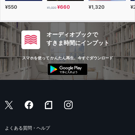
¥550
¥660
¥1,320
¥
¥1,320
オーディオブックで
すきま時間にインプット
スマホを使って かんたん再生、今すぐダウンロード
よくある質問・ヘルプ