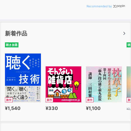
Recommended by
新着作品
聴き放題
聴
新作
新作
新作
新
¥1,540
¥330
¥1,100
¥2