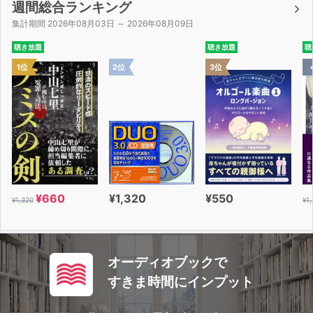
週間総合ランキング
集計期間 2026年08月03日 ～ 2026年08月09日
聴き放題
聴き放題
聴
1位
2位
3位
¥660
¥1,320
¥550
¥1,320
¥1
オーディオブックで
すきま時間にインプット