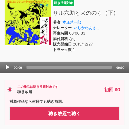
聴き放題対象
サル六助と犬ののら（下）
著者
本庄慧一郎
ナレーター
いしかわあさこ
再生時間
00:06:33
添付資料
なし
販売開始日
2015/12/27
トラック数
1
Audio
00:00
00:00
Player
この作品は聴き放題対象です
初回 ¥0
聴き放題
対象作品なら何冊でも聴き放題。
聴き放題で聴く