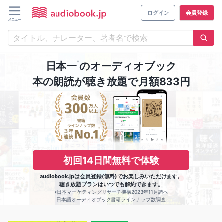
ログイン
会員登録
※
日本一
のオーディオブック
本の朗読が聴き放題で月額833円
初回14日間無料で体験
audiobook.jpは会員登録(無料)でお楽しみいただけます。
聴き放題プランはいつでも解約できます。
※日本マーケティングリサーチ機構2023年11月調べ
日本語オーディオブック書籍ラインナップ数調査