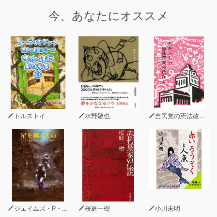
今、あなたにオススメ
トルストイ
水野敬也
自民党の憲法改正草案を爆発的にひろめる有志連合
ジェイムズ・P・ホーガン
桜庭一樹
小川未明