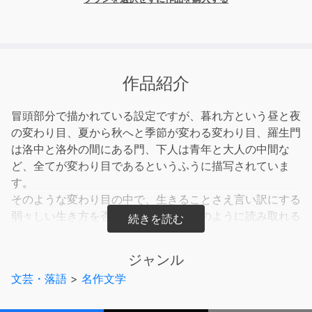
作品紹介
冒頭部分で描かれている設定ですが、暮れ方という昼と夜
の変わり目、夏から秋へと季節が変わる変わり目、羅生門
は洛中と洛外の間にある門、下人は青年と大人の中間な
ど、全てが変わり目であるというふうに描写されていま
す。
そのような変わり目の中で、生きることさえ言い訳にする
弱々しい生き方を否定するという作品のように読み取れる
かもしれません。
「この平安朝の下人のSentimentalismeに影響した」と描
ジャンル
写している点、下人は平安朝の人物という設定ですが、昔
文芸・落語
>
名作文学
の人ではなく現代に通じる人物として描かれているようで
す。