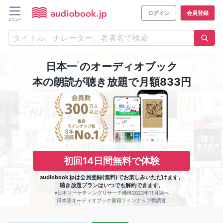
ログイン
会員登録
※
日本一
のオーディオブック
本の朗読が聴き放題で月額833円
初回14日間無料で体験
audiobook.jpは会員登録(無料)でお楽しみいただけます。
聴き放題プランはいつでも解約できます。
※日本マーケティングリサーチ機構2023年11月調べ
日本語オーディオブック書籍ラインナップ数調査