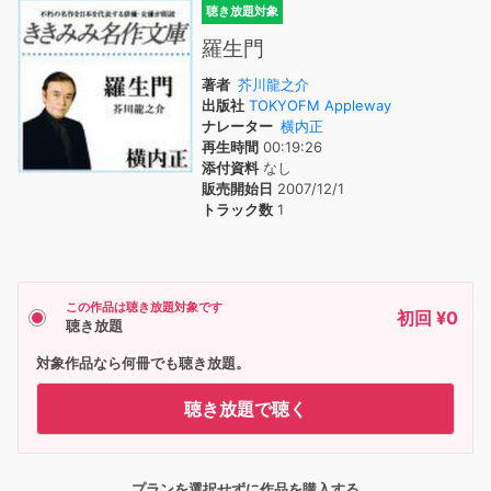
聴き放題対象
羅生門
著者
芥川龍之介
出版社
TOKYOFM Appleway
ナレーター
横内正
再生時間
00:19:26
添付資料
なし
販売開始日
2007/12/1
トラック数
1
この作品は聴き放題対象です
初回 ¥0
聴き放題
対象作品なら何冊でも聴き放題。
聴き放題で聴く
プランを選択せずに作品を購入する