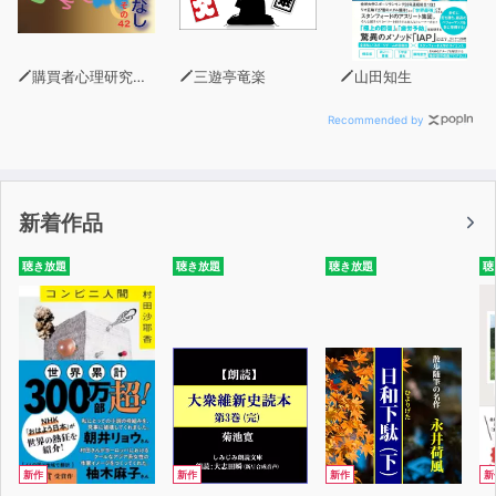
購買者心理研究所 株式会社モデンナ 顧問 青木幹和
三遊亭竜楽
山田知生
Recommended by
新着作品
聴き放題
聴き放題
聴き放題
聴
新作
新作
新作
新