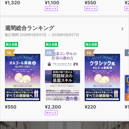
¥1,320
¥1,100
¥550
¥
チケット
チケット
チ
週間総合ランキング
集計期間 2026年08月01日 ～ 2026年08月07日
聴き放題
聴き放題
聴き放題
1位
2位
3位
¥550
¥2,200
¥220
¥
チケット