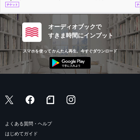
チケット
チ
オーディオブックで
すきま時間にインプット
スマホを使って かんたん再生、今すぐダウンロード
よくある質問・ヘルプ
はじめてガイド