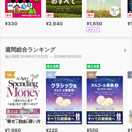
新作
新作
新作
新
¥330
¥2,640
¥1,650
¥
チケット
週間総合ランキング
集計期間 2026年07月30日 ～ 2026年08月05日
聴き放題
聴き放題
1位
2位
3位
¥1,980
¥220
¥550
¥