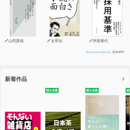
山田真哉
太宰治
伊賀泰代
Recommended by
新着作品
聴き放題
聴き放題
聴