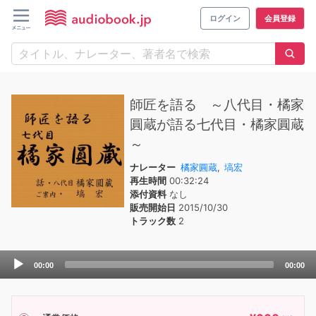
ログイン
会員登録
師匠を語る ～八代目・橘家
圓蔵が語る七代目・橘家圓蔵
～
ナレーター
橘家圓蔵
,
塙宏
再生時間
00:32:24
添付資料
なし
販売開始日
2015/10/30
トラック数
2
Audio
00:00
00:00
Player