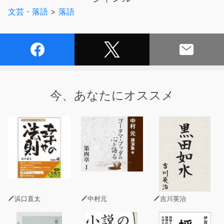
サー塙 宏氏。
文芸・落語
>
落語
今、あなたにオススメ
浜口直太
中村元
吉川英治