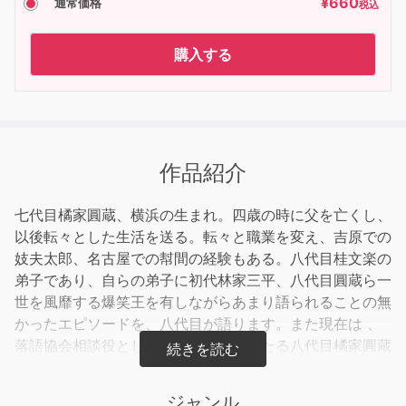
¥
660
通常価格
税込
購入する
作品紹介
七代目橘家圓蔵、横浜の生まれ。四歳の時に父を亡くし、
以後転々とした生活を送る。転々と職業を変え、吉原での
妓夫太郎、名古屋での幇間の経験もある。八代目桂文楽の
弟子であり、自らの弟子に初代林家三平、八代目圓蔵ら一
世を風靡する爆笑王を有しながらあまり語られることの無
かったエピソードを、八代目が語ります。また現在は 、
落語協会相談役として後進の指導にあたる八代目橘家圓蔵
の今後にかける思いと、自身の修業時代の思い出も併せて
お楽しみ下さい。聞き手は元ニッポン放送演芸プロデュー
ジャンル