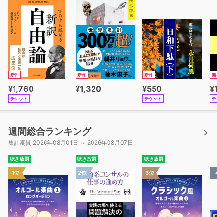
いについて改めて考えてみませんか？
まるで自分も対話の中にいるような感覚になれる、ここで
しか聴けない一作です。
新作
新作
新作
新
¥1,760
¥1,320
¥550
¥
チケット
チケット
チ
週間総合ランキング
集計期間 2026年08月01日 ～ 2026年08月07日
聴き放題
聴き放題
聴き放題
1位
2位
3位