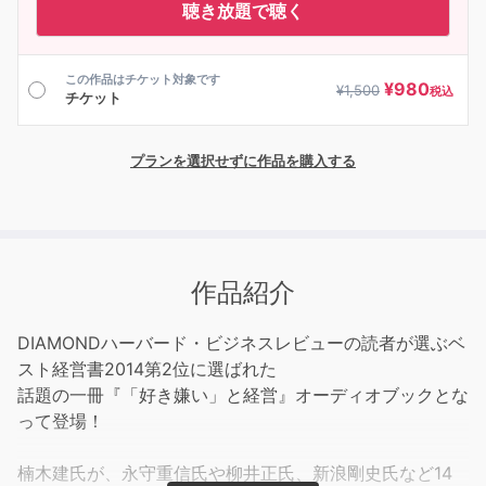
聴き放題で聴く
この作品はチケット対象です
¥
980
¥
1,500
税込
チケット
プランを選択せずに作品を購入する
作品紹介
DIAMONDハーバード・ビジネスレビューの読者が選ぶベ
スト経営書2014第2位に選ばれた
話題の一冊『「好き嫌い」と経営』オーディオブックとな
って登場！
楠木建氏が、永守重信氏や柳井正氏、新浪剛史氏など14