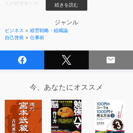
人の経営者との
「好き嫌い」についての対話を通じて、経営や戦略の本
質、そして経営者の素顔に迫ります。
ジャンル
ビジネス
>
経営戦略・組織論
直感やセンスを磨くきっかけとなり、自分のやりたいこと
自己啓発
>
仕事術
が見えてくる、
経営者の方はもちろん、全てのビジネスパーソンにの方に
お聴きいただきたい一作です。
あなたは、優れた経営者というと、どのような人をイメー
ジしますか？
今、あなたにオススメ
経営者は組織の頂点に位置するため、そのポジションを獲
得するまでには
必然的に厳しい競争を勝ち抜かなければなりません。
しかしここからが問題であり、そのポジションを獲得した
とたん、
「エネルギー保存の法則」にはまってしまう経営者が少な