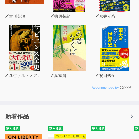
からずいるのです。
吉川英治
篠原菊紀
永井孝尚
優れた経営者は“行動のリーダー”でなければなりません。
現実に商売を創り、戦略ストーリーを構想し、ストーリー
を動かし、稼ぐ。
いずれも「何をするのか」「何をしたいのか」という経営
者の行動を問うものであり、
経営者の運動エネルギーにかかっているのです。
その運動エネルギーを起こすのが「好き嫌い」。
ユヴァル・ノア・ハラリ
葉室麟
祝田秀全
仕事やプライベートのこと等、全ての自分の好き嫌いにつ
いて徹底的に考えてみることで、
Recommended by
やりたいことが明確に見えてくるのです。
『ストーリーとしての競争戦略』著者としても知られる楠
新着作品
木建氏と、14人の優れた経営者とのによる対話からみえ
てくる、
聴き放題
聴き放題
聴き放題
聴
それぞれの戦略ストーリーの実像を通して、自分の好き嫌