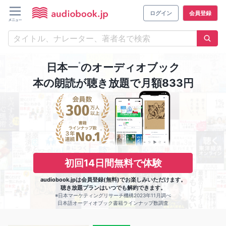
ログイン
会員登録
※
日本一
のオーディオブック
本の朗読が聴き放題で月額833円
初回14日間無料で体験
audiobook.jpは会員登録(無料)でお楽しみいただけます。
聴き放題プランはいつでも解約できます。
※日本マーケティングリサーチ機構2023年11月調べ
日本語オーディオブック書籍ラインナップ数調査