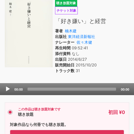
聴き放題対象
チケット対象
「好き嫌い」と経営
著者
楠木建
出版社
東洋経済新報社
ナレーター
佐々木健
再生時間
09:52:41
添付資料
なし
出版日
2014/6/27
販売開始日
2015/10/20
トラック数
31
Audio
00:00
00:00
Player
この作品は聴き放題対象です
初回 ¥0
聴き放題
対象作品なら何冊でも聴き放題。