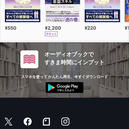
¥550
¥2,200
¥220
¥
チケット
オーディオブックで
すきま時間にインプット
スマホを使って かんたん再生、今すぐダウンロード