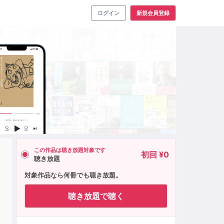
ログイン
新規会員登録
この作品は聴き放題対象です
初回 ¥0
聴き放題
対象作品なら何冊でも聴き放題。
聴き放題で聴く