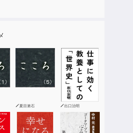
メ
夏目漱石
出口治明