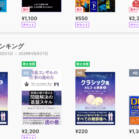
新作
新作
新作
¥1,100
¥550
¥2,
チケット
チケット
チケッ
ンキング
8月01日 ～ 2026年08月07日
聴き放題
聴き放題
2位
3位
4位
¥2,200
¥220
¥1,
チケット