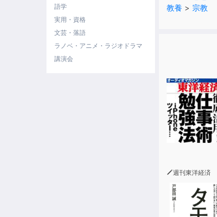
語学
教養
>
宗教
実用・資格
文芸・落語
ラノベ・アニメ・ラジオドラマ
講演会
週刊東洋経済