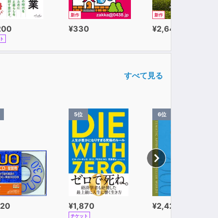
新作
新作
200
¥330
¥2,640
ト
すべて見る
5位
6位
320
¥1,870
¥2,420
チケット