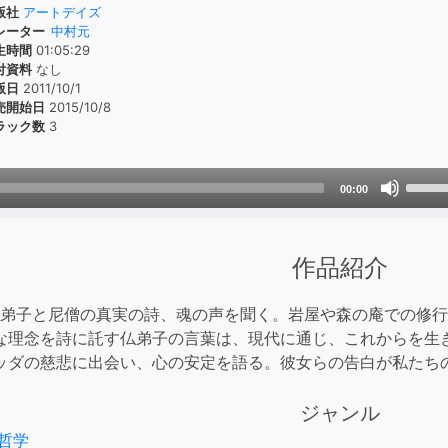
版社
アートデイズ
レーター
中村元
生時間
01:05:29
付資料
なし
版日
2011/10/1
売開始日
2015/10/8
ラック数
3
Use
00:00
Up/D
Arrow
keys
作品紹介
to
incre
の仏弟子と尼僧の真実の詩、魂の声を聞く。岩屋や森の庵での修
or
な理念を詩に託す仏弟子の言葉は、現代に通じ、これからを生
decre
ッダの慈悲に出会い、心の安定を語る。彼女らの告白が私たち
volum
ジャンル
哲学