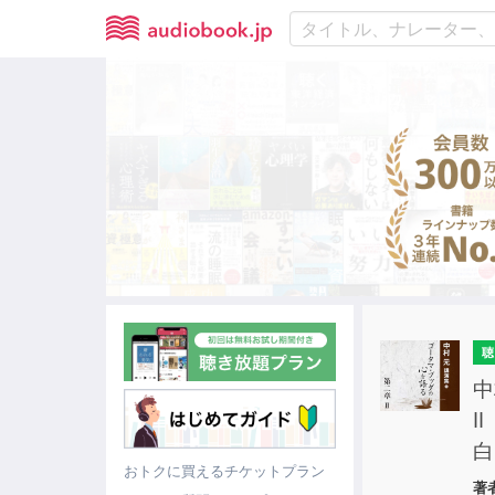
聴
中
I
白
おトクに買えるチケットプラン
著