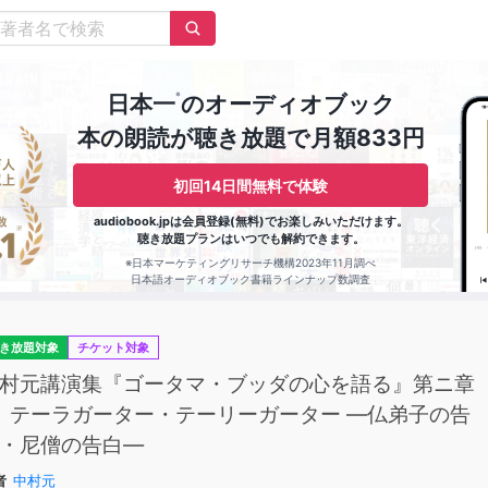
※
日本一
のオーディオブック
本の朗読が聴き放題で月額833円
初回14日間無料で体験
audiobook.jpは会員登録(無料)でお楽しみいただけます。
聴き放題プランはいつでも解約できます。
※日本マーケティングリサーチ機構2023年11月調べ
日本語オーディオブック書籍ラインナップ数調査
き放題対象
チケット対象
村元講演集『ゴータマ・ブッダの心を語る』第ニ章
I テーラガーター・テーリーガーター ―仏弟子の告
・尼僧の告白―
者
中村元