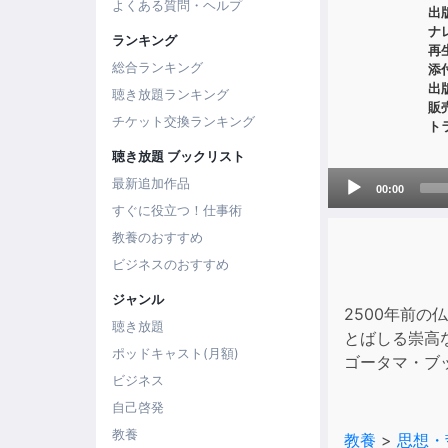
よくある質問・ヘルプ
出
ナ
ランキング
再
総合ランキング
添
出
聴き放題ランキング
販
チケット交換ランキング
ト
聴き放題 ブックリスト
Audio
最新追加作品
00:00
Player
すぐに役立つ！仕事術
教養のおすすめ
ビジネスのおすすめ
ジャンル
2500年前
聴き放題
とばしる崇高
ポッドキャスト(月額)
ゴータマ・ブ
ビジネス
自己啓発
教養
教養
>
思想・