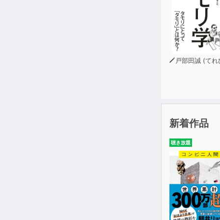
戸部田誠 (てれびのスキ
新着作品
聴き放題