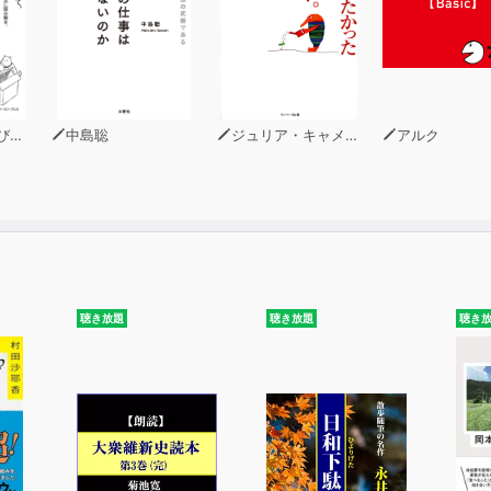
マ)
中島聡
ジュリア・キャメロン
アルク
聴き放題
聴き放題
聴き