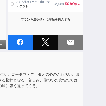
この作品はチケット対象です
¥
980
¥
1,500
税込
チケット
プランを選択せずに作品を購入する
own
ase
行生活、ゴータマ・ブッダとの心のふれあい、ほ
きる指針となる。苦しみ、傷ついた女性たちは
ase
の胸に強く迫ってくる。
e.