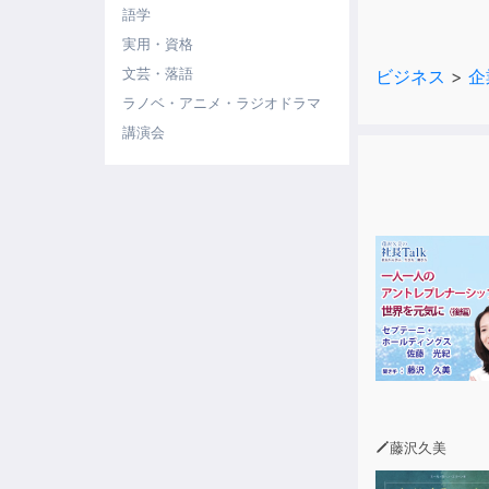
４）様々な楽
語学
５）ライフス
実用・資格
文芸・落語
ビジネス
>
企
ラノベ・アニメ・ラジオドラマ
講演会
藤沢久美