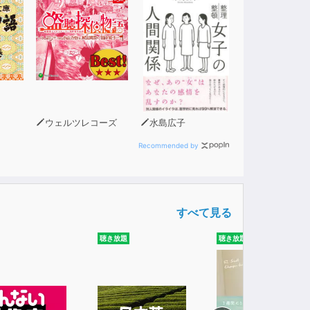
ウェルツレコーズ
水島広子
Recommended by
すべて見る
聴き放題
聴き放題