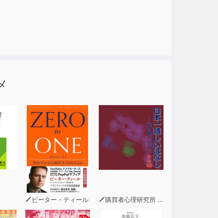
メ
ピーター・ティール
購買者心理研究所 株式会社モデンナ 顧問 青木幹和