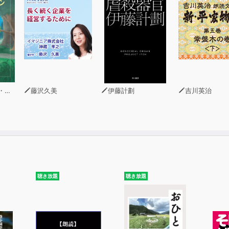
著）
藤沢久美
伊藤計劃
吉川英治
聴き放題
聴き放題