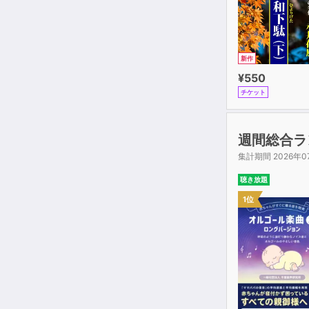
新作
¥550
チケット
週間総合ラ
集計期間 2026年0
聴き放題
1位