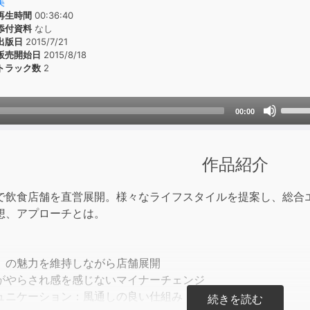
美
再生時間
00:36:40
添付資料
なし
出版日
2015/7/21
販売開始日
2015/8/18
トラック数
2
Use
00:00
Up/D
Arrow
keys
作品紹介
to
incre
で飲食店舗を直営展開。様々なライフスタイルを提案し、総合
or
想、アプローチとは。
decre
volum
」の魅力を維持しながら店舗展開
がやらされ感を感じないマイナーチェンジ
ュニケーション：風通しの良い仕組み