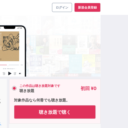
ログイン
新規会員登録
この作品は聴き放題対象です
初回 ¥0
聴き放題
式
対象作品なら何冊でも聴き放題。
聴き放題で聴く
久