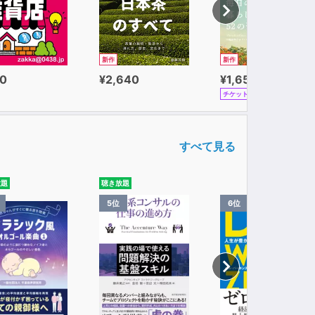
新作
新作
0
¥2,640
¥1,650
チケット
すべて見る
放題
聴き放題
5位
6位