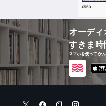
¥550
オーディ
すきま時
スマホを使って か