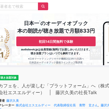
※
日本一
のオーディオブック
本の朗読が聴き放題で月額833円
初回14日間無料で体験
audiobook.jpは会員登録(無料)でお楽しみいただけます。
聴き放題プランはいつでも解約できます。
※日本マーケティングリサーチ機構2023年11月調べ
日本語オーディオブック書籍ラインナップ数調査
聴き放題対象
カフェを、人が楽しむ「プラットフォーム」へ（株
会社エスエルディー） | 藤沢久美の社長Talk
著者
藤沢久美
ナレーター
株式会社エスエルディー 代表取締役社長 青野 玄さん
,
藤沢