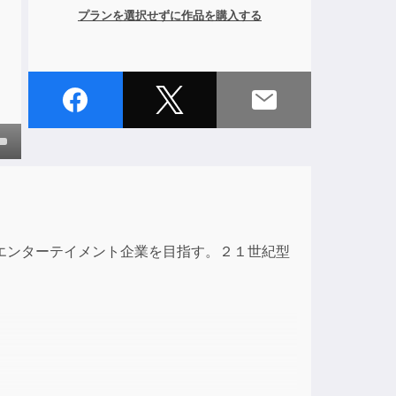
プランを選択せずに作品を購入する
own
ase
エンターテイメント企業を目指す。２１世紀型
ase
e.