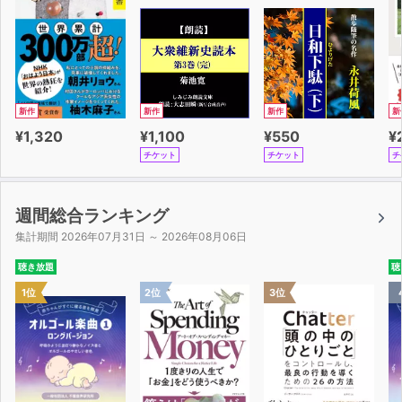
新作
新作
新作
新
¥1,320
¥1,100
¥550
¥
チケット
チケット
チ
週間総合ランキング
集計期間 2026年07月31日 ～ 2026年08月06日
聴き放題
聴
1位
2位
3位