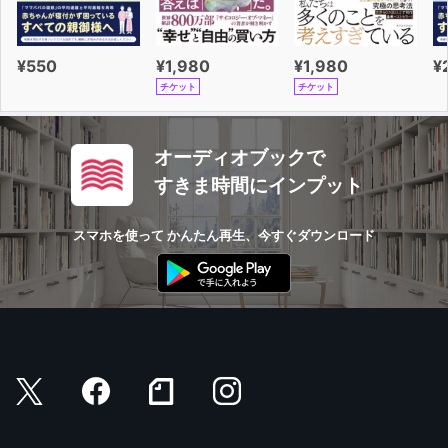
¥550
¥1,980
¥1,980
¥
チケット
チケット
オーディオブックで
すきま時間にインプット
スマホを使って かんたん再生、今すぐダウンロード