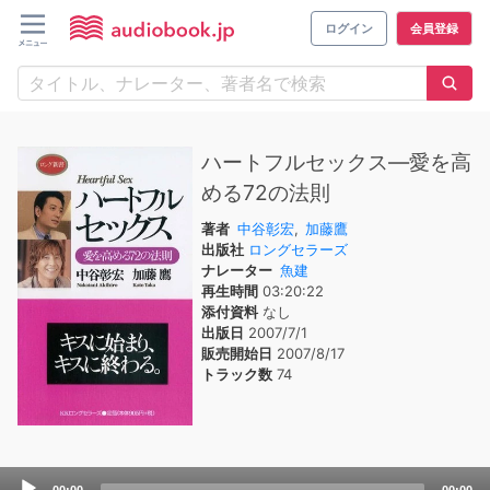
ログイン
会員登録
ハートフルセックス―愛を高
める72の法則
著者
中谷彰宏
,
加藤鷹
出版社
ロングセラーズ
ナレーター
魚建
再生時間
03:20:22
添付資料
なし
出版日
2007/7/1
販売開始日
2007/8/17
トラック数
74
Audio