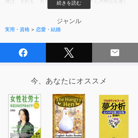
僕は、それを、カリスマ男優の加藤鷹さんの作品を通し
て、教わりました。
ジャンル
実用・資格
>
恋愛・結婚
『面接の達人』シリーズでも知られる超人気作家・中谷彰
宏氏のそんなことばから始まる本書は、同氏とカリスマ男
優・加藤鷹が男女関係に必要なものや本当に幸せなセック
スをするために必要なことを余すところなく語りつくして
います。
素晴らしいセックスには、テクニックは必要ありません。
セックスに本当に必要なのは、むしろハートなのだと二人
今、あなたにオススメ
は語ります。ハートが満たされるセックスこそ「ハートフ
ル・セックス」なのだと。
セックスのハウツー本にとどまらない、人生にとって大切
なさまざまなことを考えさせてくれる本なのでカップル
で、あるいは夫婦でぜひ一緒に読んでもらいたい一冊で
す。