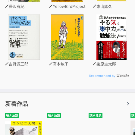
長沢有紀
YellowBirdProject
東山紘久
吉野源三郎
高木敏子
粂原圭太郎
Recommended by
新着作品
聴き放題
聴き放題
聴き放題
聴