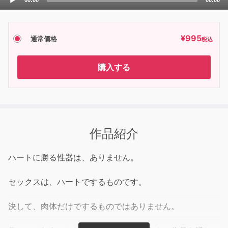
00:00
00:00
Player
¥
995
通常価格
税込
購入する
作品紹介
ハートに勝る性器は、ありません。
セックスは、ハートでするものです。
決して、肉体だけでするものではありません。