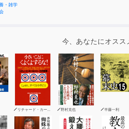
養・雑学
会
今、あなたにオスス
リチャード・カールソン
野村克也
半藤一利