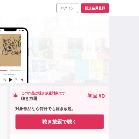
ログイン
新規会員登録
この作品は聴き放題対象です
初回 ¥0
聴き放題
対象作品なら何冊でも聴き放題。
聴き放題で聴く