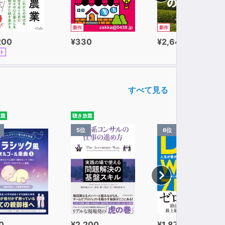
新作
新作
200
¥330
¥2,640
ト
すべて見る
放題
聴き放題
5位
6位
0
¥2,200
¥1,870