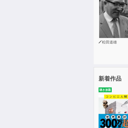
松田道雄
新着作品
聴き放題