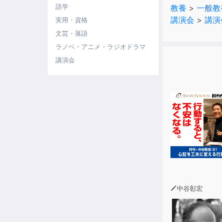
語学
教養
>
一般教
講演会
>
講演
実用・資格
文芸・落語
ラノベ・アニメ・ラジオドラマ
講演会
中谷彰宏