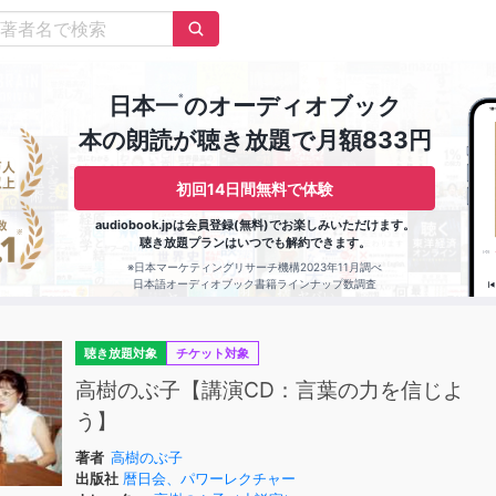
※
日本一
のオーディオブック
本の朗読が聴き放題で月額833円
初回14日間無料で体験
audiobook.jpは会員登録(無料)でお楽しみいただけます。
聴き放題プランはいつでも解約できます。
※日本マーケティングリサーチ機構2023年11月調べ
日本語オーディオブック書籍ラインナップ数調査
聴き放題対象
チケット対象
高樹のぶ子【講演CD：言葉の力を信じよ
う】
著者
高樹のぶ子
出版社
暦日会、パワーレクチャー