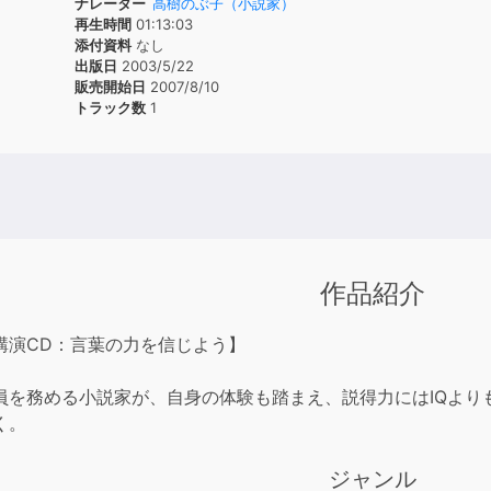
ナレーター
高樹のぶ子（小説家）
再生時間
01:13:03
添付資料
なし
出版日
2003/5/22
販売開始日
2007/8/10
トラック数
1
作品紹介
講演CD：言葉の力を信じよう】
員を務める小説家が、自身の体験も踏まえ、説得力にはIQよりも
く。
ジャンル