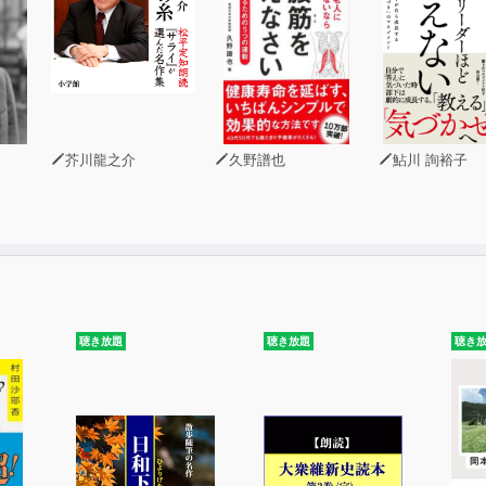
芥川龍之介
久野譜也
鮎川 詢裕子
聴き放題
聴き放題
聴き