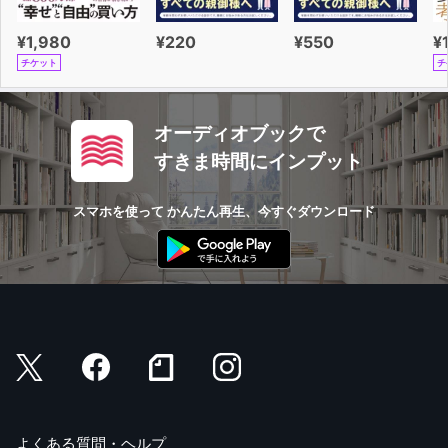
¥1,980
¥220
¥550
¥
チケット
チ
オーディオブックで
すきま時間にインプット
スマホを使って かんたん再生、今すぐダウンロード
よくある質問・ヘルプ