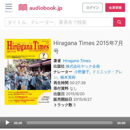
ログイン
会員登録
Hiragana Times 2015年7月
号
著者
Hiragana Times
出版社
株式会社ヤック企画
ナレーター
小野慶子
,
ドミニック・アレ
ン
,
橋本英樹
再生時間
00:27:39
添付資料
なし
出版日
2015/6/20
販売開始日
2015/6/27
トラック数
5
Audio
00:00
00:00
Player