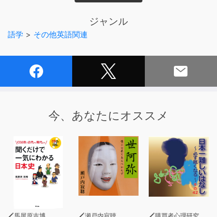
■コンテンツ
1.ジャパン・ウォッチング
ジャンル
我が家のお宝はいくらで売れる？
語学
>
その他英語関連
2.新語・流行語
極小野菜／デカ盛り
3.クローズアップ・ジャパン
明治の産業革命施設が世界遺産へ
今、あなたにオススメ
4.舞台の裏側
日本酒はなぜおいしいのか
5.ビジネスエチケット
電話のかけ方（４）
※このコンテンツは、雑誌とあわせてご利用いただくと便
利です。
購入先:ヤック企画 info@hiraganatimes.com
馬屋原吉博
瀬戸内寂聴
購買者心理研究所 株式会社モデンナ 顧問 青木幹和