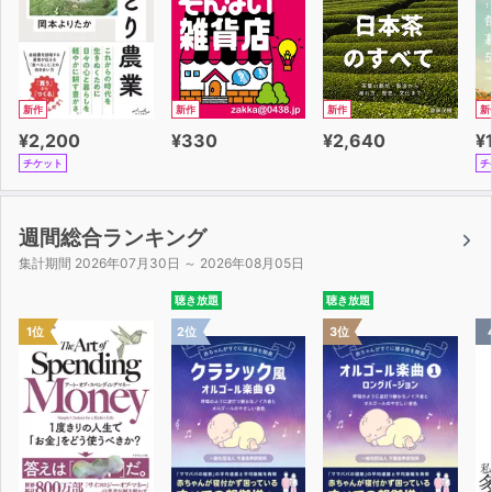
新作
新作
新作
新
¥2,200
¥330
¥2,640
¥
チケット
チ
週間総合ランキング
集計期間 2026年07月30日 ～ 2026年08月05日
聴き放題
聴き放題
1位
2位
3位