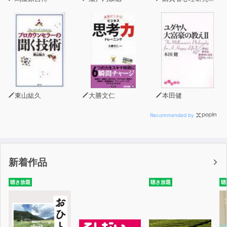
東山紘久
大勝文仁
本田健
Recommended by
新着作品
聴き放題
聴き放題
聴