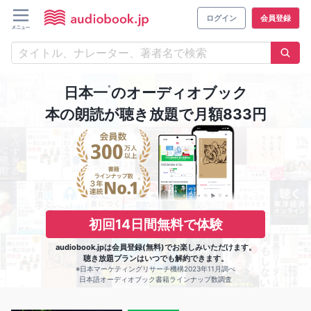
ログイン
会員登録
※
日本一
のオーディオブック
本の朗読が聴き放題で月額833円
初回14日間無料で体験
audiobook.jpは会員登録(無料)でお楽しみいただけます。
聴き放題プランはいつでも解約できます。
※日本マーケティングリサーチ機構2023年11月調べ
日本語オーディオブック書籍ラインナップ数調査