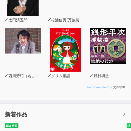
太田清五郎
松浦信男(万協製薬社長)
西川芳昭（名古屋大学大学院国際開発研究科教授）
グリム童話
野村胡堂
Recommended by
新着作品
聴き放題
聴