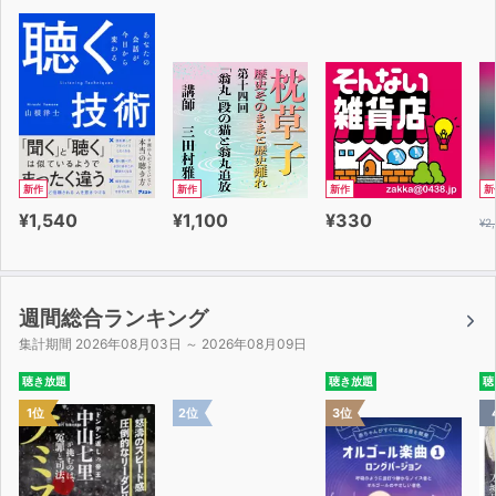
新作
新作
新作
新
¥1,540
¥1,100
¥330
¥2
週間総合ランキング
集計期間 2026年08月03日 ～ 2026年08月09日
聴き放題
聴き放題
聴
1位
2位
3位