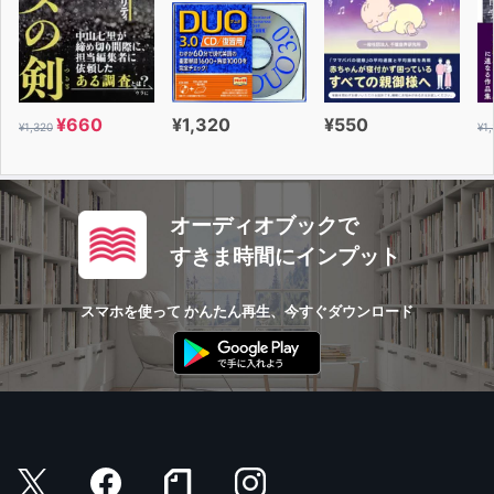
¥660
¥1,320
¥550
¥1,320
¥1
オーディオブックで
すきま時間にインプット
スマホを使って かんたん再生、今すぐダウンロード