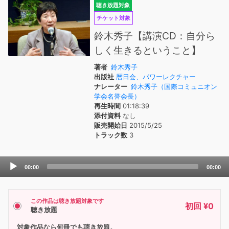
聴き放題対象
チケット対象
鈴木秀子【講演CD：自分ら
しく生きるということ】
著者
鈴木秀子
出版社
暦日会、パワーレクチャー
ナレーター
鈴木秀子（国際コミュニオン
学会名誉会長）
再生時間
01:18:39
添付資料
なし
販売開始日
2015/5/25
トラック数
3
Audio
00:00
00:00
Player
この作品は聴き放題対象です
初回 ¥0
聴き放題
対象作品なら何冊でも聴き放題。