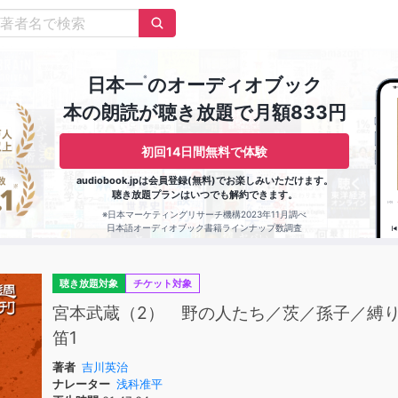
※
日本一
のオーディオブック
本の朗読が聴き放題で月額833円
初回14日間無料で体験
audiobook.jpは会員登録(無料)でお楽しみいただけます。
聴き放題プランはいつでも解約できます。
※日本マーケティングリサーチ機構2023年11月調べ
日本語オーディオブック書籍ラインナップ数調査
聴き放題対象
チケット対象
宮本武蔵（2） 野の人たち／茨／孫子／縛
笛1
著者
吉川英治
ナレーター
浅科准平