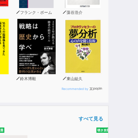
わした沢庵。しかし相変わらず、沢庵は吞気な
フランク・ボーム
藻谷浩介
と、ただ座っているだけであった。お通はそん
鈴木博毅
東山紘久
Recommended by
すべて見る
放題
聴き放題