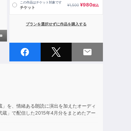
この作品はチケット対象です
¥
980
¥
1,500
税込
チケット
プランを選択せずに作品を購入する
own
ase
ase
e.
蔵」を、情緒ある朗読に演出を加えたオーディ
蔵」で配信した2015年4月分をまとめたアー