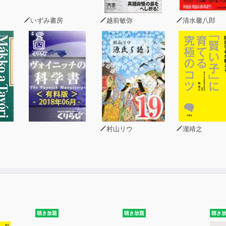
（1）
蔵を捉えられなければ首を吊る、という約束を武士との間に交
いずみ書房
越前敏弥
清水馨八郎
ている。翌日の晩、彼はお通を誘い山へ入るが、そこでもじっ
を見て、いよいよ疑念を抱き始めるのであった。
村山リウ
瀧靖之
聴き放題
聴き放題
聴き