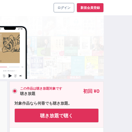
ログイン
新規会員登録
この作品は聴き放題対象です
初回 ¥0
聴き放題
り
対象作品なら何冊でも聴き放題。
聴き放題で聴く