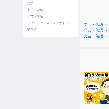
語学
第5話 野の
実用・資格
息子である又
文芸・落語
お杉は怒りに
ラノベ・アニメ・ラジオドラマ
文芸・落語
>
相を確かめに
講演会
文芸・落語
>
を知る由もな
文芸・落語
>
第6話 茨
ようやく故郷
里に出るわけ
村で起こって
お通とお杉の
第7話 孫子
追手を殺し続
な折、寺に泊
を見つけるが
らの反感を買