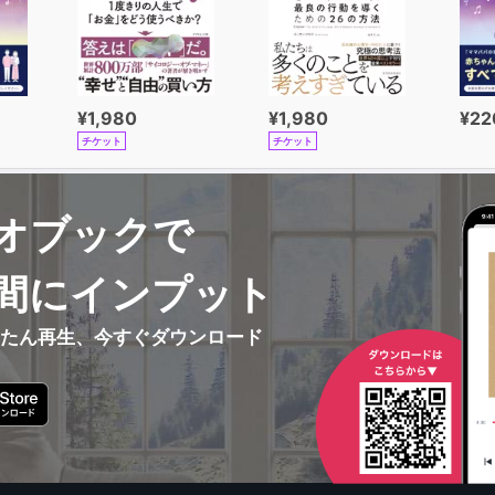
¥1,980
¥1,980
¥22
チケット
チケット
オブックで
間にインプット
んたん再生、今すぐダウンロード