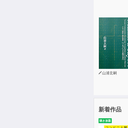
第8話 縛り笛
３日以内に武
様子で過ごし
な様子の沢庵
山浦玄嗣
新着作品
聴き放題