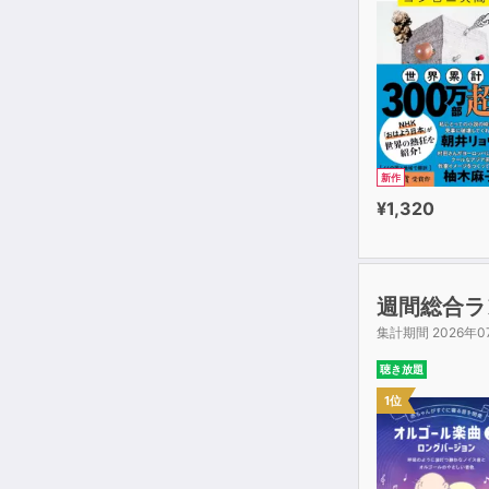
新作
¥1,320
週間総合ラ
集計期間 2026年0
聴き放題
1位