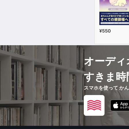
¥550
オーディ
すきま時
スマホを使って か