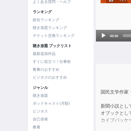
よくある質問・ヘルプ
ランキング
総合ランキング
聴き放題ランキング
Audio
チケット交換ランキング
00:00
Player
聴き放題 ブックリスト
最新追加作品
すぐに役立つ！仕事術
教養のおすすめ
ビジネスのおすすめ
ジャンル
国民文学作家
聴き放題
ポッドキャスト(月額)
新聞小説とし
ビジネス
オブックとし
自己啓発
カイブパッケ
教養