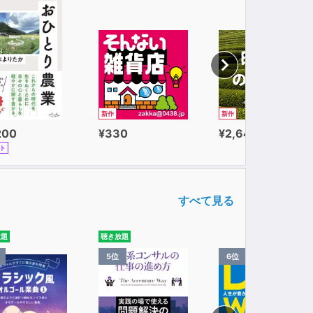
新作
新作
200
¥330
¥2,640
ト
すべて見る
放題
聴き放題
5位
6位