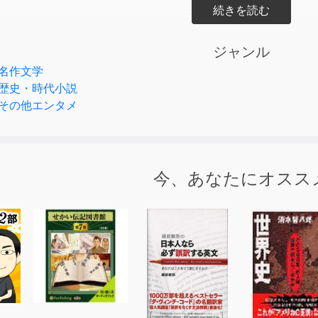
人たち
八を盲愛する本位田家の隠居・お杉のもとを訪れたお通。花祭
ジャンル
震えた。又八を死なせた揚句、武蔵だけのこのこと故郷へ帰っ
名作文学
武蔵の姉・お吟のいる新免家を訪ねるが、武蔵の姿は見当たら
歴史・時代小説
いお吟には答える術がなかった。
その他エンタメ
に帰って来られた武蔵。しかし、お杉の陰謀により村の人々は
にもいかず、彼は山へ身を隠し、様子を伺うのだった。。炭焼
今、あなたにオスス
いる事などを聞き出した。武蔵は、姉を救いに行く事を心に決
もとへ向かうのだった。
ける武蔵に怖れを抱き始めたお通は、ある日届いた手紙の内容
まりこんでいた武士の大将は晩酌の相手をさせるため、お通を
、彼女は頭痛を訴え、動こうとはしなかった。やむを得ずお通
う沢庵であったが、持ち前の饒舌で武士を圧倒するのだった。