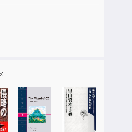
りで武蔵を見かけたときの様子を説明すると、
てきたと考えたからである。たまらずお杉は真
ない。お杉は武蔵を出せと言い立てるが、安否
皆彼を捕らえようと躍起になっていた。迂闊に
きの男から、姉のお吟が捕まっていった事や、
メ
め、まずは又八についての真相を伝えるため、
を読み、更にひどく心を病んでしまった。そん
探していた。沢庵が部屋でうつ伏していたお通
に付き添って酌の場へ向かう事となり、武士か