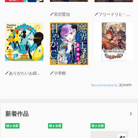
宮沢賢治
フリードリヒ・ヴィルヘルム・ニーチェ
ありがたいお経製作委員会
小学館
Recommended by
新着作品
聴き放題
聴き放題
聴き放題