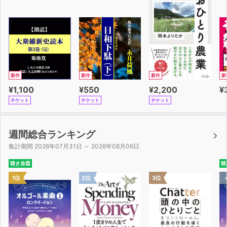
新作
新作
新作
新
¥1,100
¥550
¥2,200
¥
チケット
チケット
チケット
週間総合ランキング
集計期間 2026年07月31日 ～ 2026年08月06日
聴き放題
聴
1位
2位
3位