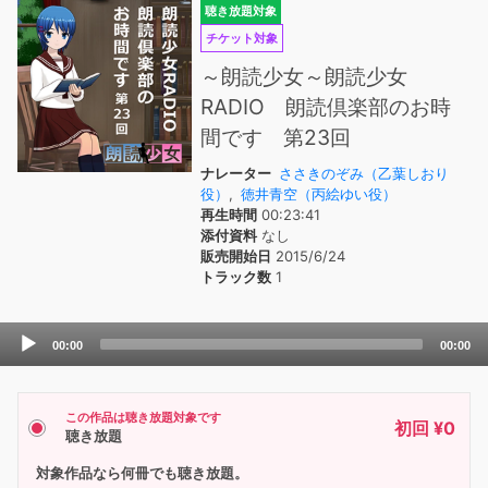
聴き放題対象
チケット対象
～朗読少女～朗読少女
RADIO 朗読倶楽部のお時
間です 第23回
ナレーター
ささきのぞみ（乙葉しおり
役）
,
徳井青空（丙絵ゆい役）
再生時間
00:23:41
添付資料
なし
販売開始日
2015/6/24
トラック数
1
Audio
00:00
00:00
Player
この作品は聴き放題対象です
初回 ¥0
聴き放題
対象作品なら何冊でも聴き放題。