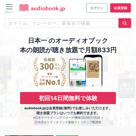
ログイン
会員登録
※
日本一
のオーディオブック
本の朗読が聴き放題で月額833円
初回14日間無料で体験
audiobook.jpは会員登録(無料)でお楽しみいただけます。
聴き放題プランはいつでも解約できます。
※日本マーケティングリサーチ機構2023年11月調べ
日本語オーディオブック書籍ラインナップ数調査