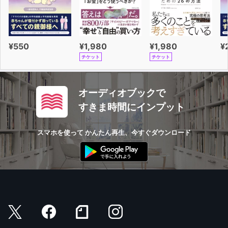
¥550
¥1,980
¥1,980
¥
チケット
チケット
オーディオブックで
すきま時間にインプット
スマホを使って かんたん再生、今すぐダウンロード