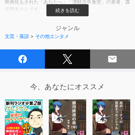
映画化もされた「あなたへ」「津軽百年食堂」の著者、森
沢明夫さんです。
もともと編集から著者へという経歴を持つ森沢さん。
著書の話はもちろん、著者さんが普段何をしているのか、
ジャンル
どういうことを考えているのかも聞かせていただけます。
文芸・落語
>
その他エンタメ
そして、今週のおまけコーナー「放課後トーク」
テーマは「サンタクロース」
あなたはサンタさんをいつまで信じていましたか？
今、あなたにオススメ