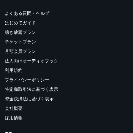
よくある質問・ヘルプ
はじめてガイド
聴き放題プラン
チケットプラン
月額会員プラン
法人向けオーディオブック
利用規約
プライバシーポリシー
特定商取引法に基づく表示
資金決済法に基づく表示
会社概要
採用情報