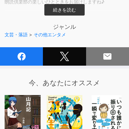
朗読倶楽部の楽しいひとときをお届けしますね♪
第9回では、「出だしの一文コンテスト」が行われます！
ささきさんと徳井さんの妄想が爆発！？
ジャンル
二人の話はどこに行くのか？
文芸・落語
>
その他エンタメ
お楽しみにしていてください。
配信されていない特典コーナーではあるテーマにそっての
トーク！
こっちもぜひ聞いてみてくださいね。
今、あなたにオススメ