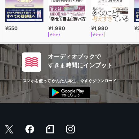
¥550
¥1,980
¥1,980
¥
チケット
チケット
オーディオブックで
すきま時間にインプット
スマホを使って かんたん再生、今すぐダウンロード